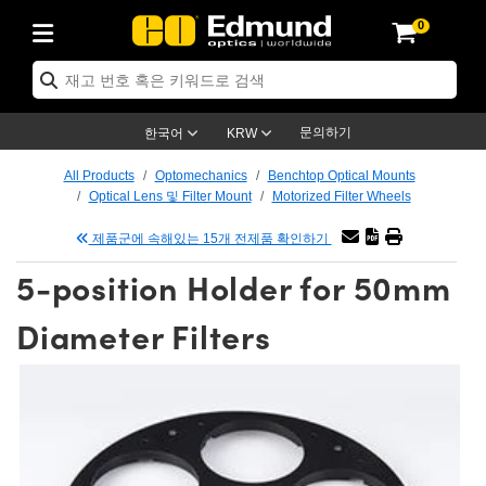
0
ptics
ser Optics
ptomechanics
icroscopy
asers
aging Lenses
ameras
라이트 & 조명
st Targets
ting & Detection
b & Production
op By Application
op By Brand
ew Products
earance Products
ertified Products
nses
ors
em
tics® Objectives
rces
l Length Lenses
ras
sion Lighting
 Test Targets
etrology
eaning
ng
C®
s
Laser Optics
d Optics
문의하기
한국어
KRW
rrors
es
age System
bjectives
surement and Electronics
c Lenses
hernet Cameras
명
Test Targets
sion Solutions
 Handling Tools
ing
on
학 신제품
 Optics
ed Optomechanics
All Products
Optomechanics
Benchtop Optical Mounts
Optical Lens 및 Filter Mount
Motorized Filter Wheels
nd Diffusers
dows
Optical Mounts
bjectives
cs
s (S-Mount Lenses)
FLIR Cameras
py Lighting
lysis & Stage Micrometers
surement and Electronics
ols
ameras
®
mechanics
 Optomechanics
 Lasers
제품군에 속해있는 15개 전제품 확인하기
ters
rs
System
ctives
plifiers
iable Magnification Lenses
ion Cameras
rces
ay Level Test Targets
hesives
opy
scopy
Lasers
d Microscopy
5-position Holder for 50mm
on Optics
Optics
ables and Breadboards
ctives
ty
e Objectives
meras
on Accessories
ets
ckened Products
onal Imaging
ng Lenses
 Microscopy
d Imaging Lenses
Diameter Filters
ers
m Expanders
 Stages
orrected Objectives
hanics
ses
ng Cameras
nation
ings
rs
 재질
 Imaging
ras
 Imaging Lenses
d Cameras
cal Assemblies
ages and Slides
jugate Objectives
ssories
d Lenses
ion Labs Cameras™
opy
and Accessories
cal Imaging
nation
 Cameras
 Illumination
n Gratings
m Shaping
 Apertures
 Objectives
duction
oduction and Advanced
as
ig and Roughness Standards
on Microscopy
g and Detection
Illumination
 Test Targets
hy