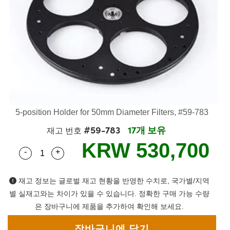
semblies
splitters
s
 Objectives
as
nt Tools
echnologies
llumination
실 또는 제품생산
Test Targets
d Testing and Detection
ns Accessories
tical Components
roscopy
mechanics
명
ameras
tical Components
ty
MR
Testing and Detection
d Lab and Production
ptics
nd Isolators
e Systems
 Cameras
g and Detection
rial Processing
 Lab and Production
cs
rization
 Filters
cessories and Optomechanics
실 또는 제품생산
oherence Tomography
ner
cs
ms
oom Lenses
d Interface Cameras
5-position Holder for 50mm Diameter Filters, #59-783
Optics
학 신제품
y Targets
ystems
#59-783
17개 보유
재고 번호
eam Sputtering) Coated Optics
nd Stage Micrometers
ras
ng Development Systems
KRW 530,700
-
+
Quantity Selector
Use the plus and minus buttons to adjust the qua
e Optical Elements (DOE)
y Mechanics
hoto-Optical Company
재고 정보는 글로벌 재고 현황을 반영한 수치로, 국가별/지역
s
별 실재고와는 차이가 있을 수 있습니다. 정확한 구매 가능 수량
은 장바구니에 제품을 추가하여 확인해 보세요.
es and Couplers