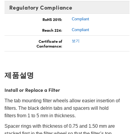
Regulatory Compliance
RoHS 2015:
Compliant
Reach 224:
Compliant
Certificate of
보기
Conformance:
제품설명
Install or Replace a Filter
The tab mounting filter wheels allow easier insertion of
filters. The black delrin tabs and spacers will hold
filters from 1 to 5 mm in thickness.
Spacer rings with thickness of 0.75 and 1.50 mm are
stacked first in the filter wheel so that the filter’s top