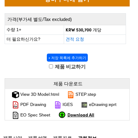
 Direct Microscopes
® Optical Components
s
ion Labs™
가격(부가세 별도/Tax excluded)
scopy
KRW 530,700
수량 1+
개당
더 필요하신가요?
견적 요청
ics
+ 저장 목록에 추가하기
제품 비교하기
n Gratings™
AX
제품 다운로드
View 3D Model:html
STEP:step
tical Components
PDF Drawing
IGES
eDrawing:eprt
Download All
EO Spec Sheet
Innovations (UFI)
제품사양
제품설명
제품자료
관련정보