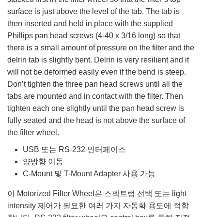
surface is just above the level of the tab. The tab is
then inserted and held in place with the supplied
Phillips pan head screws (4-40 x 3/16 long) so that
there is a small amount of pressure on the filter and the
delrin tab is slightly bent. Delrin is very resilient and it
will not be deformed easily even if the bend is steep.
Don’t tighten the three pan head screws until all the
tabs are mounted and in contact with the filter. Then
tighten each one slightly until the pan head screw is
fully seated and the head is not above the surface of
the filter wheel.
USB 또는 RS-232 인터페이스
양방향 이동
C-Mount 및 T-Mount Adapter 사용 가능
이 Motorized Filter Wheel은 스펙트럼 선택 또는 light
intensity 제어가 필요한 여러 가지 자동화 용도에 적합