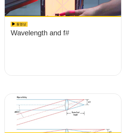
동영상
Wavelength and f#