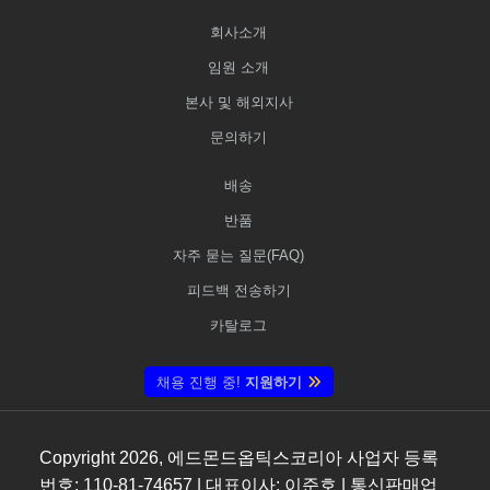
회사소개
임원 소개
본사 및 해외지사
문의하기
배송
반품
자주 묻는 질문(FAQ)
피드백 전송하기
카탈로그
채용 진행 중!
지원하기
Copyright
2026
, 에드몬드옵틱스코리아 사업자 등록
번호: 110-81-74657 | 대표이사: 이준호 | 통신판매업