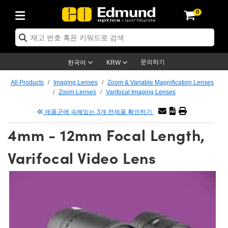
0
ptics
ser Optics
ptomechanics
icroscopy
asers
aging Lenses
ameras
라이트 & 조명
st Targets
ting & Detection
b & Production
op By Application
op By Brand
ew Products
earance Products
ertified Products
nses
ors
em
tics® Objectives
rces
l Length Lenses
ras
sion Lighting
 Test Targets
etrology
eaning
ng
C®
s
Laser Optics
d Optics
문의하기
한국어
KRW
rrors
es
age System
bjectives
surement and Electronics
c Lenses
hernet Cameras
명
Test Targets
sion Solutions
 Handling Tools
ing
on
학 신제품
 Optics
ed Optomechanics
All Products
Imaging Lenses
Zoom & Variable Magnification Lenses
Zoom Lenses
Varifocal Imaging Lenses
nd Diffusers
dows
Optical Mounts
bjectives
cs
s (S-Mount Lenses)
FLIR Cameras
py Lighting
lysis & Stage Micrometers
surement and Electronics
ols
ameras
®
mechanics
 Optomechanics
 Lasers
제품군에 속해있는 3개 전제품 확인하기
ters
rs
System
ctives
plifiers
iable Magnification Lenses
ion Cameras
rces
ay Level Test Targets
hesives
opy
scopy
Lasers
d Microscopy
4mm - 12mm Focal Length,
on Optics
Optics
ables and Breadboards
ctives
ty
e Objectives
meras
on Accessories
ets
ckened Products
onal Imaging
ng Lenses
 Microscopy
d Imaging Lenses
Varifocal Video Lens
ers
m Expanders
 Stages
orrected Objectives
hanics
ses
ng Cameras
nation
ings
rs
 재질
 Imaging
ras
 Imaging Lenses
d Cameras
cal Assemblies
ages and Slides
jugate Objectives
ssories
d Lenses
ion Labs Cameras™
opy
and Accessories
cal Imaging
nation
 Cameras
 Illumination
n Gratings
m Shaping
 Apertures
 Objectives
duction
oduction and Advanced
as
ig and Roughness Standards
on Microscopy
g and Detection
Illumination
 Test Targets
hy