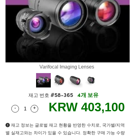
semblies
splitters
s
 Objectives
as
nt Tools
echnologies
llumination
실 또는 제품생산
Test Targets
d Testing and Detection
ns Accessories
tical Components
roscopy
mechanics
명
ameras
tical Components
ty
MR
Testing and Detection
d Lab and Production
ptics
nd Isolators
e Systems
 Cameras
g and Detection
rial Processing
 Lab and Production
cs
rization
 Filters
cessories and Optomechanics
실 또는 제품생산
oherence Tomography
ner
cs
ms
oom Lenses
d Interface Cameras
Varifocal Imaging Lenses
Optics
학 신제품
y Targets
ystems
eam Sputtering) Coated Optics
nd Stage Micrometers
ras
ng Development Systems
#58-365
4개 보유
재고 번호
e Optical Elements (DOE)
y Mechanics
hoto-Optical Company
KRW 403,100
-
+
Quantity Selector
Use the plus and minus buttons to adjust the qua
s
재고 정보는 글로벌 재고 현황을 반영한 수치로, 국가별/지역
es and Couplers
별 실재고와는 차이가 있을 수 있습니다. 정확한 구매 가능 수량