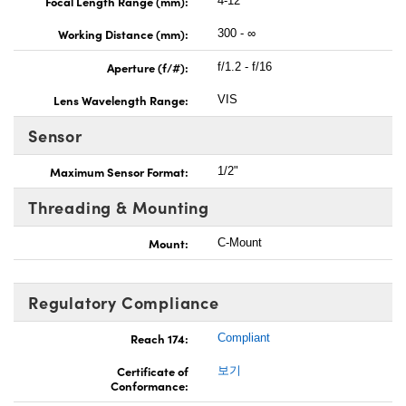
Focal Length Range (mm):
4-12
Working Distance (mm):
300 - ∞
Aperture (f/#):
f/1.2 - f/16
Lens Wavelength Range:
VIS
Sensor
Maximum Sensor Format:
1/2"
Threading & Mounting
Mount:
C-Mount
Regulatory Compliance
Reach 174:
Compliant
Certificate of
보기
Conformance: