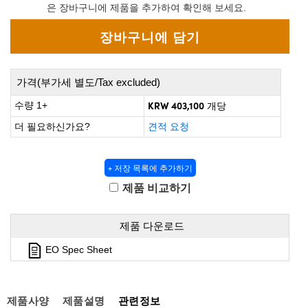
 Direct Microscopes
® Optical Components
은 장바구니에 제품을 추가하여 확인해 보세요.
s
ion Labs™
scopy
가격(부가세 별도/Tax excluded)
ics
KRW 403,100
수량 1+
개당
더 필요하신가요?
견적 요청
n Gratings™
+ 저장 목록에 추가하기
AX
제품 비교하기
tical Components
제품 다운로드
EO Spec Sheet
Innovations (UFI)
제품사양
제품설명
관련정보