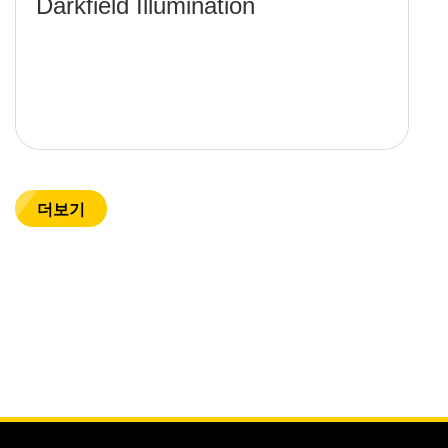
Darkfield Illumination
더보기