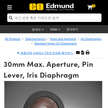
0
ptics
ser Optics
ptomechanics
icroscopy
asers
aging Lenses
ameras
라이트 & 조명
st Targets
ting & Detection
b & Production
op By Application
op By Brand
ew Products
earance Products
ertified Products
nses
ors
em
tics® Objectives
rces
l Length Lenses
ras
sion Lighting
 Test Targets
etrology
eaning
ng
C®
s
Laser Optics
d Optics
문의하기
한국어
KRW
rrors
es
age System
bjectives
surement and Electronics
c Lenses
hernet Cameras
명
Test Targets
sion Solutions
 Handling Tools
ing
on
학 신제품
 Optics
ed Optomechanics
All Products
Optomechanics
Irises and Apertures
Iris Diaphragms
Standard Series Iris Diaphragms
nd Diffusers
dows
Optical Mounts
bjectives
cs
s (S-Mount Lenses)
FLIR Cameras
py Lighting
lysis & Stage Micrometers
surement and Electronics
ols
ameras
®
mechanics
 Optomechanics
 Lasers
제품군에 속해있는 54개 전제품 확인하기
ters
rs
System
ctives
plifiers
iable Magnification Lenses
ion Cameras
rces
ay Level Test Targets
hesives
opy
scopy
Lasers
d Microscopy
30mm Max. Aperture, Pin
on Optics
Optics
ables and Breadboards
ctives
ty
e Objectives
meras
on Accessories
ets
ckened Products
onal Imaging
ng Lenses
 Microscopy
d Imaging Lenses
Lever, Iris Diaphragm
ers
m Expanders
 Stages
orrected Objectives
hanics
ses
ng Cameras
nation
ings
rs
 재질
 Imaging
ras
 Imaging Lenses
d Cameras
cal Assemblies
ages and Slides
jugate Objectives
ssories
d Lenses
ion Labs Cameras™
opy
and Accessories
cal Imaging
nation
 Cameras
 Illumination
n Gratings
m Shaping
 Apertures
 Objectives
duction
oduction and Advanced
as
ig and Roughness Standards
on Microscopy
g and Detection
Illumination
 Test Targets
hy