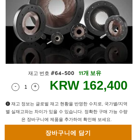
semblies
splitters
s
 Objectives
as
nt Tools
echnologies
llumination
실 또는 제품생산
Test Targets
d Testing and Detection
ns Accessories
tical Components
roscopy
mechanics
명
ameras
tical Components
ty
MR
Testing and Detection
d Lab and Production
ptics
nd Isolators
e Systems
 Cameras
g and Detection
rial Processing
 Lab and Production
cs
rization
 Filters
cessories and Optomechanics
실 또는 제품생산
oherence Tomography
ner
cs
ms
oom Lenses
d Interface Cameras
#64-500
11개 보유
Optics
학 신제품
y Targets
ystems
재고 번호
KRW 162,400
-
+
Quantity Selector
Use the plus and minus buttons to adjust the qua
eam Sputtering) Coated Optics
nd Stage Micrometers
ras
ng Development Systems
e Optical Elements (DOE)
y Mechanics
hoto-Optical Company
재고 정보는 글로벌 재고 현황을 반영한 수치로, 국가별/지역
별 실재고와는 차이가 있을 수 있습니다. 정확한 구매 가능 수량
s
은 장바구니에 제품을 추가하여 확인해 보세요.
es and Couplers