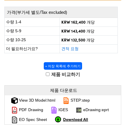
 Direct Microscopes
® Optical Components
가격(부가세 별도/Tax excluded)
s
ion Labs™
KRW 162,400
수량 1-4
개당
scopy
KRW 143,400
수량 5-9
개당
KRW 132,500
ics
수량 10-25
개당
더 필요하신가요?
견적 요청
n Gratings™
+ 저장 목록에 추가하기
제품 비교하기
AX
제품 다운로드
tical Components
View 3D Model:html
STEP:step
PDF Drawing
IGES
eDrawing:eprt
Innovations (UFI)
Download All
EO Spec Sheet