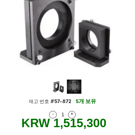
es
ers
ctives
essories
ols
logies
nation
 제품생산
argets
ng and Detection
 Components
y
ics
s
Components
g and Detection
and Production
ators
tems
as
Detection
rocessing
nd Production
n
rs
ies and Optomechanics
 제품생산
nce Tomography
enses
rface Cameras
품
ets
uttering) Coated Optics
ge Micrometers
elopment Systems
cal Elements (DOE)
hanics
ptical Company
#57-872
5개 보유
재고 번호
-
+
Quantity Selector
Use the plus and minus buttons
KRW 1,515,300
 Couplers