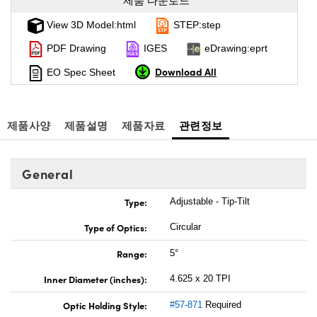
제품 다운로드
View 3D Model:html
STEP:step
PDF Drawing
IGES
eDrawing:eprt
Download All
EO Spec Sheet
제품사양
제품설명
제품자료
관련정보
General
Type:
Adjustable - Tip-Tilt
Type of Optics:
Circular
Range:
5°
Inner Diameter (inches):
4.625 x 20 TPI
Optic Holding Style:
#57-871
Required