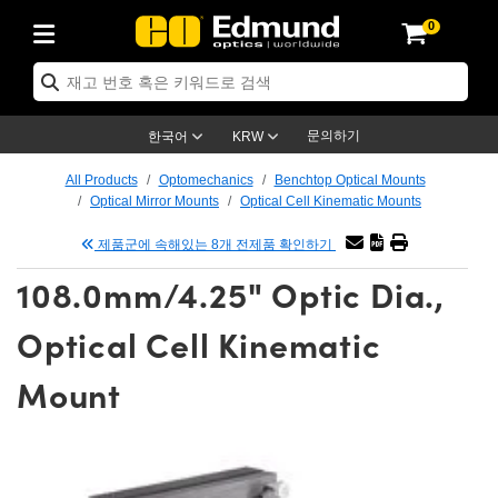
0
ptics
chanics
copy
 Lenses
as
& 조명
rgets
& Detection
roduction
Application
y Brand
oducts
ce Products
ied Products
Objectives
th Lenses
ighting
argets
gy
Optics
s
문의하기
한국어
KRW
stem
ves
nt and Electronics
s
t Cameras
argets
olutions
ing Tools
품
s
omechanics
All Products
Optomechanics
Benchtop Optical Mounts
Optical Mirror Mounts
Optical Cell Kinematic Mounts
fusers
l Mounts
ves
ount Lenses)
ameras
hting
& Stage Micrometers
nt and Electronics
s
ics
mechanics
s
제품군에 속해있는 8개 전제품 확인하기
m
s
Magnification Lenses
meras
l Test Targets
s
s
oscopy
108.0mm/4.25" Optic Dia.,
ics
and Breadboards
ctives
essories
 Products
maging
ses
scopy
ing Lenses
Optical Cell Kinematic
nders
s
d Objectives
meras
ng
ng Lenses
ras
Mount
semblies
nd Slides
 Objectives
s
es
bs Cameras™
cessories
aging
ras
ination
ngs
ing
res
ives
n
ion and Advanced Photography
 Roughness Standards
roscopy
Detection
nation
Targets