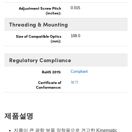
Adjustment Screw Pitch
0.015
(inches):
Threading & Mounting
Size of Compatible Optics
108.0
(mm):
Regulatory Compliance
RoHS 2015:
Compliant
Certificate of
보기
Conformance:
제품설명
지름이 큰 광학 부품 장착용으로 견고한 Kinematic