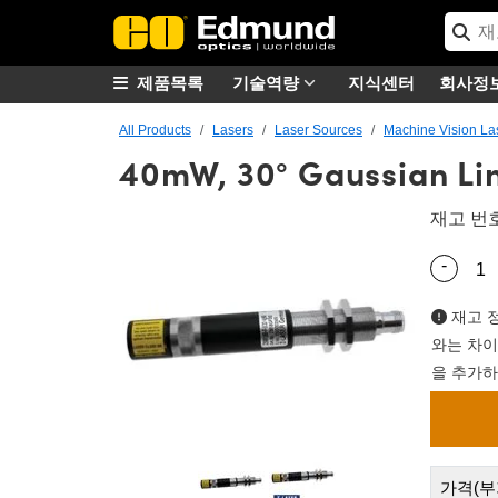
제품목록
기술역량
지식센터
회사정
All Products
Lasers
Laser Sources
Machine Vision La
40mW, 30° Gaussian Li
재고 번
-
Quantity
재고 정
와는 차이
을 추가하
가격(부