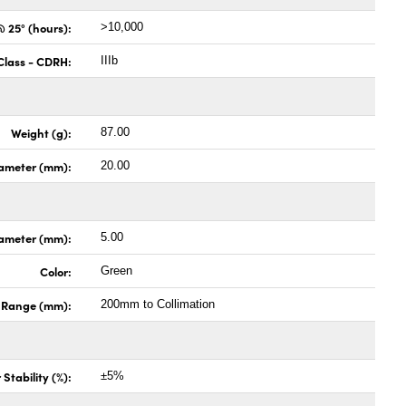
 25° (hours):
>10,000
Class - CDRH:
IIIb
Weight (g):
87.00
ameter (mm):
20.00
ameter (mm):
5.00
Color:
Green
 Range (mm):
200mm to Collimation
Stability (%):
±5%