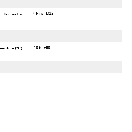
Connector:
4 Pins, M12
erature (°C):
-10 to +80