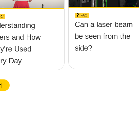
FAQ
영상
Can a laser beam
erstanding
be seen from the
ers and How
side?
y're Used
ry Day
기