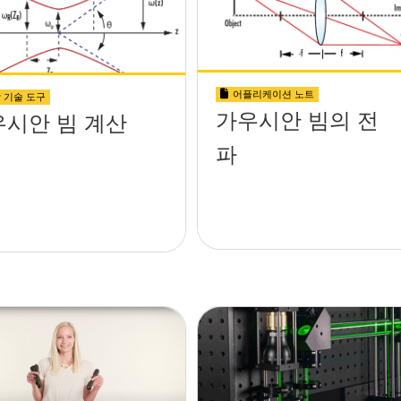
어플리케이션 노트
 기술 도구
가우시안 빔의 전
우시안 빔 계산
파