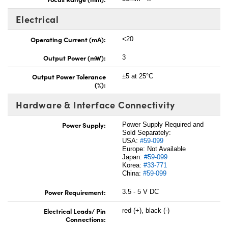
Electrical
Operating Current (mA):
<20
Output Power (mW):
3
Output Power Tolerance
±5 at 25°C
(%):
Hardware & Interface Connectivity
Power Supply:
Power Supply Required and
Sold Separately:
USA:
#59-099
Europe: Not Available
Japan:
#59-099
Korea:
#33-771
China:
#59-099
Power Requirement:
3.5 - 5 V DC
Electrical Leads/ Pin
red (+), black (-)
Connections: