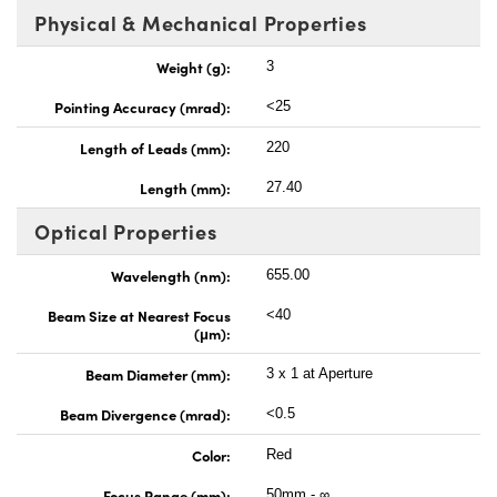
Physical & Mechanical Properties
Weight (g):
3
Pointing Accuracy (mrad):
<25
Length of Leads (mm):
220
Length (mm):
27.40
Optical Properties
Wavelength (nm):
655.00
Beam Size at Nearest Focus
<40
(μm):
Beam Diameter (mm):
3 x 1 at Aperture
Beam Divergence (mrad):
<0.5
Color:
Red
Focus Range (mm):
50mm - ∞