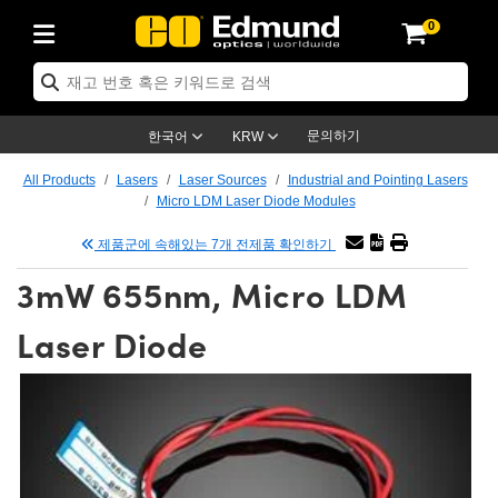
0
ptics
ser Optics
ptomechanics
icroscopy
asers
aging Lenses
ameras
라이트 & 조명
st Targets
ting & Detection
b & Production
op By Application
op By Brand
ew Products
earance Products
ertified Products
nses
ors
em
tics® Objectives
rces
l Length Lenses
ras
sion Lighting
 Test Targets
etrology
eaning
ng
C®
s
Laser Optics
d Optics
문의하기
한국어
KRW
rrors
es
age System
bjectives
surement and Electronics
c Lenses
hernet Cameras
명
Test Targets
sion Solutions
 Handling Tools
ing
on
학 신제품
 Optics
ed Optomechanics
All Products
Lasers
Laser Sources
Industrial and Pointing Lasers
Micro LDM Laser Diode Modules
nd Diffusers
dows
Optical Mounts
bjectives
cs
s (S-Mount Lenses)
FLIR Cameras
py Lighting
lysis & Stage Micrometers
surement and Electronics
ols
ameras
®
mechanics
 Optomechanics
 Lasers
제품군에 속해있는 7개 전제품 확인하기
ters
rs
System
ctives
plifiers
iable Magnification Lenses
ion Cameras
rces
ay Level Test Targets
hesives
opy
scopy
Lasers
d Microscopy
3mW 655nm, Micro LDM
on Optics
Optics
ables and Breadboards
ctives
ty
e Objectives
meras
on Accessories
ets
ckened Products
onal Imaging
ng Lenses
 Microscopy
d Imaging Lenses
Laser Diode
ers
m Expanders
 Stages
orrected Objectives
hanics
ses
ng Cameras
nation
ings
rs
 재질
 Imaging
ras
 Imaging Lenses
d Cameras
cal Assemblies
ages and Slides
jugate Objectives
ssories
d Lenses
ion Labs Cameras™
opy
and Accessories
cal Imaging
nation
 Cameras
 Illumination
n Gratings
m Shaping
 Apertures
 Objectives
duction
oduction and Advanced
as
ig and Roughness Standards
on Microscopy
g and Detection
Illumination
 Test Targets
hy