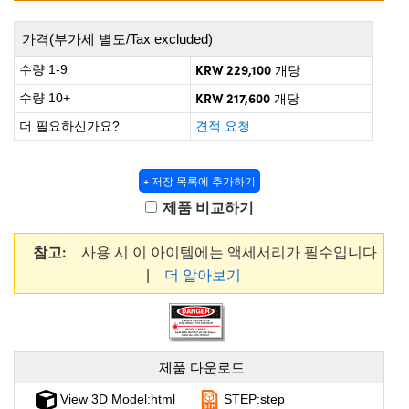
 Direct Microscopes
® Optical Components
가격(부가세 별도/Tax excluded)
s
ion Labs™
KRW 229,100
수량 1-9
개당
scopy
KRW 217,600
수량 10+
개당
ics
더 필요하신가요?
견적 요청
+ 저장 목록에 추가하기
n Gratings™
제품 비교하기
AX
참고:
사용 시 이 아이템에는 액세서리가 필수입니다
|
더 알아보기
tical Components
Innovations (UFI)
제품 다운로드
View 3D Model:html
STEP:step