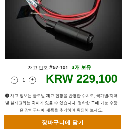
semblies
splitters
s
 Objectives
as
nt Tools
echnologies
llumination
실 또는 제품생산
Test Targets
d Testing and Detection
ns Accessories
tical Components
roscopy
mechanics
명
ameras
tical Components
ty
MR
Testing and Detection
d Lab and Production
ptics
nd Isolators
e Systems
 Cameras
g and Detection
rial Processing
 Lab and Production
cs
rization
 Filters
cessories and Optomechanics
실 또는 제품생산
oherence Tomography
ner
cs
ms
oom Lenses
d Interface Cameras
#57-101
3개 보유
Optics
학 신제품
y Targets
ystems
재고 번호
KRW 229,100
-
+
Quantity Selector
Use the plus and minus buttons to adjust the qua
eam Sputtering) Coated Optics
nd Stage Micrometers
ras
ng Development Systems
e Optical Elements (DOE)
y Mechanics
hoto-Optical Company
재고 정보는 글로벌 재고 현황을 반영한 수치로, 국가별/지역
별 실재고와는 차이가 있을 수 있습니다. 정확한 구매 가능 수량
s
은 장바구니에 제품을 추가하여 확인해 보세요.
es and Couplers