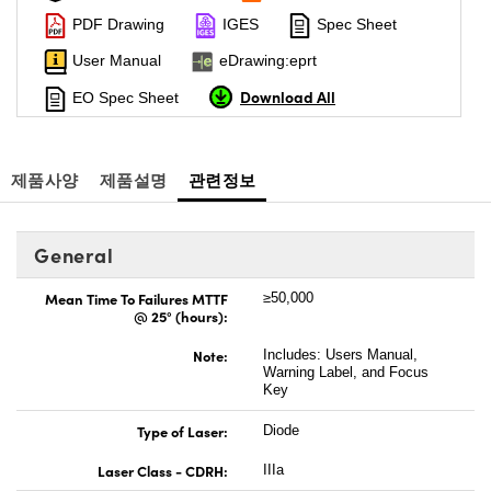
PDF Drawing
IGES
Spec Sheet
User Manual
eDrawing:eprt
Download All
EO Spec Sheet
제품사양
제품설명
관련정보
General
Mean Time To Failures MTTF
≥50,000
@ 25° (hours):
Note:
Includes: Users Manual,
Warning Label, and Focus
Key
Type of Laser:
Diode
Laser Class - CDRH:
IIIa