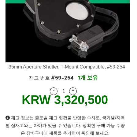
semblies
splitters
s
 Objectives
as
nt Tools
echnologies
llumination
실 또는 제품생산
Test Targets
d Testing and Detection
ns Accessories
tical Components
roscopy
mechanics
명
ameras
tical Components
ty
MR
Testing and Detection
d Lab and Production
ptics
nd Isolators
e Systems
 Cameras
g and Detection
rial Processing
 Lab and Production
cs
rization
 Filters
cessories and Optomechanics
실 또는 제품생산
oherence Tomography
ner
cs
ms
oom Lenses
d Interface Cameras
35mm Aperture Shutter, T-Mount Compatible, #59-254
Optics
학 신제품
y Targets
ystems
#59-254
1개 보유
재고 번호
eam Sputtering) Coated Optics
nd Stage Micrometers
ras
ng Development Systems
-
+
Quantity Selector
Use the plus and minus buttons
KRW 3,320,500
e Optical Elements (DOE)
y Mechanics
hoto-Optical Company
s
재고 정보는 글로벌 재고 현황을 반영한 수치로, 국가별/지역
es and Couplers
별 실재고와는 차이가 있을 수 있습니다. 정확한 구매 가능 수량
은 장바구니에 제품을 추가하여 확인해 보세요.