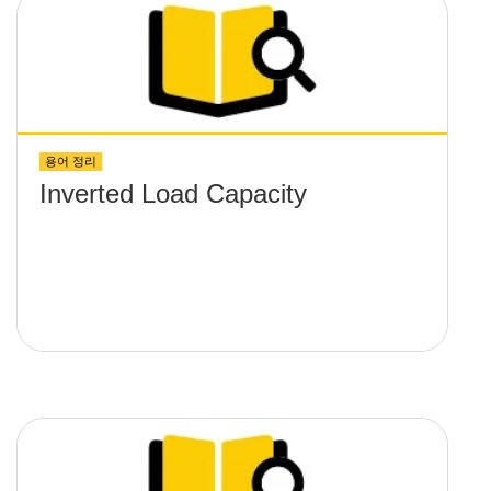
용어 정리
Inverted Load Capacity