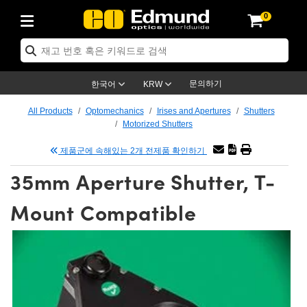
0
ptics
ser Optics
ptomechanics
icroscopy
asers
aging Lenses
ameras
라이트 & 조명
st Targets
ting & Detection
b & Production
op By Application
op By Brand
ew Products
earance Products
ertified Products
nses
ors
em
tics® Objectives
rces
l Length Lenses
ras
sion Lighting
 Test Targets
etrology
eaning
ng
C®
s
Laser Optics
d Optics
문의하기
한국어
KRW
rrors
es
age System
bjectives
surement and Electronics
c Lenses
hernet Cameras
명
Test Targets
sion Solutions
 Handling Tools
ing
on
학 신제품
 Optics
ed Optomechanics
All Products
Optomechanics
Irises and Apertures
Shutters
Motorized Shutters
nd Diffusers
dows
Optical Mounts
bjectives
cs
s (S-Mount Lenses)
FLIR Cameras
py Lighting
lysis & Stage Micrometers
surement and Electronics
ols
ameras
®
mechanics
 Optomechanics
 Lasers
제품군에 속해있는 2개 전제품 확인하기
ters
rs
System
ctives
plifiers
iable Magnification Lenses
ion Cameras
rces
ay Level Test Targets
hesives
opy
scopy
Lasers
d Microscopy
35mm Aperture Shutter, T-
on Optics
Optics
ables and Breadboards
ctives
ty
e Objectives
meras
on Accessories
ets
ckened Products
onal Imaging
ng Lenses
 Microscopy
d Imaging Lenses
Mount Compatible
ers
m Expanders
 Stages
orrected Objectives
hanics
ses
ng Cameras
nation
ings
rs
 재질
 Imaging
ras
 Imaging Lenses
d Cameras
cal Assemblies
ages and Slides
jugate Objectives
ssories
d Lenses
ion Labs Cameras™
opy
and Accessories
cal Imaging
nation
 Cameras
 Illumination
n Gratings
m Shaping
 Apertures
 Objectives
duction
oduction and Advanced
as
ig and Roughness Standards
on Microscopy
g and Detection
Illumination
 Test Targets
hy