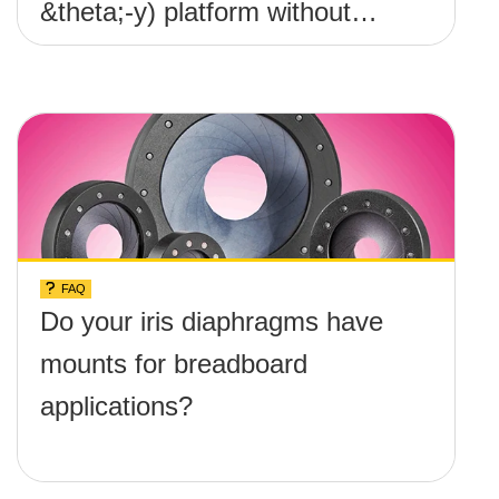
&theta;-y) platform without
any screws protruding up
above the surface?
FAQ
Do your iris diaphragms have
mounts for breadboard
applications?