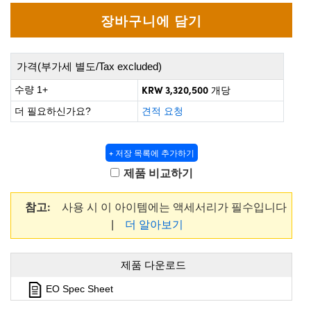
 Direct Microscopes
® Optical Components
s
ion Labs™
scopy
가격(부가세 별도/Tax excluded)
KRW 3,320,500
수량 1+
개당
ics
더 필요하신가요?
견적 요청
+ 저장 목록에 추가하기
n Gratings™
제품 비교하기
AX
참고:
사용 시 이 아이템에는 액세서리가 필수입니다
tical Components
|
더 알아보기
제품 다운로드
Innovations (UFI)
EO Spec Sheet