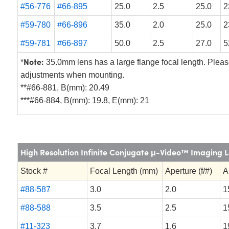
#56-776
#66-895
25.0
2.5
25.0
2
#59-780
#66-896
35.0
2.0
25.0
2
#59-781
#66-897
50.0
2.5
27.0
5
Note:
*
35.0mm lens has a large flange focal length. Plea
adjustments when mounting.
**#66-881, B(mm): 20.49
***#66-884, B(mm): 19.8, E(mm): 21
High Resolution Infinite Conjugate μ-Video™ Imaging 
Stock #
Focal Length (mm)
Aperture (f/#)
A
#88-587
3.0
2.0
1
#88-588
3.5
2.5
1
#11-323
3.7
1.6
1