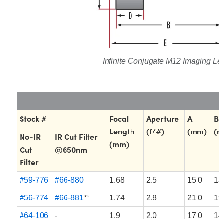
Infinite Conjugate M12 Imaging 
Stock #
Focal
Aperture
A
B
Length
(f/#)
(mm)
(
No-IR
IR Cut Filter
(mm)
Cut
@650nm
Filter
#59-776
#66-880
1.68
2.5
15.0
1
#56-774
#66-881
**
1.74
2.8
21.0
1
#64-106
-
1.9
2.0
17.0
1