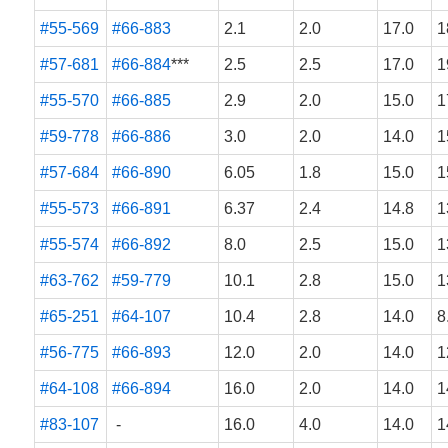
#55-569
#66-883
2.1
2.0
17.0
1
#57-681
#66-884
***
2.5
2.5
17.0
1
#55-570
#66-885
2.9
2.0
15.0
1
#59-778
#66-886
3.0
2.0
14.0
1
#57-684
#66-890
6.05
1.8
15.0
1
#55-573
#66-891
6.37
2.4
14.8
1
#55-574
#66-892
8.0
2.5
15.0
1
#63-762
#59-779
10.1
2.8
15.0
1
#65-251
#64-107
10.4
2.8
14.0
8
#56-775
#66-893
12.0
2.0
14.0
1
#64-108
#66-894
16.0
2.0
14.0
1
#83-107
-
16.0
4.0
14.0
1