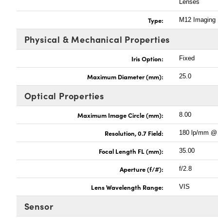
Lenses
Type:
M12 Imaging
Physical & Mechanical Properties
Iris Option:
Fixed
Maximum Diameter (mm):
25.0
Optical Properties
Maximum Image Circle (mm):
8.00
Resolution, 0.7 Field:
180 lp/mm @
Focal Length FL (mm):
35.00
Aperture (f/#):
f/2.8
Lens Wavelength Range:
VIS
Sensor