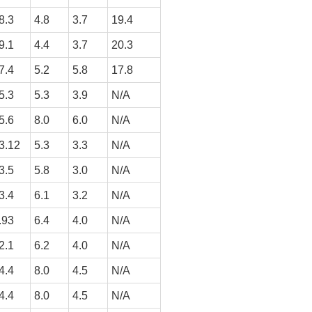
8.3
4.8
3.7
19.4
9.1
4.4
3.7
20.3
7.4
5.2
5.8
17.8
5.3
5.3
3.9
N/A
5.6
8.0
6.0
N/A
3.12
5.3
3.3
N/A
3.5
5.8
3.0
N/A
3.4
6.1
3.2
N/A
.93
6.4
4.0
N/A
2.1
6.2
4.0
N/A
4.4
8.0
4.5
N/A
4.4
8.0
4.5
N/A