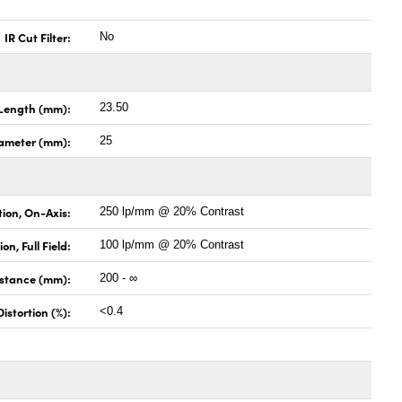
IR Cut Filter:
No
Length (mm):
23.50
ameter (mm):
25
tion, On-Axis:
250 lp/mm @ 20% Contrast
on, Full Field:
100 lp/mm @ 20% Contrast
istance (mm):
200 - ∞
stortion (%):
<0.4