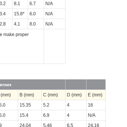
3.2
8.1
6.7
N/A
3.4
15.8*
6.0
N/A
2.8
4.1
8.0
N/A
se make proper
Lenses
 (mm)
B (mm)
C (mm)
D (mm)
E (mm)
5.0
15.35
5.2
4
16
5.0
15.4
6.9
4
N/A
9
24.04
5.46
6.5
24.16