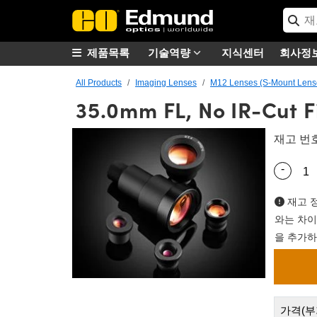
제품목록
기술역량
지식센터
회사정
All Products
Imaging Lenses
M12 Lenses (S-Mount Lens
35.0mm FL, No IR-Cut Fi
재고 번
-
Quantity
재고 정
와는 차이
을 추가하
가격(부