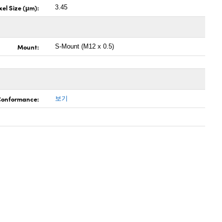
xel Size (μm):
3.45
Mount:
S-Mount (M12 x 0.5)
 Conformance:
보기