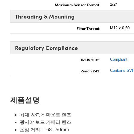
Maximum Sensor Format:
1/2"
Threading & Mounting
Filter Thread:
M12 x 0.50
Regulatory Compliance
RoHS 2015:
Compliant
Reach 242:
Contains SVH
제품설명
최대 2/3", S-마운트 렌즈
광시야 보드 카메라 렌즈
초점 거리: 1.68 - 50mm