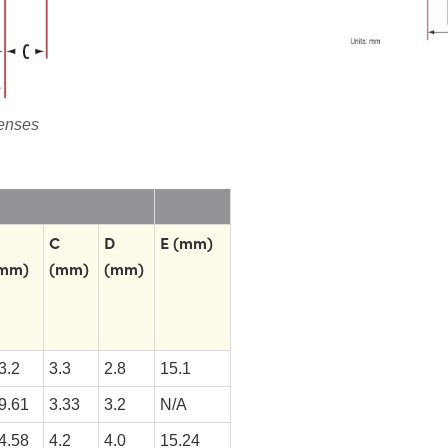
Lenses
C
D
E (mm)
mm)
(mm)
(mm)
3.2
3.3
2.8
15.1
9.61
3.33
3.2
N/A
4.58
4.2
4.0
15.24