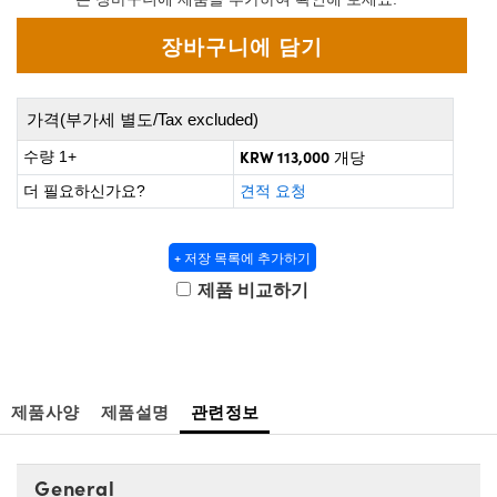
 Direct Microscopes
® Optical Components
s
ion Labs™
scopy
가격(부가세 별도/Tax excluded)
ics
KRW 113,000
수량 1+
개당
더 필요하신가요?
견적 요청
n Gratings™
+ 저장 목록에 추가하기
제품 비교하기
AX
tical Components
제품사양
제품설명
관련정보
Innovations (UFI)
General