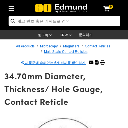
0
ptics
ser Optics
ptomechanics
icroscopy
asers
aging Lenses
ameras
라이트 & 조명
st Targets
ting & Detection
b & Production
op By Application
op By Brand
ew Products
earance Products
ertified Products
nses
ors
em
tics® Objectives
rces
l Length Lenses
ras
sion Lighting
 Test Targets
etrology
eaning
ng
C®
s
Laser Optics
d Optics
문의하기
한국어
KRW
rrors
es
age System
bjectives
surement and Electronics
c Lenses
hernet Cameras
명
Test Targets
sion Solutions
 Handling Tools
ing
on
학 신제품
 Optics
ed Optomechanics
All Products
Microscopy
Magnifiers
Contact Reticles
Multi Scale Contact Reticles
nd Diffusers
dows
Optical Mounts
bjectives
cs
s (S-Mount Lenses)
FLIR Cameras
py Lighting
lysis & Stage Micrometers
surement and Electronics
ols
ameras
®
mechanics
 Optomechanics
 Lasers
제품군에 속해있는 6개 전제품 확인하기
ters
rs
System
ctives
plifiers
iable Magnification Lenses
ion Cameras
rces
ay Level Test Targets
hesives
opy
scopy
Lasers
d Microscopy
34.70mm Diameter,
on Optics
Optics
ables and Breadboards
ctives
ty
e Objectives
meras
on Accessories
ets
ckened Products
onal Imaging
ng Lenses
 Microscopy
d Imaging Lenses
Thickness/ Hole Gauge,
ers
m Expanders
 Stages
orrected Objectives
hanics
ses
ng Cameras
nation
ings
rs
 재질
 Imaging
ras
 Imaging Lenses
d Cameras
Contact Reticle
cal Assemblies
ages and Slides
jugate Objectives
ssories
d Lenses
ion Labs Cameras™
opy
and Accessories
cal Imaging
nation
 Cameras
 Illumination
n Gratings
m Shaping
 Apertures
 Objectives
duction
oduction and Advanced
as
ig and Roughness Standards
on Microscopy
g and Detection
Illumination
 Test Targets
hy