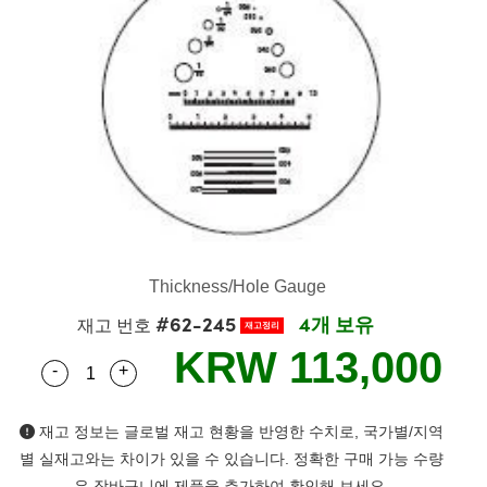
semblies
splitters
s
 Objectives
as
nt Tools
echnologies
llumination
실 또는 제품생산
Test Targets
d Testing and Detection
ns Accessories
tical Components
roscopy
mechanics
명
ameras
tical Components
ty
MR
Testing and Detection
d Lab and Production
ptics
nd Isolators
e Systems
 Cameras
g and Detection
rial Processing
 Lab and Production
cs
rization
 Filters
cessories and Optomechanics
실 또는 제품생산
oherence Tomography
ner
cs
ms
oom Lenses
d Interface Cameras
Optics
학 신제품
y Targets
ystems
Thickness/Hole Gauge
eam Sputtering) Coated Optics
nd Stage Micrometers
ras
ng Development Systems
#62-245
4개 보유
재고 번호
재고정리
e Optical Elements (DOE)
y Mechanics
hoto-Optical Company
KRW 113,000
-
+
Quantity Selector
Use the plus and minus buttons to adjust the qua
s
재고 정보는 글로벌 재고 현황을 반영한 수치로, 국가별/지역
es and Couplers
별 실재고와는 차이가 있을 수 있습니다. 정확한 구매 가능 수량
은 장바구니에 제품을 추가하여 확인해 보세요.