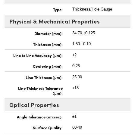
Type:
Thickness/Hole Gauge
Physical & Mechanical Properties
Diameter (mm):
34.70 ±0.125
Thickness (mm):
1.50 ±0.10
Line to Line Accuracy (μm):
±2
Centering (mm):
0.25
Line Thickness (μm):
25.00
Line Thickness Tolerance
±13
(μm):
Optical Properties
Angle Tolerance (arcsec):
±1
Surface Quality:
60-40