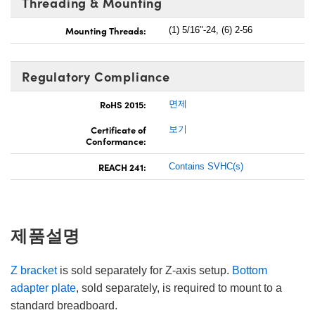
Threading & Mounting
Mounting Threads:
(1) 5/16"-24, (6) 2-56
Regulatory Compliance
RoHS 2015:
면제
Certificate of
보기
Conformance:
REACH 241:
Contains SVHC(s)
제품설명
Z bracket
is sold separately for Z-axis setup.
Bottom
adapter plate
, sold separately, is required to mount to a
standard breadboard.