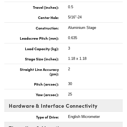
Travel (inches):
0.5
Center Hole:
5/16"-24
Construction:
Aluminium Stage
Leadscrew Pitch (mm):
0.635
Load Capacity (kg):
3
Stage Size (inches):
1.18 x 1.18
Straight Line Accuracy
2
(μm):
Pitch (arcsec):
30
Yaw (arcsec):
25
Hardware & Interface Connectivity
Type of Drive:
English Micrometer