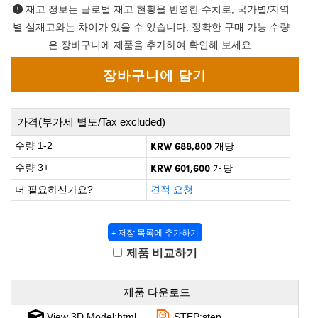
 Direct Microscopes
® Optical Components
재고 정보는 글로벌 재고 현황을 반영한 수치로, 국가별/지역
별 실재고와는 차이가 있을 수 있습니다. 정확한 구매 가능 수량
s
ion Labs™
은 장바구니에 제품을 추가하여 확인해 보세요.
scopy
ics
가격(부가세 별도/Tax excluded)
KRW 688,800
수량 1-2
개당
n Gratings™
KRW 601,600
수량 3+
개당
더 필요하신가요?
견적 요청
AX
tical Components
+ 저장 목록에 추가하기
제품 비교하기
Innovations (UFI)
제품 다운로드
View 3D Model:html
STEP:step