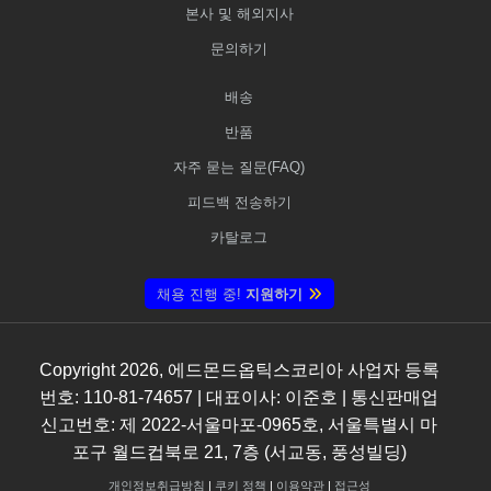
본사 및 해외지사
문의하기
배송
반품
자주 묻는 질문(FAQ)
피드백 전송하기
카탈로그
채용 진행 중!
지원하기
Copyright
2026
, 에드몬드옵틱스코리아 사업자 등록
번호: 110-81-74657 | 대표이사: 이준호 | 통신판매업
신고번호: 제 2022-서울마포-0965호, 서울특별시 마
포구 월드컵북로 21, 7층 (서교동, 풍성빌딩)
개인정보취급방침
|
쿠키 정책
|
이용약관
|
접근성