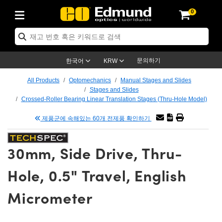
0
ptics
ser Optics
ptomechanics
icroscopy
asers
aging Lenses
ameras
라이트 & 조명
st Targets
ting & Detection
b & Production
op By Application
op By Brand
ew Products
earance Products
ertified Products
nses
ors
em
tics® Objectives
rces
l Length Lenses
ras
sion Lighting
 Test Targets
etrology
eaning
ng
C®
s
Laser Optics
d Optics
문의하기
한국어
KRW
rrors
es
age System
bjectives
surement and Electronics
c Lenses
hernet Cameras
명
Test Targets
sion Solutions
 Handling Tools
ing
on
학 신제품
 Optics
ed Optomechanics
All Products
Optomechanics
Manual Stages and Slides
Stages and Slides
nd Diffusers
dows
Optical Mounts
bjectives
cs
s (S-Mount Lenses)
FLIR Cameras
py Lighting
lysis & Stage Micrometers
surement and Electronics
ols
ameras
®
mechanics
 Optomechanics
 Lasers
Crossed-Roller Bearing Linear Translation Stages (Thru-Hole Model)
제품군에 속해있는 60개 전제품 확인하기
ters
rs
System
ctives
plifiers
iable Magnification Lenses
ion Cameras
rces
ay Level Test Targets
hesives
opy
scopy
Lasers
d Microscopy
on Optics
Optics
ables and Breadboards
ctives
ty
e Objectives
meras
on Accessories
ets
ckened Products
onal Imaging
ng Lenses
 Microscopy
d Imaging Lenses
30mm, Side Drive, Thru-
ers
m Expanders
 Stages
orrected Objectives
hanics
ses
ng Cameras
nation
ings
rs
 재질
 Imaging
ras
 Imaging Lenses
d Cameras
Hole, 0.5" Travel, English
cal Assemblies
ages and Slides
jugate Objectives
ssories
d Lenses
ion Labs Cameras™
opy
and Accessories
cal Imaging
nation
 Cameras
 Illumination
Micrometer
n Gratings
m Shaping
 Apertures
 Objectives
duction
oduction and Advanced
as
ig and Roughness Standards
on Microscopy
g and Detection
Illumination
 Test Targets
hy