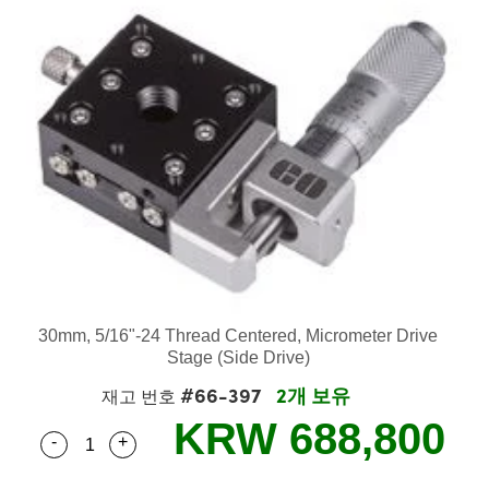
semblies
splitters
s
 Objectives
as
nt Tools
echnologies
llumination
실 또는 제품생산
Test Targets
d Testing and Detection
ns Accessories
tical Components
roscopy
mechanics
명
ameras
tical Components
ty
MR
Testing and Detection
d Lab and Production
ptics
nd Isolators
e Systems
 Cameras
g and Detection
rial Processing
 Lab and Production
cs
rization
 Filters
cessories and Optomechanics
실 또는 제품생산
oherence Tomography
ner
cs
ms
oom Lenses
d Interface Cameras
Optics
학 신제품
y Targets
ystems
eam Sputtering) Coated Optics
nd Stage Micrometers
ras
ng Development Systems
30mm, 5/16"-24 Thread Centered, Micrometer Drive
e Optical Elements (DOE)
y Mechanics
hoto-Optical Company
Stage (Side Drive)
#66-397
2개 보유
재고 번호
s
KRW 688,800
-
+
Quantity Selector
Use the plus and minus buttons to adjust the qua
es and Couplers