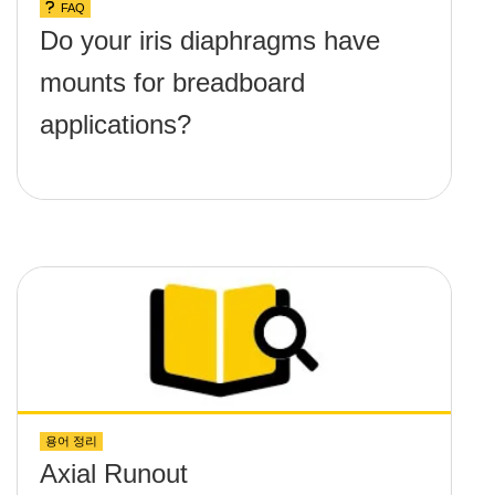
FAQ
Do your iris diaphragms have
mounts for breadboard
applications?
용어 정리
Axial Runout