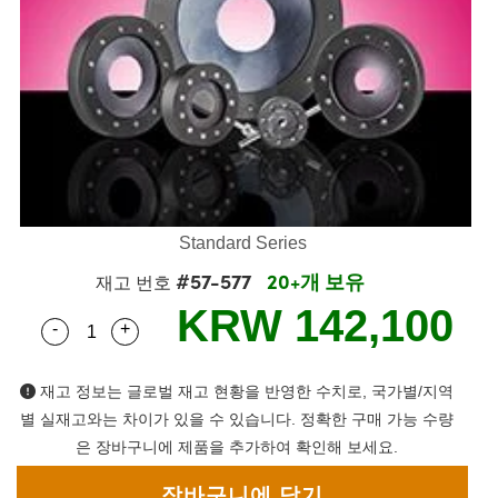
mblies
litters
bjectives
 Accessories
 Tools
hnologies
umination
 또는 제품생산
st Targets
esting and Detection
cal Components
scopy
chanics
eras
al Components
sting and Detection
Lab and Production
cs
Isolators
Systems
ameras
and Detection
al Processing
b and Production
ation
ilters
ssories and Optomechanics
 또는 제품생산
erence Tomography
r
m Lenses
nterface Cameras
Standard Series
ics
신제품
argets
tems
#57-577
20+개 보유
재고 번호
m Sputtering) Coated Optics
 Stage Micrometers
s
 Development Systems
KRW 142,100
-
+
Quantity Selector
Use the plus and minus buttons to adjust the qua
ptical Elements (DOE)
Mechanics
to-Optical Company
재고 정보는 글로벌 재고 현황을 반영한 수치로, 국가별/지역
별 실재고와는 차이가 있을 수 있습니다. 정확한 구매 가능 수량
은 장바구니에 제품을 추가하여 확인해 보세요.
 and Couplers