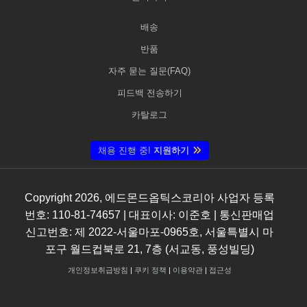
배송
반품
자주 묻는 질문(FAQ)
피드백 전송하기
카탈로그
채용 진행 중!
지원하기
Copyright
2026
, 에드몬드옵틱스코리아 사업자 등록
번호: 110-81-74657 | 대표이사: 이준호 | 통신판매업
신고번호: 제 2022-서울마포-0965호, 서울특별시 마
포구 월드컵북로 21, 7층 (서교동, 풍성빌딩)
개인정보취급방침
|
쿠키 정책
|
이용약관
|
접근성