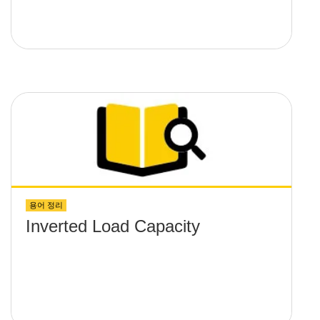
용어 정리
Inverted Load Capacity