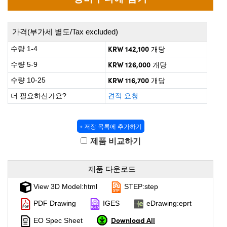
irect Microscopes
Optical Components
 Labs™
가격(부가세 별도/Tax excluded)
opy
KRW 142,100
수량 1-4
개당
KRW 126,000
수량 5-9
개당
s
KRW 116,700
수량 10-25
개당
더 필요하신가요?
견적 요청
Gratings™
+ 저장 목록에 추가하기
제품 비교하기
cal Components
제품 다운로드
View 3D Model:html
STEP:step
PDF Drawing
IGES
eDrawing:eprt
ovations (UFI)
Download All
EO Spec Sheet