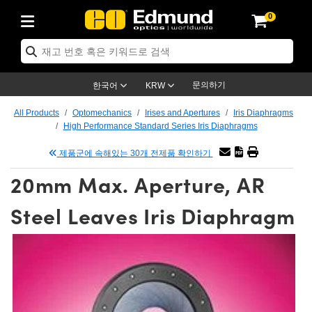
0
ics
r Optics
omechanics
roscopy
ers
ing Lenses
meras
이트 & 조명
 Targets
ng & Detection
& Production
 By Application
p By Brand
 Products
rance Products
tified Products
es
s
cs® Objectives
s
Length Lenses
s
on Lighting
st Targets
ology
ning
ser Optics
ptics
문의하기
한국어
KRW
ors
 System
ectives
ement and Electronics
enses
rnet Cameras
st Targets
on Solutions
andling Tools
g
신제품
tics
Optomechanics
All Products
Optomechanics
Irises and Apertures
Iris Diaphragms
High Performance Standard Series Iris Diaphragms
 Diffusers
ws
tical Mounts
ectives
S-Mount Lenses)
R Cameras
 Lighting
is & Stage Micrometers
ement and Electronics
s
eras
chanics
ptomechanics
asers
제품군에 속해있는 30개 전제품 확인하기
s
stem
ives
fiers
ble Magnification Lenses
n Cameras
s
Level Test Targets
sives
y
opy
sers
Microscopy
20mm Max. Aperture, AR
Optics
ics
es and Breadboards
ives
bjectives
ras
Accessories
ened Products
al Imaging
 Lenses
icroscopy
Imaging Lenses
Steel Leaves Iris Diaphragm
s
Expanders
ages
ected Objectives
nics
s
 Cameras
tion
gs
질
aging
s
aging Lenses
Cameras
l Assemblies
s and Slides
gate Objectives
ories
Lenses
n Labs Cameras™
y
 Accessories
l Imaging
tion
ameras
llumination
ratings
Shaping
ertures
jectives
tion
uction and Advanced Photography
 and Roughness Standards
 Microscopy
and Detection
lumination
est Targets