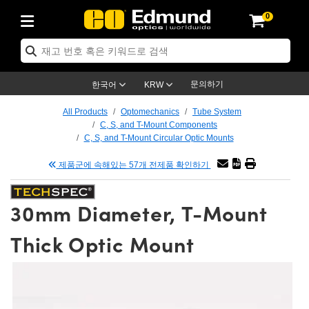
0
ptics
ser Optics
ptomechanics
icroscopy
asers
aging Lenses
ameras
라이트 & 조명
st Targets
ting & Detection
b & Production
op By Application
op By Brand
ew Products
earance Products
ertified Products
nses
ors
em
tics® Objectives
rces
l Length Lenses
ras
sion Lighting
 Test Targets
etrology
eaning
ng
C®
s
Laser Optics
d Optics
문의하기
한국어
KRW
rrors
es
age System
bjectives
surement and Electronics
c Lenses
hernet Cameras
명
Test Targets
sion Solutions
 Handling Tools
ing
on
학 신제품
 Optics
ed Optomechanics
All Products
Optomechanics
Tube System
C, S, and T-Mount Components
nd Diffusers
dows
Optical Mounts
bjectives
cs
s (S-Mount Lenses)
FLIR Cameras
py Lighting
lysis & Stage Micrometers
surement and Electronics
ols
ameras
®
mechanics
 Optomechanics
 Lasers
C, S, and T-Mount Circular Optic Mounts
제품군에 속해있는 57개 전제품 확인하기
ters
rs
System
ctives
plifiers
iable Magnification Lenses
ion Cameras
rces
ay Level Test Targets
hesives
opy
scopy
Lasers
d Microscopy
on Optics
Optics
ables and Breadboards
ctives
ty
e Objectives
meras
on Accessories
ets
ckened Products
onal Imaging
ng Lenses
 Microscopy
d Imaging Lenses
30mm Diameter, T-Mount
ers
m Expanders
 Stages
orrected Objectives
hanics
ses
ng Cameras
nation
ings
rs
 재질
 Imaging
ras
 Imaging Lenses
d Cameras
Thick Optic Mount
cal Assemblies
ages and Slides
jugate Objectives
ssories
d Lenses
ion Labs Cameras™
opy
and Accessories
cal Imaging
nation
 Cameras
 Illumination
n Gratings
m Shaping
 Apertures
 Objectives
duction
oduction and Advanced
as
ig and Roughness Standards
on Microscopy
g and Detection
Illumination
 Test Targets
hy