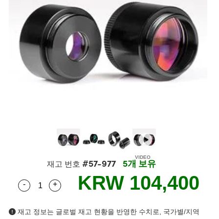
semblies
splitters
s
 Objectives
as
nt Tools
echnologies
llumination
실 또는 제품생산
Test Targets
d Testing and Detection
ns Accessories
tical Components
roscopy
mechanics
명
ameras
tical Components
ty
MR
Testing and Detection
d Lab and Production
ptics
nd Isolators
e Systems
 Cameras
g and Detection
rial Processing
 Lab and Production
cs
rization
 Filters
cessories and Optomechanics
실 또는 제품생산
oherence Tomography
ner
cs
ms
oom Lenses
d Interface Cameras
Optics
학 신제품
y Targets
ystems
eam Sputtering) Coated Optics
nd Stage Micrometers
ras
ng Development Systems
e Optical Elements (DOE)
y Mechanics
hoto-Optical Company
#57-977
5개 보유
재고 번호
KRW 104,400
s
-
+
Quantity Selector
Use the plus and minus buttons to adjust the qua
es and Couplers
재고 정보는 글로벌 재고 현황을 반영한 수치로, 국가별/지역