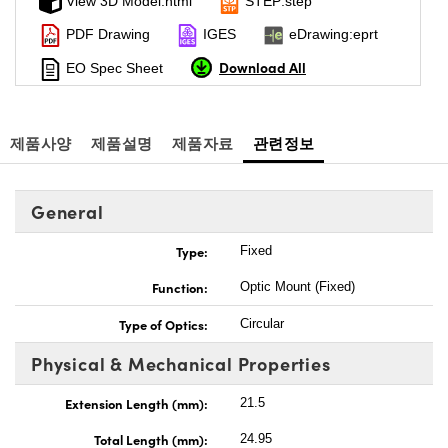
View 3D Model:html
STEP:step
PDF Drawing
IGES
eDrawing:eprt
Download All
EO Spec Sheet
제품사양
제품설명
제품자료
관련정보
General
Type:
Fixed
Function:
Optic Mount (Fixed)
Type of Optics:
Circular
Physical & Mechanical Properties
Extension Length (mm):
21.5
Total Length (mm):
24.95