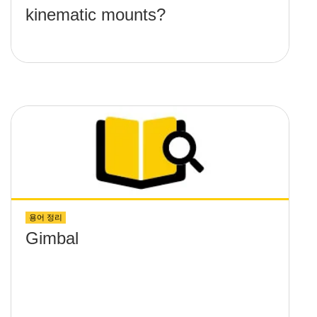
kinematic mounts?
용어 정리
Gimbal