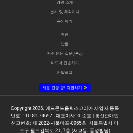
임원 소개
본사 및 해외지사
문의하기
배송
반품
자주 묻는 질문(FAQ)
피드백 전송하기
카탈로그
채용 진행 중!
지원하기
Copyright
2026
, 에드몬드옵틱스코리아 사업자 등록
번호: 110-81-74657 | 대표이사: 이준호 | 통신판매업
신고번호: 제 2022-서울마포-0965호, 서울특별시 마
포구 월드컵북로 21, 7층 (서교동, 풍성빌딩)