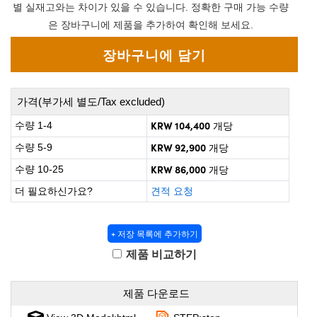
 Direct Microscopes
® Optical Components
별 실재고와는 차이가 있을 수 있습니다. 정확한 구매 가능 수량
은 장바구니에 제품을 추가하여 확인해 보세요.
s
ion Labs™
scopy
ics
가격(부가세 별도/Tax excluded)
KRW 104,400
수량 1-4
개당
KRW 92,900
수량 5-9
개당
n Gratings™
KRW 86,000
수량 10-25
개당
AX
더 필요하신가요?
견적 요청
tical Components
+ 저장 목록에 추가하기
제품 비교하기
Innovations (UFI)
제품 다운로드