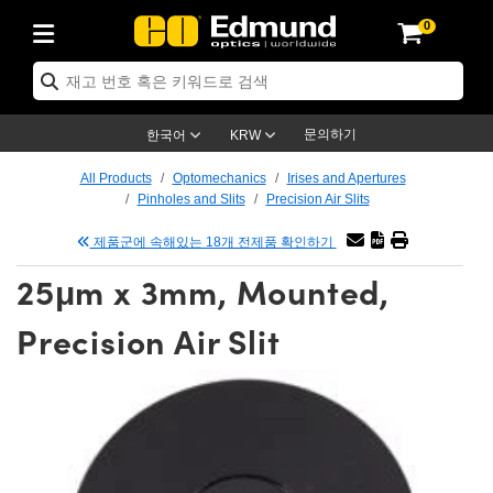
0
ptics
ser Optics
ptomechanics
icroscopy
asers
aging Lenses
ameras
라이트 & 조명
st Targets
ting & Detection
b & Production
op By Application
op By Brand
ew Products
earance Products
ertified Products
nses
ors
em
tics® Objectives
rces
l Length Lenses
ras
sion Lighting
 Test Targets
etrology
eaning
ng
C®
s
Laser Optics
d Optics
문의하기
한국어
KRW
rrors
es
age System
bjectives
surement and Electronics
c Lenses
hernet Cameras
명
Test Targets
sion Solutions
 Handling Tools
ing
on
학 신제품
 Optics
ed Optomechanics
All Products
Optomechanics
Irises and Apertures
Pinholes and Slits
Precision Air Slits
nd Diffusers
dows
Optical Mounts
bjectives
cs
s (S-Mount Lenses)
FLIR Cameras
py Lighting
lysis & Stage Micrometers
surement and Electronics
ols
ameras
®
mechanics
 Optomechanics
 Lasers
제품군에 속해있는 18개 전제품 확인하기
ters
rs
System
ctives
plifiers
iable Magnification Lenses
ion Cameras
rces
ay Level Test Targets
hesives
opy
scopy
Lasers
d Microscopy
25μm x 3mm, Mounted,
on Optics
Optics
ables and Breadboards
ctives
ty
e Objectives
meras
on Accessories
ets
ckened Products
onal Imaging
ng Lenses
 Microscopy
d Imaging Lenses
Precision Air Slit
ers
m Expanders
 Stages
orrected Objectives
hanics
ses
ng Cameras
nation
ings
rs
 재질
 Imaging
ras
 Imaging Lenses
d Cameras
cal Assemblies
ages and Slides
jugate Objectives
ssories
d Lenses
ion Labs Cameras™
opy
and Accessories
cal Imaging
nation
 Cameras
 Illumination
n Gratings
m Shaping
 Apertures
 Objectives
duction
oduction and Advanced
as
ig and Roughness Standards
on Microscopy
g and Detection
Illumination
 Test Targets
hy