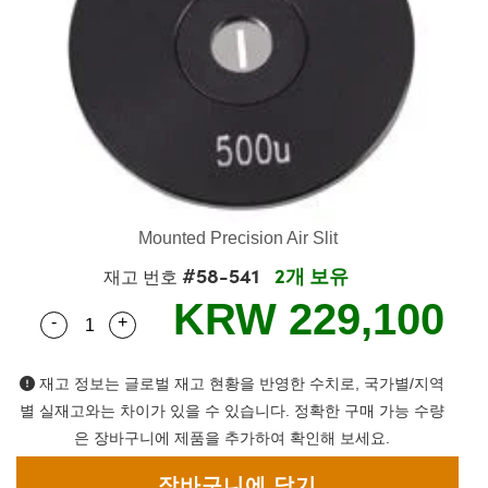
semblies
splitters
s
 Objectives
as
nt Tools
echnologies
llumination
실 또는 제품생산
Test Targets
d Testing and Detection
ns Accessories
tical Components
roscopy
mechanics
명
ameras
tical Components
ty
MR
Testing and Detection
d Lab and Production
ptics
nd Isolators
e Systems
 Cameras
g and Detection
rial Processing
 Lab and Production
cs
rization
 Filters
cessories and Optomechanics
실 또는 제품생산
oherence Tomography
ner
cs
ms
oom Lenses
d Interface Cameras
Mounted Precision Air Slit
Optics
학 신제품
y Targets
ystems
#58-541
2개 보유
재고 번호
eam Sputtering) Coated Optics
nd Stage Micrometers
ras
ng Development Systems
KRW 229,100
-
+
Quantity Selector
Use the plus and minus buttons to adjust the qua
e Optical Elements (DOE)
y Mechanics
hoto-Optical Company
재고 정보는 글로벌 재고 현황을 반영한 수치로, 국가별/지역
s
별 실재고와는 차이가 있을 수 있습니다. 정확한 구매 가능 수량
은 장바구니에 제품을 추가하여 확인해 보세요.
es and Couplers