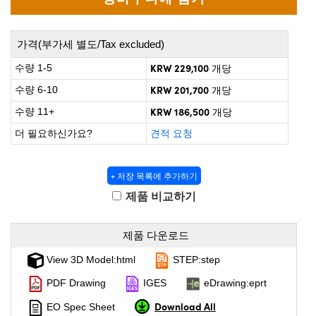
 Direct Microscopes
® Optical Components
s
ion Labs™
가격(부가세 별도/Tax excluded)
scopy
KRW 229,100
수량 1-5
개당
KRW 201,700
수량 6-10
개당
ics
KRW 186,500
수량 11+
개당
더 필요하신가요?
견적 요청
n Gratings™
+ 저장 목록에 추가하기
AX
제품 비교하기
tical Components
제품 다운로드
View 3D Model:html
STEP:step
PDF Drawing
IGES
eDrawing:eprt
Innovations (UFI)
Download All
EO Spec Sheet