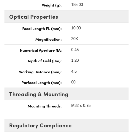
Weight (g):
185.00
Optical Properties
Focal Length FL (mm):
10.00
Magnification:
20X
Numerical Aperture NA:
0.45
Depth of Field (μm):
1.20
Working Distance (mm):
4.5
Parfocal Length (mm):
60
Threading & Mounting
Mounting Threads:
M32 x 0.75
Regulatory Compliance