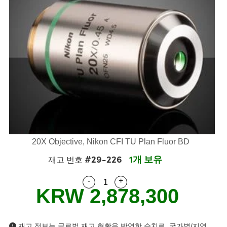
semblies
splitters
s
 Objectives
as
nt Tools
echnologies
llumination
실 또는 제품생산
Test Targets
d Testing and Detection
ns Accessories
tical Components
roscopy
mechanics
명
ameras
tical Components
ty
MR
Testing and Detection
d Lab and Production
ptics
nd Isolators
e Systems
 Cameras
g and Detection
rial Processing
 Lab and Production
cs
rization
 Filters
cessories and Optomechanics
실 또는 제품생산
oherence Tomography
ner
cs
ms
oom Lenses
d Interface Cameras
Optics
학 신제품
y Targets
ystems
eam Sputtering) Coated Optics
nd Stage Micrometers
ras
ng Development Systems
20X Objective, Nikon CFI TU Plan Fluor BD
#29-226
1개 보유
재고 번호
e Optical Elements (DOE)
y Mechanics
hoto-Optical Company
-
+
Quantity Selector
Use the plus and minus buttons
s
KRW 2,878,300
es and Couplers
재고 정보는 글로벌 재고 현황을 반영한 수치로, 국가별/지역