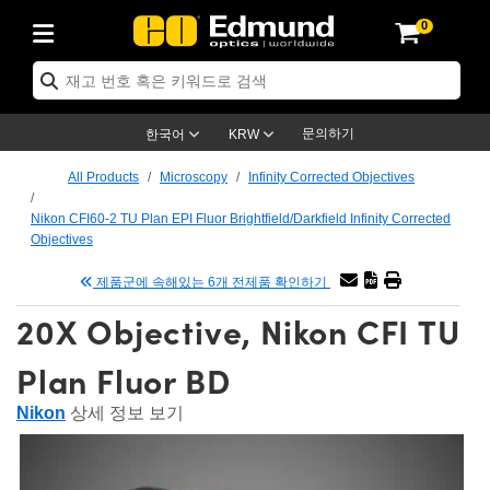
0
ptics
ser Optics
ptomechanics
icroscopy
asers
aging Lenses
ameras
라이트 & 조명
st Targets
ting & Detection
b & Production
op By Application
op By Brand
ew Products
earance Products
ertified Products
nses
ors
em
tics® Objectives
rces
l Length Lenses
ras
sion Lighting
 Test Targets
etrology
eaning
ng
C®
s
Laser Optics
d Optics
문의하기
한국어
KRW
rrors
es
age System
bjectives
surement and Electronics
c Lenses
hernet Cameras
명
Test Targets
sion Solutions
 Handling Tools
ing
on
학 신제품
 Optics
ed Optomechanics
All Products
Microscopy
Infinity Corrected Objectives
nd Diffusers
dows
Optical Mounts
bjectives
cs
s (S-Mount Lenses)
FLIR Cameras
py Lighting
lysis & Stage Micrometers
surement and Electronics
ols
ameras
®
mechanics
 Optomechanics
 Lasers
Nikon CFI60-2 TU Plan EPI Fluor Brightfield/Darkfield Infinity Corrected
Objectives
ters
rs
System
ctives
plifiers
iable Magnification Lenses
ion Cameras
rces
ay Level Test Targets
hesives
opy
scopy
Lasers
d Microscopy
제품군에 속해있는 6개 전제품 확인하기
on Optics
Optics
ables and Breadboards
ctives
ty
e Objectives
meras
on Accessories
ets
ckened Products
onal Imaging
ng Lenses
 Microscopy
d Imaging Lenses
20X Objective, Nikon CFI TU
ers
m Expanders
 Stages
orrected Objectives
hanics
ses
ng Cameras
nation
ings
rs
 재질
 Imaging
ras
 Imaging Lenses
d Cameras
Plan Fluor BD
cal Assemblies
ages and Slides
jugate Objectives
ssories
d Lenses
ion Labs Cameras™
opy
and Accessories
cal Imaging
nation
 Cameras
 Illumination
Nikon
상세 정보 보기
n Gratings
m Shaping
 Apertures
 Objectives
duction
oduction and Advanced
as
ig and Roughness Standards
on Microscopy
g and Detection
Illumination
 Test Targets
hy