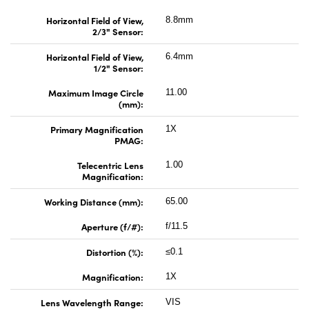
Horizontal Field of View,
8.8mm
2/3" Sensor:
Horizontal Field of View,
6.4mm
1/2" Sensor:
Maximum Image Circle
11.00
(mm):
Primary Magnification
1X
PMAG:
Telecentric Lens
1.00
Magnification:
Working Distance (mm):
65.00
Aperture (f/#):
f/11.5
Distortion (%):
≤0.1
Magnification:
1X
Lens Wavelength Range:
VIS