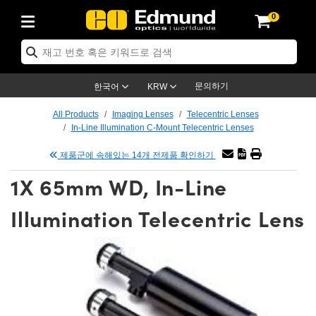
0
ptics
ser Optics
ptomechanics
icroscopy
asers
aging Lenses
ameras
라이트 & 조명
st Targets
ting & Detection
b & Production
op By Application
op By Brand
ew Products
earance Products
ertified Products
nses
ors
em
tics® Objectives
rces
l Length Lenses
ras
sion Lighting
 Test Targets
etrology
eaning
ng
C®
s
Laser Optics
d Optics
문의하기
한국어
KRW
rrors
es
age System
bjectives
surement and Electronics
c Lenses
hernet Cameras
명
Test Targets
sion Solutions
 Handling Tools
ing
on
학 신제품
 Optics
ed Optomechanics
All Products
Imaging Lenses
Telecentric Lenses
In-Line Illumination C-Mount Telecentric Lenses
nd Diffusers
dows
Optical Mounts
bjectives
cs
s (S-Mount Lenses)
FLIR Cameras
py Lighting
lysis & Stage Micrometers
surement and Electronics
ols
ameras
®
mechanics
 Optomechanics
 Lasers
제품군에 속해있는 14개 전제품 확인하기
ters
rs
System
ctives
plifiers
iable Magnification Lenses
ion Cameras
rces
ay Level Test Targets
hesives
opy
scopy
Lasers
d Microscopy
1X 65mm WD, In-Line
on Optics
Optics
ables and Breadboards
ctives
ty
e Objectives
meras
on Accessories
ets
ckened Products
onal Imaging
ng Lenses
 Microscopy
d Imaging Lenses
Illumination Telecentric Lens
ers
m Expanders
 Stages
orrected Objectives
hanics
ses
ng Cameras
nation
ings
rs
 재질
 Imaging
ras
 Imaging Lenses
d Cameras
cal Assemblies
ages and Slides
jugate Objectives
ssories
d Lenses
ion Labs Cameras™
opy
and Accessories
cal Imaging
nation
 Cameras
 Illumination
n Gratings
m Shaping
 Apertures
 Objectives
duction
oduction and Advanced
as
ig and Roughness Standards
on Microscopy
g and Detection
Illumination
 Test Targets
hy