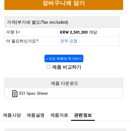
 Direct Microscopes
® Optical Components
s
ion Labs™
가격(부가세 별도/Tax excluded)
scopy
KRW 2,501,300
수량 1+
개당
ics
더 필요하신가요?
견적 요청
+ 저장 목록에 추가하기
n Gratings™
제품 비교하기
AX
제품 다운로드
tical Components
EO Spec Sheet
제품사양
제품설명
제품자료
관련정보
Innovations (UFI)