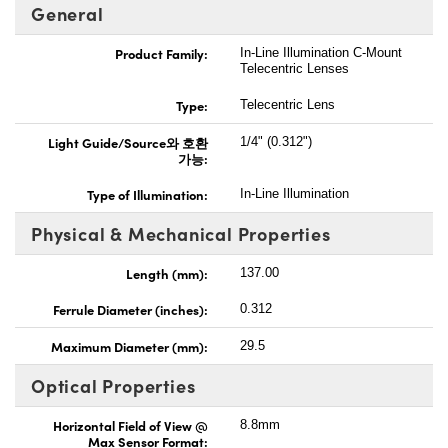
General
Product Family:
In-Line Illumination C-Mount
Telecentric Lenses
Type:
Telecentric Lens
Light Guide/Source와 호환
1/4" (0.312")
가능:
Type of Illumination:
In-Line Illumination
Physical & Mechanical Properties
Length (mm):
137.00
Ferrule Diameter (inches):
0.312
Maximum Diameter (mm):
29.5
Optical Properties
Horizontal Field of View @
8.8mm
Max Sensor Format: