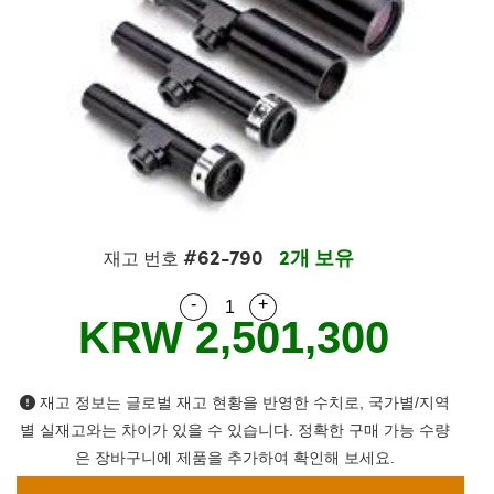
semblies
splitters
s
 Objectives
as
nt Tools
echnologies
llumination
실 또는 제품생산
Test Targets
d Testing and Detection
ns Accessories
tical Components
roscopy
mechanics
명
ameras
tical Components
ty
MR
Testing and Detection
d Lab and Production
ptics
nd Isolators
e Systems
 Cameras
g and Detection
rial Processing
 Lab and Production
cs
rization
 Filters
cessories and Optomechanics
실 또는 제품생산
oherence Tomography
ner
cs
ms
oom Lenses
d Interface Cameras
#62-790
2개 보유
Optics
학 신제품
y Targets
ystems
재고 번호
-
+
Quantity Selector
Use the plus and minus buttons
eam Sputtering) Coated Optics
nd Stage Micrometers
ras
ng Development Systems
KRW 2,501,300
e Optical Elements (DOE)
y Mechanics
hoto-Optical Company
재고 정보는 글로벌 재고 현황을 반영한 수치로, 국가별/지역
s
별 실재고와는 차이가 있을 수 있습니다. 정확한 구매 가능 수량
es and Couplers
은 장바구니에 제품을 추가하여 확인해 보세요.