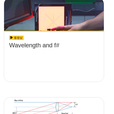
동영상
Wavelength and f#