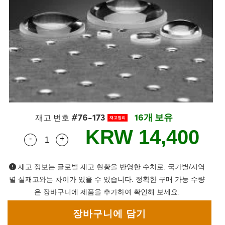
semblies
splitters
s
 Objectives
as
nt Tools
echnologies
llumination
실 또는 제품생산
Test Targets
d Testing and Detection
ns Accessories
tical Components
roscopy
mechanics
명
ameras
tical Components
ty
MR
Testing and Detection
d Lab and Production
ptics
nd Isolators
e Systems
 Cameras
g and Detection
rial Processing
 Lab and Production
cs
rization
 Filters
cessories and Optomechanics
실 또는 제품생산
oherence Tomography
ner
cs
ms
oom Lenses
d Interface Cameras
#76-173
16개 보유
Optics
학 신제품
y Targets
ystems
재고 번호
재고정리
KRW 14,400
-
+
Quantity Selector
Use the plus and minus buttons to adjust the q
eam Sputtering) Coated Optics
nd Stage Micrometers
ras
ng Development Systems
e Optical Elements (DOE)
y Mechanics
hoto-Optical Company
재고 정보는 글로벌 재고 현황을 반영한 수치로, 국가별/지역
별 실재고와는 차이가 있을 수 있습니다. 정확한 구매 가능 수량
s
은 장바구니에 제품을 추가하여 확인해 보세요.
es and Couplers