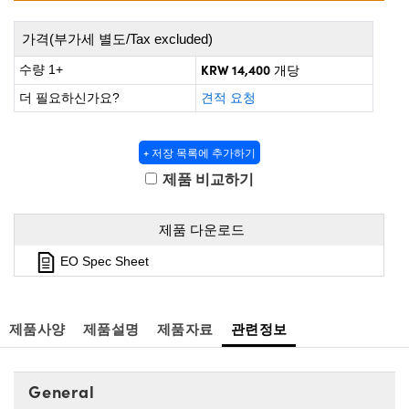
 Direct Microscopes
® Optical Components
가격(부가세 별도/Tax excluded)
s
ion Labs™
KRW 14,400
수량 1+
개당
scopy
더 필요하신가요?
견적 요청
ics
+ 저장 목록에 추가하기
제품 비교하기
n Gratings™
제품 다운로드
AX
EO Spec Sheet
tical Components
제품사양
제품설명
제품자료
관련정보
Innovations (UFI)
General