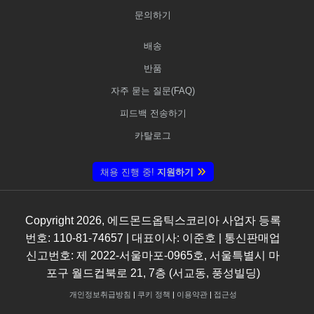
문의하기
배송
반품
자주 묻는 질문(FAQ)
피드백 전송하기
카탈로그
채용 진행 중!
지원하기
Copyright
2026
, 에드몬드옵틱스코리아 사업자 등록
번호: 110-81-74657 | 대표이사: 이준호 | 통신판매업
신고번호: 제 2022-서울마포-0965호, 서울특별시 마
포구 월드컵북로 21, 7층 (서교동, 풍성빌딩)
개인정보취급방침
|
쿠키 정책
|
이용약관
|
접근성