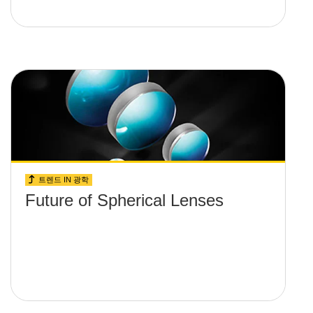
트렌드 IN 광학
Future of Spherical Lenses