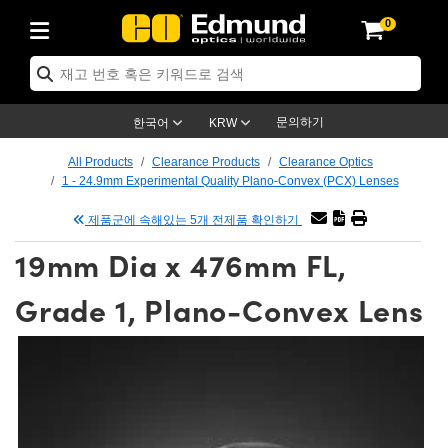
0
ptics
ser Optics
ptomechanics
icroscopy
asers
aging Lenses
ameras
라이트 & 조명
st Targets
ting & Detection
b & Production
op By Application
op By Brand
ew Products
earance Products
ertified Products
nses
ors
em
tics® Objectives
rces
l Length Lenses
ras
sion Lighting
 Test Targets
etrology
eaning
ng
C®
s
Laser Optics
d Optics
문의하기
한국어
KRW
rrors
es
age System
bjectives
surement and Electronics
c Lenses
hernet Cameras
명
Test Targets
sion Solutions
 Handling Tools
ing
on
학 신제품
 Optics
ed Optomechanics
All Products
Clearance Products
Clearance Optics
1 - 24.9mm Experimental Quality Plano-Convex (PCX) Lenses
nd Diffusers
dows
Optical Mounts
bjectives
cs
s (S-Mount Lenses)
FLIR Cameras
py Lighting
lysis & Stage Micrometers
surement and Electronics
ols
ameras
®
mechanics
 Optomechanics
 Lasers
제품군에 속해있는 5개 전제품 확인하기
ters
rs
System
ctives
plifiers
iable Magnification Lenses
ion Cameras
rces
ay Level Test Targets
hesives
opy
scopy
Lasers
d Microscopy
19mm Dia x 476mm FL,
on Optics
Optics
ables and Breadboards
ctives
ty
e Objectives
meras
on Accessories
ets
ckened Products
onal Imaging
ng Lenses
 Microscopy
d Imaging Lenses
Grade 1, Plano-Convex Lens
ers
m Expanders
 Stages
orrected Objectives
hanics
ses
ng Cameras
nation
ings
rs
 재질
 Imaging
ras
 Imaging Lenses
d Cameras
cal Assemblies
ages and Slides
jugate Objectives
ssories
d Lenses
ion Labs Cameras™
opy
and Accessories
cal Imaging
nation
 Cameras
 Illumination
n Gratings
m Shaping
 Apertures
 Objectives
duction
oduction and Advanced
as
ig and Roughness Standards
on Microscopy
g and Detection
Illumination
 Test Targets
hy