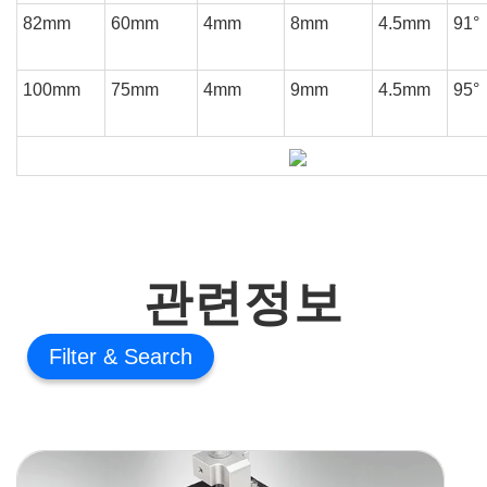
82mm
60mm
4mm
8mm
4.5mm
91°
100mm
75mm
4mm
9mm
4.5mm
95°
관련정보
Filter