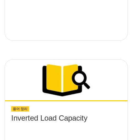
용어 정리
Inverted Load Capacity