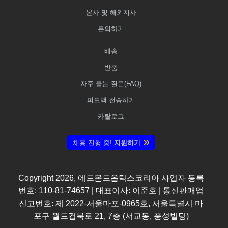
본사 및 해외지사
문의하기
배송
반품
자주 묻는 질문(FAQ)
피드백 전송하기
카탈로그
채용 진행 중!
지원하기
Copyright
2026
, 에드몬드옵틱스코리아 사업자 등록
번호: 110-81-74657 | 대표이사: 이준호 | 통신판매업
신고번호: 제 2022-서울마포-0965호, 서울특별시 마
포구 월드컵북로 21, 7층 (서교동, 풍성빌딩)