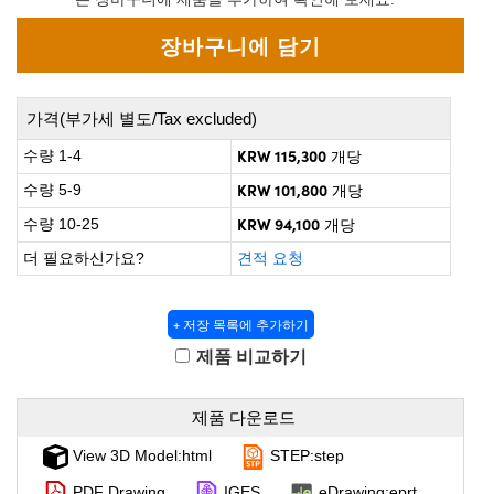
irect Microscopes
Optical Components
 Labs™
opy
가격(부가세 별도/Tax excluded)
s
KRW 115,300
수량 1-4
개당
KRW 101,800
수량 5-9
개당
KRW 94,100
수량 10-25
개당
Gratings™
더 필요하신가요?
견적 요청
+ 저장 목록에 추가하기
cal Components
제품 비교하기
제품 다운로드
ovations (UFI)
View 3D Model:html
STEP:step
PDF Drawing
IGES
eDrawing:eprt