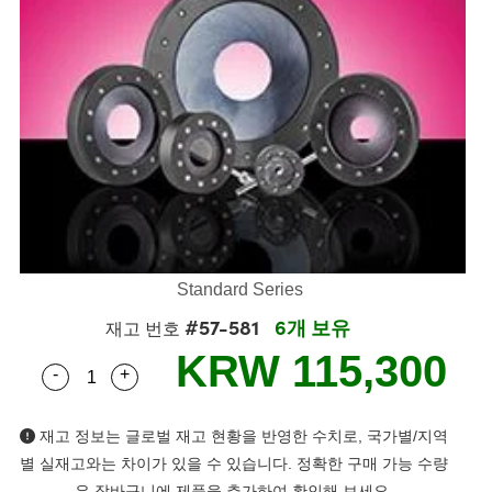
mblies
litters
bjectives
 Accessories
 Tools
hnologies
umination
 또는 제품생산
st Targets
esting and Detection
cal Components
scopy
chanics
eras
al Components
sting and Detection
Lab and Production
cs
Isolators
Systems
ameras
and Detection
al Processing
b and Production
ation
ilters
ssories and Optomechanics
 또는 제품생산
erence Tomography
r
m Lenses
nterface Cameras
ics
신제품
argets
tems
Standard Series
m Sputtering) Coated Optics
 Stage Micrometers
s
 Development Systems
#57-581
6개 보유
재고 번호
ptical Elements (DOE)
Mechanics
to-Optical Company
KRW 115,300
-
+
Quantity Selector
Use the plus and minus buttons to adjust the qua
재고 정보는 글로벌 재고 현황을 반영한 수치로, 국가별/지역
 and Couplers
별 실재고와는 차이가 있을 수 있습니다. 정확한 구매 가능 수량
은 장바구니에 제품을 추가하여 확인해 보세요.