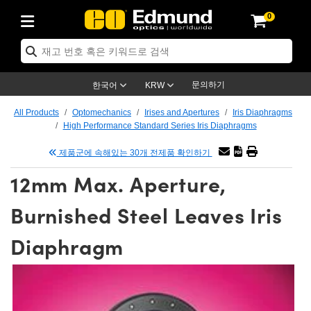
0
ics
r Optics
omechanics
roscopy
ers
ing Lenses
meras
이트 & 조명
 Targets
ng & Detection
& Production
 By Application
p By Brand
 Products
rance Products
tified Products
es
s
cs® Objectives
s
Length Lenses
s
on Lighting
st Targets
ology
ning
ser Optics
ptics
문의하기
한국어
KRW
ors
 System
ectives
ement and Electronics
enses
rnet Cameras
st Targets
on Solutions
andling Tools
g
신제품
tics
Optomechanics
All Products
Optomechanics
Irises and Apertures
Iris Diaphragms
High Performance Standard Series Iris Diaphragms
 Diffusers
ws
tical Mounts
ectives
S-Mount Lenses)
R Cameras
 Lighting
is & Stage Micrometers
ement and Electronics
s
eras
chanics
ptomechanics
asers
제품군에 속해있는 30개 전제품 확인하기
s
stem
ives
fiers
ble Magnification Lenses
n Cameras
s
Level Test Targets
sives
y
opy
sers
Microscopy
12mm Max. Aperture,
Optics
ics
es and Breadboards
ives
bjectives
ras
Accessories
ened Products
al Imaging
 Lenses
icroscopy
Imaging Lenses
Burnished Steel Leaves Iris
s
Expanders
ages
ected Objectives
nics
s
 Cameras
tion
gs
질
aging
s
aging Lenses
Cameras
Diaphragm
l Assemblies
s and Slides
gate Objectives
ories
Lenses
n Labs Cameras™
y
 Accessories
l Imaging
tion
ameras
llumination
ratings
Shaping
ertures
jectives
tion
uction and Advanced Photography
 and Roughness Standards
 Microscopy
and Detection
lumination
est Targets