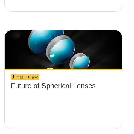
트렌드 IN 광학
Future of Spherical Lenses