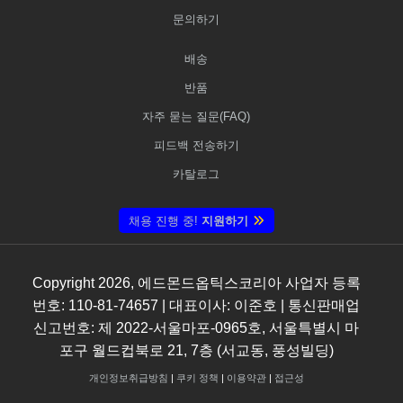
문의하기
배송
반품
자주 묻는 질문(FAQ)
피드백 전송하기
카탈로그
채용 진행 중!
지원하기
Copyright
2026
, 에드몬드옵틱스코리아 사업자 등록
번호: 110-81-74657 | 대표이사: 이준호 | 통신판매업
신고번호: 제 2022-서울마포-0965호, 서울특별시 마
포구 월드컵북로 21, 7층 (서교동, 풍성빌딩)
개인정보취급방침
|
쿠키 정책
|
이용약관
|
접근성