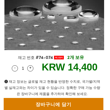
semblies
splitters
s
 Objectives
as
nt Tools
echnologies
llumination
실 또는 제품생산
Test Targets
d Testing and Detection
ns Accessories
tical Components
roscopy
mechanics
명
ameras
tical Components
ty
MR
Testing and Detection
d Lab and Production
ptics
nd Isolators
e Systems
 Cameras
g and Detection
rial Processing
 Lab and Production
cs
rization
 Filters
cessories and Optomechanics
실 또는 제품생산
oherence Tomography
ner
cs
ms
oom Lenses
d Interface Cameras
#74-074
2개 보유
Optics
학 신제품
y Targets
ystems
재고 번호
재고정리
KRW 14,400
-
+
Quantity Selector
Use the plus and minus buttons to adjust the q
eam Sputtering) Coated Optics
nd Stage Micrometers
ras
ng Development Systems
e Optical Elements (DOE)
y Mechanics
hoto-Optical Company
재고 정보는 글로벌 재고 현황을 반영한 수치로, 국가별/지역
별 실재고와는 차이가 있을 수 있습니다. 정확한 구매 가능 수량
s
은 장바구니에 제품을 추가하여 확인해 보세요.
es and Couplers