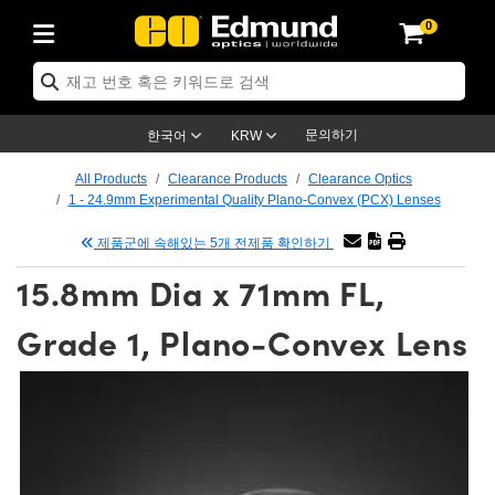
0
ptics
ser Optics
ptomechanics
icroscopy
asers
aging Lenses
ameras
라이트 & 조명
st Targets
ting & Detection
b & Production
op By Application
op By Brand
ew Products
earance Products
ertified Products
nses
ors
em
tics® Objectives
rces
l Length Lenses
ras
sion Lighting
 Test Targets
etrology
eaning
ng
C®
s
Laser Optics
d Optics
문의하기
한국어
KRW
rrors
es
age System
bjectives
surement and Electronics
c Lenses
hernet Cameras
명
Test Targets
sion Solutions
 Handling Tools
ing
on
학 신제품
 Optics
ed Optomechanics
All Products
Clearance Products
Clearance Optics
1 - 24.9mm Experimental Quality Plano-Convex (PCX) Lenses
nd Diffusers
dows
Optical Mounts
bjectives
cs
s (S-Mount Lenses)
FLIR Cameras
py Lighting
lysis & Stage Micrometers
surement and Electronics
ols
ameras
®
mechanics
 Optomechanics
 Lasers
제품군에 속해있는 5개 전제품 확인하기
ters
rs
System
ctives
plifiers
iable Magnification Lenses
ion Cameras
rces
ay Level Test Targets
hesives
opy
scopy
Lasers
d Microscopy
15.8mm Dia x 71mm FL,
on Optics
Optics
ables and Breadboards
ctives
ty
e Objectives
meras
on Accessories
ets
ckened Products
onal Imaging
ng Lenses
 Microscopy
d Imaging Lenses
Grade 1, Plano-Convex Lens
ers
m Expanders
 Stages
orrected Objectives
hanics
ses
ng Cameras
nation
ings
rs
 재질
 Imaging
ras
 Imaging Lenses
d Cameras
cal Assemblies
ages and Slides
jugate Objectives
ssories
d Lenses
ion Labs Cameras™
opy
and Accessories
cal Imaging
nation
 Cameras
 Illumination
n Gratings
m Shaping
 Apertures
 Objectives
duction
oduction and Advanced
as
ig and Roughness Standards
on Microscopy
g and Detection
Illumination
 Test Targets
hy