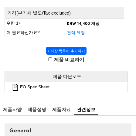
 Direct Microscopes
® Optical Components
가격(부가세 별도/Tax excluded)
s
ion Labs™
KRW 14,400
수량 1+
개당
scopy
더 필요하신가요?
견적 요청
ics
+ 저장 목록에 추가하기
제품 비교하기
n Gratings™
제품 다운로드
AX
EO Spec Sheet
tical Components
제품사양
제품설명
제품자료
관련정보
Innovations (UFI)
General