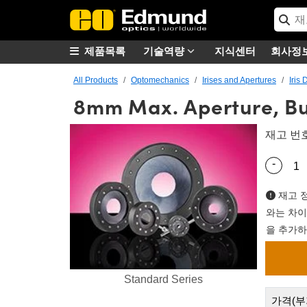
제품목록
기술역량
지식센터
회사정
All Products
Optomechanics
Irises and Apertures
Iris
8mm Max. Aperture, Bu
재고 번
-
Quantity
재고 정
와는 차이
을 추가하
Standard Series
가격(부