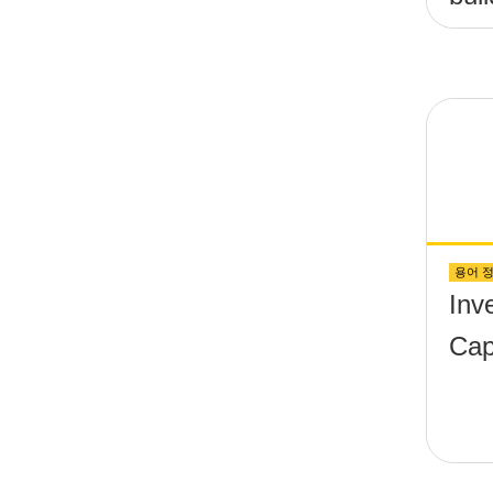
(&t
&th
wit
scr
up 
sur
용어 
Inv
Cap