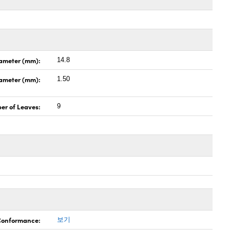
ameter (mm):
14.8
iameter (mm):
1.50
er of Leaves:
9
 Conformance:
보기