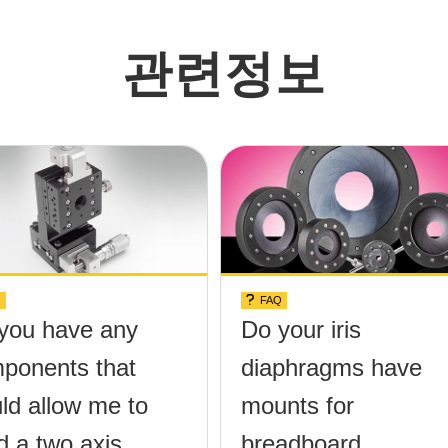
관련정보
Q
FAQ
you have any
Do your iris
ponents that
diaphragms have
ld allow me to
mounts for
d a two axis tilt
breadboard