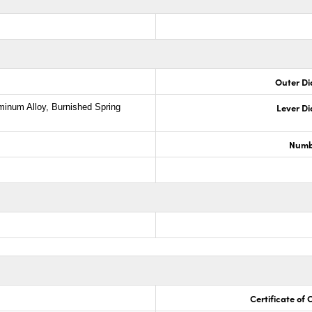
Outer Di
Lever D
minum Alloy, Burnished Spring
Numb
Certificate of