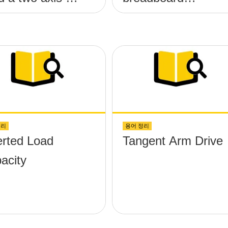
heta;-x,
applications?
eta;-y) platform
hout any
ews protruding
above the
face?
정리
용어 정리
erted Load
Tangent Arm Drive
acity