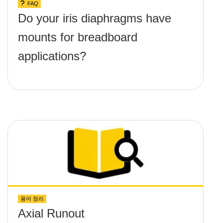
FAQ
Do your iris diaphragms have
mounts for breadboard
applications?
용어 정리
Axial Runout