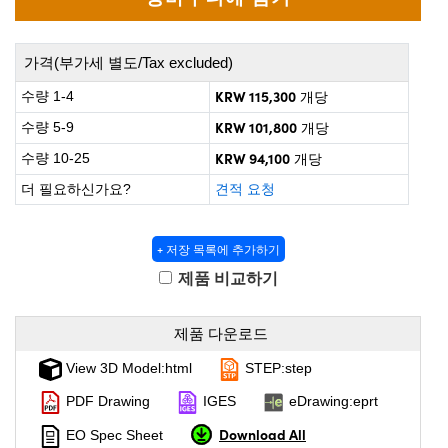
irect Microscopes
Optical Components
 Labs™
가격(부가세 별도/Tax excluded)
opy
KRW 115,300
수량 1-4
개당
KRW 101,800
수량 5-9
개당
s
KRW 94,100
수량 10-25
개당
더 필요하신가요?
견적 요청
Gratings™
+ 저장 목록에 추가하기
제품 비교하기
cal Components
제품 다운로드
View 3D Model:html
STEP:step
PDF Drawing
IGES
eDrawing:eprt
ovations (UFI)
Download All
EO Spec Sheet