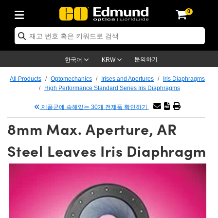
0
ics
r Optics
omechanics
roscopy
ers
ing Lenses
meras
이트 & 조명
 Targets
ng & Detection
& Production
 By Application
p By Brand
 Products
rance Products
tified Products
es
s
cs® Objectives
s
Length Lenses
s
on Lighting
st Targets
ology
ning
ser Optics
ptics
문의하기
한국어
KRW
ors
 System
ectives
ement and Electronics
enses
rnet Cameras
st Targets
on Solutions
andling Tools
g
신제품
tics
Optomechanics
All Products
Optomechanics
Irises and Apertures
Iris Diaphragms
High Performance Standard Series Iris Diaphragms
 Diffusers
ws
tical Mounts
ectives
S-Mount Lenses)
R Cameras
 Lighting
is & Stage Micrometers
ement and Electronics
s
eras
chanics
ptomechanics
asers
제품군에 속해있는 30개 전제품 확인하기
s
stem
ives
fiers
ble Magnification Lenses
n Cameras
s
Level Test Targets
sives
y
opy
sers
Microscopy
8mm Max. Aperture, AR
Optics
ics
es and Breadboards
ives
bjectives
ras
Accessories
ened Products
al Imaging
 Lenses
icroscopy
Imaging Lenses
Steel Leaves Iris Diaphragm
s
Expanders
ages
ected Objectives
nics
s
 Cameras
tion
gs
질
aging
s
aging Lenses
Cameras
l Assemblies
s and Slides
gate Objectives
ories
Lenses
n Labs Cameras™
y
 Accessories
l Imaging
tion
ameras
llumination
ratings
Shaping
ertures
jectives
tion
uction and Advanced Photography
 and Roughness Standards
 Microscopy
and Detection
lumination
est Targets