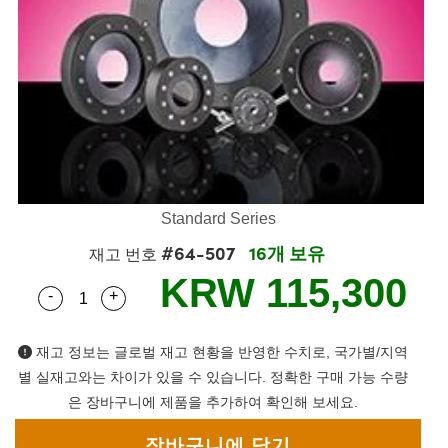
mblies
litters
bjectives
 Accessories
 Tools
hnologies
umination
 또는 제품생산
st Targets
esting and Detection
cal Components
scopy
chanics
eras
al Components
sting and Detection
Lab and Production
cs
Isolators
Systems
ameras
and Detection
al Processing
b and Production
ation
ilters
ssories and Optomechanics
 또는 제품생산
erence Tomography
r
m Lenses
nterface Cameras
Standard Series
ics
신제품
argets
tems
#64-507
16개 보유
재고 번호
m Sputtering) Coated Optics
 Stage Micrometers
s
 Development Systems
KRW 115,300
-
+
Quantity Selector
Use the plus and minus buttons to adjust the qua
ptical Elements (DOE)
Mechanics
to-Optical Company
재고 정보는 글로벌 재고 현황을 반영한 수치로, 국가별/지역
별 실재고와는 차이가 있을 수 있습니다. 정확한 구매 가능 수량
은 장바구니에 제품을 추가하여 확인해 보세요.
 and Couplers