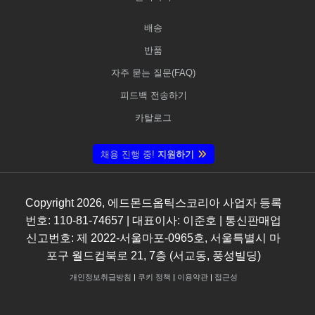
배송
반품
자주 묻는 질문(FAQ)
피드백 전송하기
카탈로그
채용 진행 중!
지원하기
Copyright
2026
, 에드몬드옵틱스코리아 사업자 등록
번호: 110-81-74657 | 대표이사: 이준호 | 통신판매업
신고번호: 제 2022-서울마포-0965호, 서울특별시 마
포구 월드컵북로 21, 7층 (서교동, 풍성빌딩)
개인정보취급방침
|
쿠키 정책
|
이용약관
|
접근성