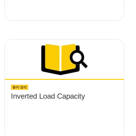
용어 정리
Inverted Load Capacity