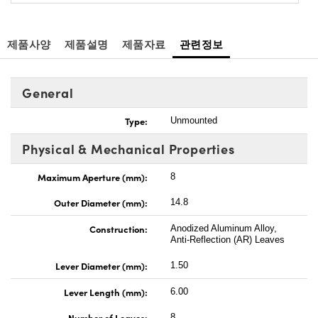
제품사양
제품설명
제품자료
관련정보
General
Type:
Unmounted
Physical & Mechanical Properties
Maximum Aperture (mm):
8
Outer Diameter (mm):
14.8
Construction:
Anodized Aluminum Alloy,
Anti-Reflection (AR) Leaves
Lever Diameter (mm):
1.50
Lever Length (mm):
6.00
Number of Leaves:
8