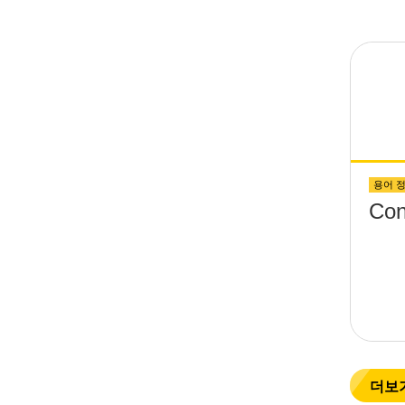
&th
wit
scr
up 
sur
용어 
Con
더보