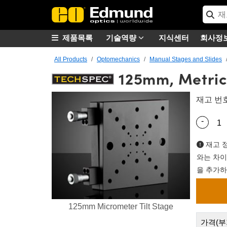
제품목록
기술역량
지식센터
회사정
All Products
Optomechanics
Manual Stages and Slides
125mm, Metric
재고 번
-
Quantity
재고 정
와는 차이
을 추가하
125mm Micrometer Tilt Stage
가격(부