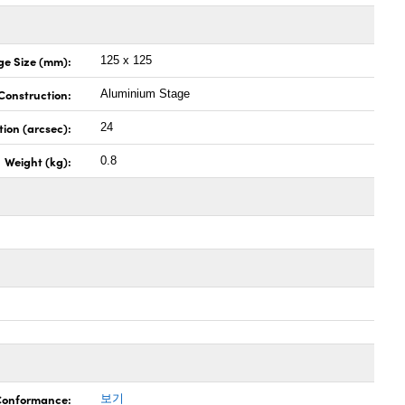
ge Size (mm):
125 x 125
Construction:
Aluminium Stage
tion (arcsec):
24
Weight (kg):
0.8
 Conformance:
보기