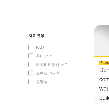
자료 유형
FAQ
용어 정리
FA
어플리케이션 노트
Do 
트렌드 in 광학
com
동영상
wou
buil
(&t