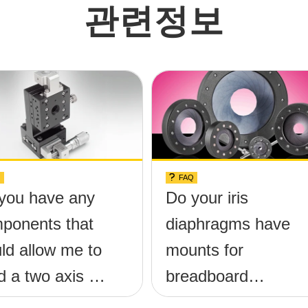
관련정보
Q
FAQ
you have any
Do your iris
ponents that
diaphragms have
ld allow me to
mounts for
d a two axis tilt
breadboard
heta;-x,
applications?