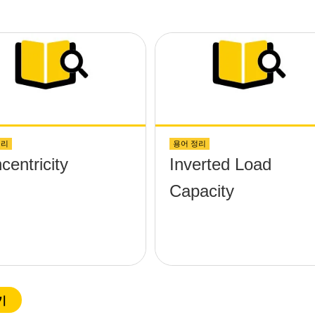
eta;-y) platform
hout any
ews protruding
above the
face?
정리
용어 정리
centricity
Inverted Load
Capacity
기