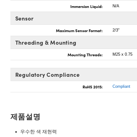
Immersion Liquid:
N/A
Sensor
Maximum Sensor Format:
2/3"
Threading & Mounting
Mounting Threads:
M25 x 0.75
Regulatory Compliance
RoHS 2015:
Compliant
제품설명
우수한 색 재현력