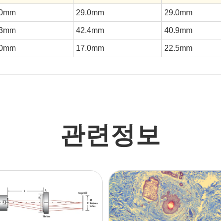
.0mm
29.0mm
29.0mm
.3mm
42.4mm
40.9mm
.0mm
17.0mm
22.5mm
관련정보