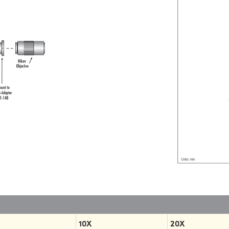
10X
20X