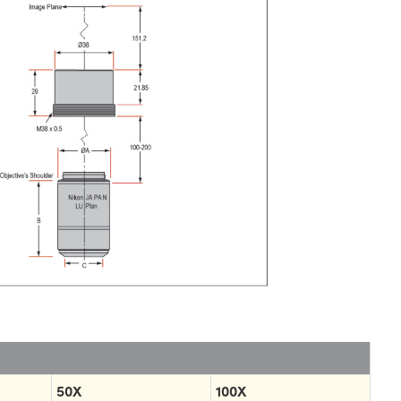
50X
100X