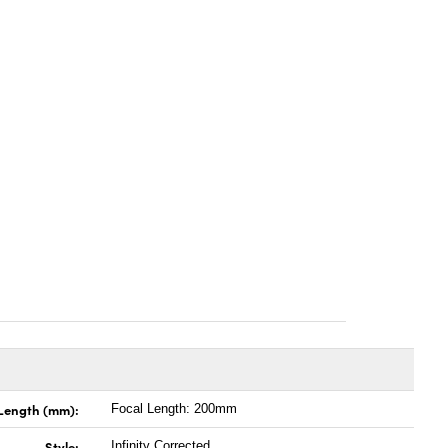
 Length (mm):
Focal Length: 200mm
Style:
Infinity Corrected