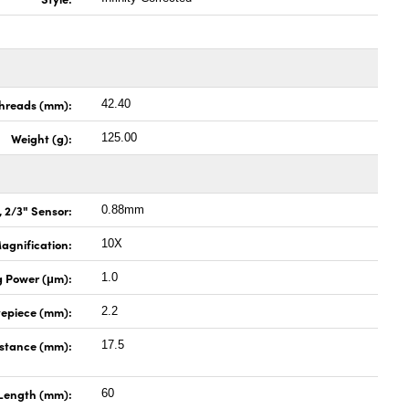
Threads (mm):
42.40
Weight (g):
125.00
, 2/3" Sensor:
0.88mm
agnification:
10X
g Power (μm):
1.0
Eyepiece (mm):
2.2
istance (mm):
17.5
 Length (mm):
60