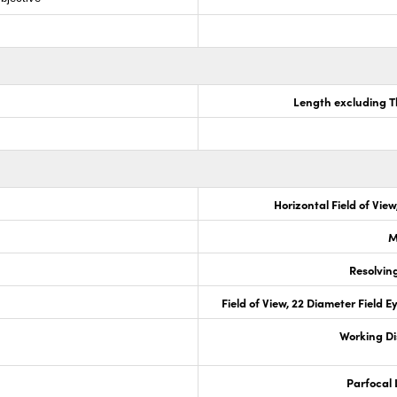
Length excluding 
Horizontal Field of View
M
Resolvin
Field of View, 22 Diameter Field 
Working D
Parfocal