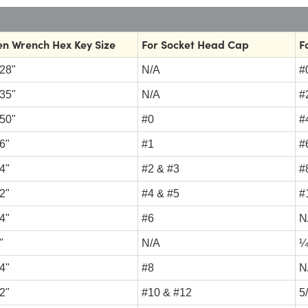
en Wrench Hex Key Size
For Socket Head Cap
F
28"
N/A
#
35"
N/A
#
50"
#0
#
6"
#1
#
4"
#2 & #3
#
2"
#4 & #5
#
4"
#6
N
"
N/A
¼
4"
#8
N
2"
#10 & #12
5