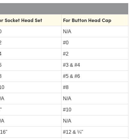
or Socket Head Set
For Button Head Cap
0
N/A
2
#0
4
#2
6
#3 & #4
8
#5 & #6
10
#8
/A
N/A
"
#10
/A
N/A
/16"
#12 & ¼"