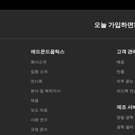
오늘 가입하면
에드몬드옵틱스
고객 관
회사소개
배송
임원 소개
반품
전시회
자주 묻는 
본사 및 해외지사
피드백 전
채용
제조 서
보도 자료
정밀 광학
사례 연구
광학 필터
규정 준수