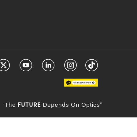
FUTURE
The
Depends On Optics
®