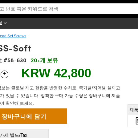
보
ead Set Screws
SS-Soft
#58-630
20+개 보유
호
KRW 42,800
+
 Selector
Use the plus and minus buttons to adjust the quantity.
보는 글로벌 재고 현황을 반영한 수치로, 국가별/지역별 실재고
가 있을 수 있습니다. 정확한 구매 가능 수량은 장바구니에 제품
여 확인해 보세요.
제품
가세 별도/Tax