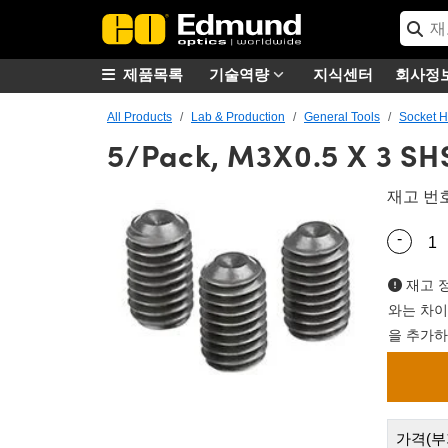
제품목록
기술역량
지식센터
회사정
All Products
Lab & Production
General Tools
Socket H
5/Pack, M3X0.5 X 3 SH
재고 번
-
Quantity
재고 정
와는 차이
을 추가하
가격(부