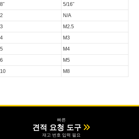
/8"
5/16"
2
N/A
3
M2.5
4
M3
5
M4
6
M5
10
M8
빠른
견적 요청 도구
재고 번호 입력 필요