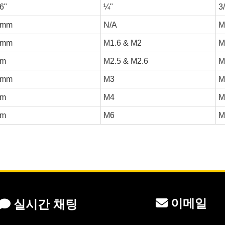
6"
¼"
3
9mm
N/A
M
5mm
M1.6 & M2
M
m
M2.5 & M2.6
M
5mm
M3
M
m
M4
M
m
M6
M
이메일
실시간 채팅