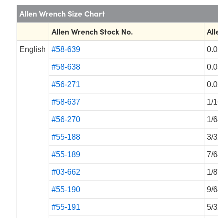
Allen Wrench Size Chart
Allen Wrench Stock No.
All
English
#58-639
0.0
#58-638
0.0
#56-271
0.0
#58-637
1/1
#56-270
1/6
#55-188
3/3
#55-189
7/6
#03-662
1/8
#55-190
9/6
#55-191
5/3