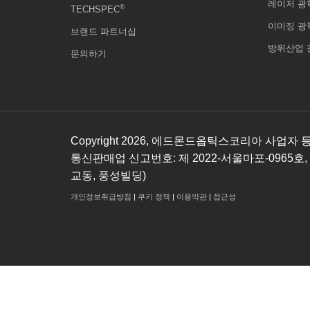
레이저 광
®
TECHSPEC
이미징 광
브랜드 파트너십
방위산업 
문의하기
Copyright
2026
, 에드몬드옵틱스코리아 사업자 등록번호
통신판매업 신고번호: 제 2022-서울마포-0965호,
교동, 풍성빌딩)
개인정보취급방침
|
쿠키 정책
|
이용약관
|
접근성