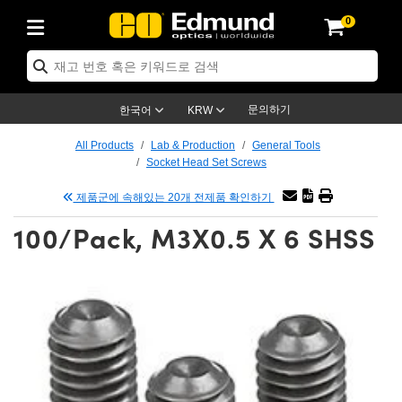
0
ptics
ser Optics
ptomechanics
icroscopy
asers
aging Lenses
ameras
라이트 & 조명
st Targets
ting & Detection
b & Production
op By Application
op By Brand
ew Products
earance Products
ertified Products
nses
ors
em
tics® Objectives
rces
l Length Lenses
ras
sion Lighting
 Test Targets
etrology
eaning
ng
C®
s
Laser Optics
d Optics
문의하기
한국어
KRW
rrors
es
age System
bjectives
surement and Electronics
c Lenses
hernet Cameras
명
Test Targets
sion Solutions
 Handling Tools
ing
on
학 신제품
 Optics
ed Optomechanics
All Products
Lab & Production
General Tools
Socket Head Set Screws
nd Diffusers
dows
Optical Mounts
bjectives
cs
s (S-Mount Lenses)
FLIR Cameras
py Lighting
lysis & Stage Micrometers
surement and Electronics
ols
ameras
®
mechanics
 Optomechanics
 Lasers
제품군에 속해있는 20개 전제품 확인하기
ters
rs
System
ctives
plifiers
iable Magnification Lenses
ion Cameras
rces
ay Level Test Targets
hesives
opy
scopy
Lasers
d Microscopy
100/Pack, M3X0.5 X 6 SHSS
on Optics
Optics
ables and Breadboards
ctives
ty
e Objectives
meras
on Accessories
ets
ckened Products
onal Imaging
ng Lenses
 Microscopy
d Imaging Lenses
ers
m Expanders
 Stages
orrected Objectives
hanics
ses
ng Cameras
nation
ings
rs
 재질
 Imaging
ras
 Imaging Lenses
d Cameras
cal Assemblies
ages and Slides
jugate Objectives
ssories
d Lenses
ion Labs Cameras™
opy
and Accessories
cal Imaging
nation
 Cameras
 Illumination
n Gratings
m Shaping
 Apertures
 Objectives
duction
oduction and Advanced
as
ig and Roughness Standards
on Microscopy
g and Detection
Illumination
 Test Targets
hy