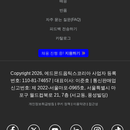
배송
반품
자주 묻는 질문(FAQ)
피드백 전송하기
카탈로그
채용 진행 중!
지원하기
Copyright
2026
, 에드몬드옵틱스코리아 사업자 등록
번호: 110-81-74657 | 대표이사: 이준호 | 통신판매업
신고번호: 제 2022-서울마포-0965호, 서울특별시 마
포구 월드컵북로 21, 7층 (서교동, 풍성빌딩)
개인정보취급방침
|
쿠키 정책
|
이용약관
|
접근성