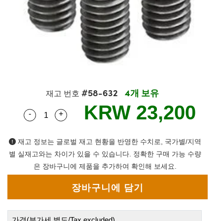
semblies
splitters
s
 Objectives
as
nt Tools
echnologies
llumination
실 또는 제품생산
Test Targets
d Testing and Detection
ns Accessories
tical Components
roscopy
mechanics
명
ameras
tical Components
ty
MR
Testing and Detection
d Lab and Production
ptics
nd Isolators
e Systems
 Cameras
g and Detection
rial Processing
 Lab and Production
cs
rization
 Filters
cessories and Optomechanics
실 또는 제품생산
oherence Tomography
ner
#58-632
4개 보유
재고 번호
cs
ms
oom Lenses
d Interface Cameras
KRW 23,200
-
+
Quantity Selector
Use the plus and minus buttons to adjust the q
Optics
학 신제품
y Targets
ystems
eam Sputtering) Coated Optics
nd Stage Micrometers
ras
ng Development Systems
재고 정보는 글로벌 재고 현황을 반영한 수치로, 국가별/지역
별 실재고와는 차이가 있을 수 있습니다. 정확한 구매 가능 수량
e Optical Elements (DOE)
y Mechanics
hoto-Optical Company
은 장바구니에 제품을 추가하여 확인해 보세요.
s
es and Couplers
가격(부가세 별도/Tax excluded)