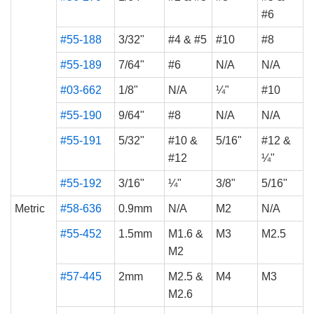
#6
#55-188
3/32"
#4 & #5
#10
#8
#55-189
7/64"
#6
N/A
N/A
#03-662
1/8"
N/A
¼"
#10
#55-190
9/64"
#8
N/A
N/A
#55-191
5/32"
#10 &
5/16"
#12 &
#12
¼"
#55-192
3/16"
¼"
3/8"
5/16"
Metric
#58-636
0.9mm
N/A
M2
N/A
#55-452
1.5mm
M1.6 &
M3
M2.5
M2
#57-445
2mm
M2.5 &
M4
M3
M2.6