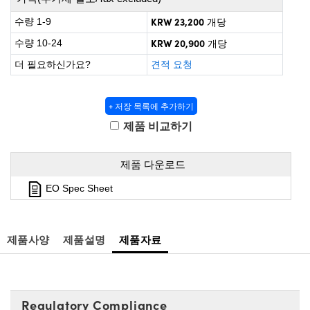
 Direct Microscopes
® Optical Components
KRW 23,200
수량 1-9
개당
s
ion Labs™
KRW 20,900
수량 10-24
개당
더 필요하신가요?
견적 요청
scopy
ics
+ 저장 목록에 추가하기
제품 비교하기
n Gratings™
제품 다운로드
AX
EO Spec Sheet
tical Components
제품사양
제품설명
제품자료
Innovations (UFI)
Regulatory Compliance