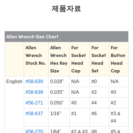
제품자료
Allen Wrench Size Chart
Allen
Allen
For
For
For
Wrench
Wrench
Socket
Socket
Button
Stock No.
Hex Key
Head
Head
Head
Size
Cap
Set
Cap
English
#58-639
0.028"
N/A
#0
N/A
#58-638
0.035"
N/A
#2
#0
#56-271
0.050"
#0
#4
#2
#58-637
1/16"
#1
#6
#3 &
#4
#56-270
1/64"
#2 & #3
#8
#5 &