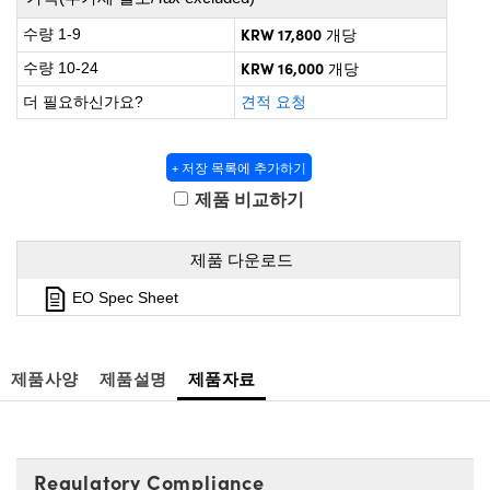
 Direct Microscopes
® Optical Components
KRW 17,800
수량 1-9
개당
s
ion Labs™
KRW 16,000
수량 10-24
개당
더 필요하신가요?
견적 요청
scopy
ics
+ 저장 목록에 추가하기
제품 비교하기
n Gratings™
제품 다운로드
AX
EO Spec Sheet
tical Components
제품사양
제품설명
제품자료
Innovations (UFI)
Regulatory Compliance