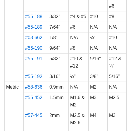
#6
#55-188
3/32"
#4 & #5
#10
#8
#55-189
7/64"
#6
N/A
N/A
#03-662
1/8"
N/A
¼"
#10
#55-190
9/64"
#8
N/A
N/A
#55-191
5/32"
#10 &
5/16"
#12 &
#12
¼"
#55-192
3/16"
¼"
3/8"
5/16"
Metric
#58-636
0.9mm
N/A
M2
N/A
#55-452
1.5mm
M1.6 &
M3
M2.5
M2
#57-445
2mm
M2.5 &
M4
M3
M2.6