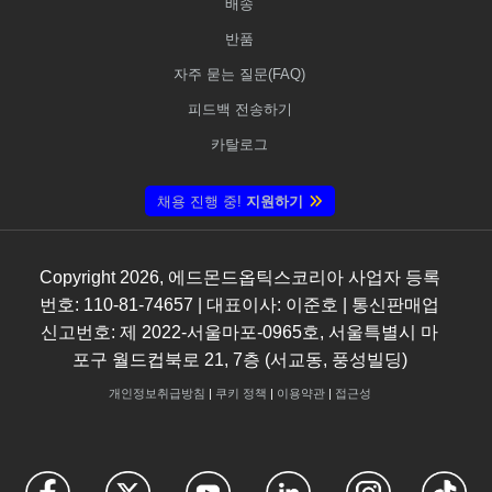
배송
반품
자주 묻는 질문(FAQ)
피드백 전송하기
카탈로그
채용 진행 중!
지원하기
Copyright
2026
, 에드몬드옵틱스코리아 사업자 등록
번호: 110-81-74657 | 대표이사: 이준호 | 통신판매업
신고번호: 제 2022-서울마포-0965호, 서울특별시 마
포구 월드컵북로 21, 7층 (서교동, 풍성빌딩)
개인정보취급방침
|
쿠키 정책
|
이용약관
|
접근성