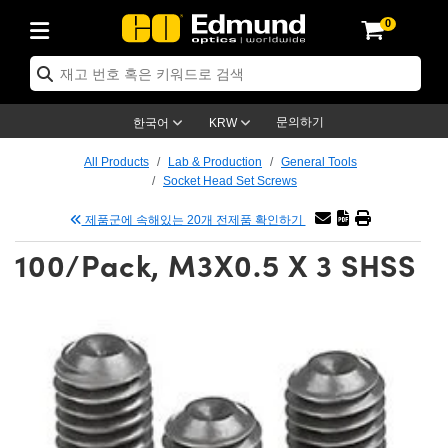
0
ptics
ser Optics
ptomechanics
icroscopy
asers
aging Lenses
ameras
라이트 & 조명
st Targets
ting & Detection
b & Production
op By Application
op By Brand
ew Products
earance Products
ertified Products
nses
ors
em
tics® Objectives
rces
l Length Lenses
ras
sion Lighting
 Test Targets
etrology
eaning
ng
C®
s
Laser Optics
d Optics
문의하기
한국어
KRW
rrors
es
age System
bjectives
surement and Electronics
c Lenses
hernet Cameras
명
Test Targets
sion Solutions
 Handling Tools
ing
on
학 신제품
 Optics
ed Optomechanics
All Products
Lab & Production
General Tools
Socket Head Set Screws
nd Diffusers
dows
Optical Mounts
bjectives
cs
s (S-Mount Lenses)
FLIR Cameras
py Lighting
lysis & Stage Micrometers
surement and Electronics
ols
ameras
®
mechanics
 Optomechanics
 Lasers
제품군에 속해있는 20개 전제품 확인하기
ters
rs
System
ctives
plifiers
iable Magnification Lenses
ion Cameras
rces
ay Level Test Targets
hesives
opy
scopy
Lasers
d Microscopy
100/Pack, M3X0.5 X 3 SHSS
on Optics
Optics
ables and Breadboards
ctives
ty
e Objectives
meras
on Accessories
ets
ckened Products
onal Imaging
ng Lenses
 Microscopy
d Imaging Lenses
ers
m Expanders
 Stages
orrected Objectives
hanics
ses
ng Cameras
nation
ings
rs
 재질
 Imaging
ras
 Imaging Lenses
d Cameras
cal Assemblies
ages and Slides
jugate Objectives
ssories
d Lenses
ion Labs Cameras™
opy
and Accessories
cal Imaging
nation
 Cameras
 Illumination
n Gratings
m Shaping
 Apertures
 Objectives
duction
oduction and Advanced
as
ig and Roughness Standards
on Microscopy
g and Detection
Illumination
 Test Targets
hy