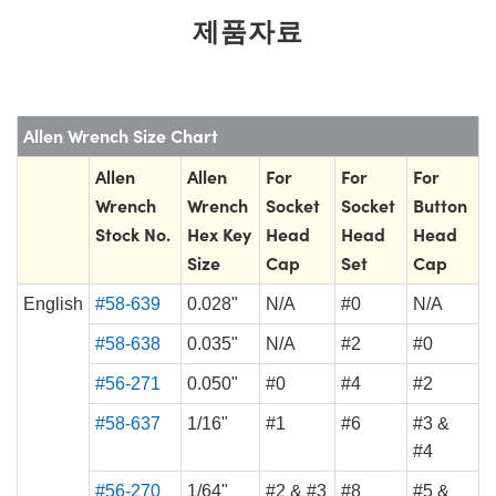
제품자료
Allen Wrench Size Chart
Allen
Allen
For
For
For
Wrench
Wrench
Socket
Socket
Button
Stock No.
Hex Key
Head
Head
Head
Size
Cap
Set
Cap
English
#58-639
0.028"
N/A
#0
N/A
#58-638
0.035"
N/A
#2
#0
#56-271
0.050"
#0
#4
#2
#58-637
1/16"
#1
#6
#3 &
#4
#56-270
1/64"
#2 & #3
#8
#5 &