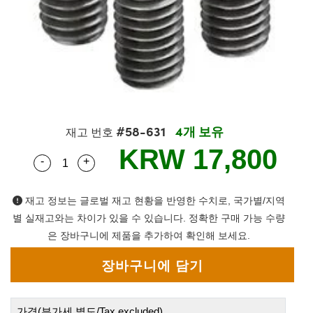
semblies
splitters
s
 Objectives
as
nt Tools
echnologies
llumination
실 또는 제품생산
Test Targets
d Testing and Detection
ns Accessories
tical Components
roscopy
mechanics
명
ameras
tical Components
ty
MR
Testing and Detection
d Lab and Production
ptics
nd Isolators
e Systems
 Cameras
g and Detection
rial Processing
 Lab and Production
cs
rization
 Filters
cessories and Optomechanics
실 또는 제품생산
oherence Tomography
ner
#58-631
4개 보유
재고 번호
cs
ms
oom Lenses
d Interface Cameras
KRW 17,800
-
+
Quantity Selector
Use the plus and minus buttons to adjust the q
Optics
학 신제품
y Targets
ystems
eam Sputtering) Coated Optics
nd Stage Micrometers
ras
ng Development Systems
재고 정보는 글로벌 재고 현황을 반영한 수치로, 국가별/지역
별 실재고와는 차이가 있을 수 있습니다. 정확한 구매 가능 수량
e Optical Elements (DOE)
y Mechanics
hoto-Optical Company
은 장바구니에 제품을 추가하여 확인해 보세요.
s
es and Couplers
가격(부가세 별도/Tax excluded)