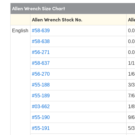
Allen Wrench Size Chart
Allen Wrench Stock No.
All
English
#58-639
0.0
#58-638
0.0
#56-271
0.0
#58-637
1/1
#56-270
1/6
#55-188
3/3
#55-189
7/6
#03-662
1/8
#55-190
9/6
#55-191
5/3