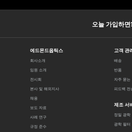
오늘 가입하면
에드몬드옵틱스
고객 관
회사소개
배송
임원 소개
반품
전시회
자주 묻는 
본사 및 해외지사
피드백 전
채용
제조 서
보도 자료
정밀 광학
사례 연구
광학 필터
규정 준수