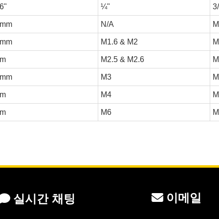
6"
¼"
3
9mm
N/A
M
5mm
M1.6 & M2
M
m
M2.5 & M2.6
M
5mm
M3
M
m
M4
M
m
M6
M
이메일
실시간 채팅