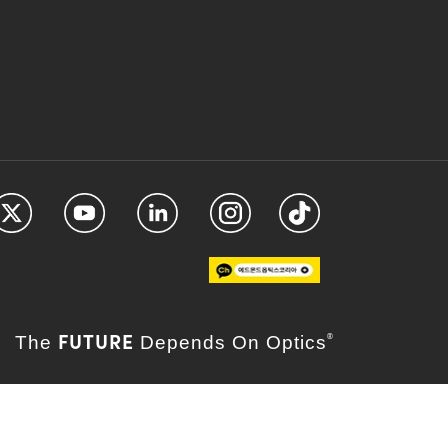
FUTURE
The
Depends On Optics
®