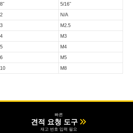
/8"
5/16"
2
N/A
3
M2.5
4
M3
5
M4
6
M5
10
M8
빠른
견적 요청 도구
재고 번호 입력 필요