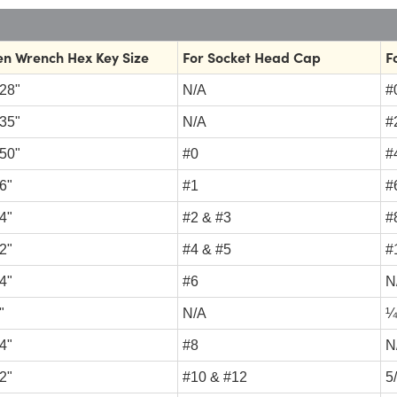
en Wrench Hex Key Size
For Socket Head Cap
F
28"
N/A
#
35"
N/A
#
50"
#0
#
6"
#1
#
4"
#2 & #3
#
2"
#4 & #5
#
4"
#6
N
"
N/A
¼
4"
#8
N
2"
#10 & #12
5