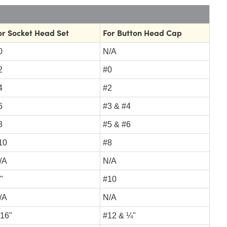
or Socket Head Set
For Button Head Cap
0
N/A
2
#0
4
#2
6
#3 & #4
8
#5 & #6
10
#8
/A
N/A
"
#10
/A
N/A
/16"
#12 & ¼"