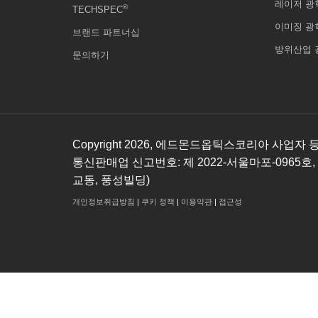
레이저 광
®
TECHSPEC
이미징 광
브랜드 파트너십
방위산업 
문의하기
Copyright
2026
, 에드몬드옵틱스코리아 사업자 등록번호
통신판매업 신고번호: 제 2022-서울마포-0965호,
교동, 풍성빌딩)
개인정보취급방침
|
쿠키 정책
|
이용약관
|
접근성