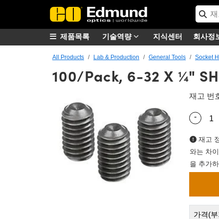
제품목록
기술역량
지식센터
회사정
All Products
Lab & Production
General Tools
Socket H
100/Pack, 6-32 X ¼" S
재고 번
-
Quantity
재고 정
와는 차이
을 추가하
가격(부