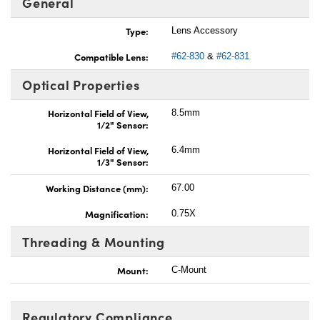
General
Type:
Lens Accessory
Compatible Lens:
#62-830
&
#62-831
Optical Properties
Horizontal Field of View,
8.5mm
1/2" Sensor:
Horizontal Field of View,
6.4mm
1/3" Sensor:
Working Distance (mm):
67.00
Magnification:
0.75X
Threading & Mounting
Mount:
C-Mount
Regulatory Compliance