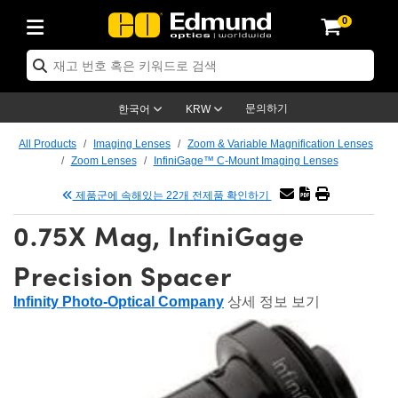
0
ptics
ser Optics
ptomechanics
icroscopy
asers
aging Lenses
ameras
라이트 & 조명
st Targets
ting & Detection
b & Production
op By Application
op By Brand
ew Products
earance Products
ertified Products
nses
ors
em
tics® Objectives
rces
l Length Lenses
ras
sion Lighting
 Test Targets
etrology
eaning
ng
C®
s
Laser Optics
d Optics
문의하기
한국어
KRW
rrors
es
age System
bjectives
surement and Electronics
c Lenses
hernet Cameras
명
Test Targets
sion Solutions
 Handling Tools
ing
on
학 신제품
 Optics
ed Optomechanics
All Products
Imaging Lenses
Zoom & Variable Magnification Lenses
Zoom Lenses
InfiniGage™ C-Mount Imaging Lenses
nd Diffusers
dows
Optical Mounts
bjectives
cs
s (S-Mount Lenses)
FLIR Cameras
py Lighting
lysis & Stage Micrometers
surement and Electronics
ols
ameras
®
mechanics
 Optomechanics
 Lasers
제품군에 속해있는 22개 전제품 확인하기
ters
rs
System
ctives
plifiers
iable Magnification Lenses
ion Cameras
rces
ay Level Test Targets
hesives
opy
scopy
Lasers
d Microscopy
0.75X Mag, InfiniGage
on Optics
Optics
ables and Breadboards
ctives
ty
e Objectives
meras
on Accessories
ets
ckened Products
onal Imaging
ng Lenses
 Microscopy
d Imaging Lenses
Precision Spacer
ers
m Expanders
 Stages
orrected Objectives
hanics
ses
ng Cameras
nation
ings
rs
 재질
 Imaging
ras
 Imaging Lenses
d Cameras
Infinity Photo-Optical Company
상세 정보 보기
cal Assemblies
ages and Slides
jugate Objectives
ssories
d Lenses
ion Labs Cameras™
opy
and Accessories
cal Imaging
nation
 Cameras
 Illumination
n Gratings
m Shaping
 Apertures
 Objectives
duction
oduction and Advanced
as
ig and Roughness Standards
on Microscopy
g and Detection
Illumination
 Test Targets
hy