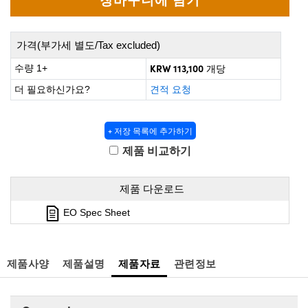
 Direct Microscopes
® Optical Components
s
ion Labs™
가격(부가세 별도/Tax excluded)
scopy
KRW 113,100
수량 1+
개당
더 필요하신가요?
견적 요청
ics
+ 저장 목록에 추가하기
제품 비교하기
n Gratings™
AX
제품 다운로드
EO Spec Sheet
tical Components
제품사양
제품설명
제품자료
관련정보
Innovations (UFI)