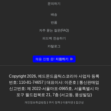
문의하기
배송
반품
자주 묻는 질문(FAQ)
피드백 전송하기
카탈로그
채용 진행 중!
지원하기
Copyright
2026
, 에드몬드옵틱스코리아 사업자 등록
번호: 110-81-74657 | 대표이사: 이준호 | 통신판매업
신고번호: 제 2022-서울마포-0965호, 서울특별시 마
포구 월드컵북로 21, 7층 (서교동, 풍성빌딩)
개인정보취급방침
|
쿠키 정책
|
이용약관
|
접근성