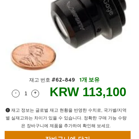
semblies
splitters
s
 Objectives
as
nt Tools
echnologies
llumination
실 또는 제품생산
Test Targets
d Testing and Detection
ns Accessories
tical Components
roscopy
mechanics
명
ameras
tical Components
ty
MR
Testing and Detection
d Lab and Production
ptics
nd Isolators
e Systems
 Cameras
g and Detection
rial Processing
 Lab and Production
cs
rization
 Filters
cessories and Optomechanics
실 또는 제품생산
oherence Tomography
ner
cs
ms
oom Lenses
d Interface Cameras
Optics
학 신제품
y Targets
ystems
#62-849
1개 보유
재고 번호
eam Sputtering) Coated Optics
nd Stage Micrometers
ras
ng Development Systems
KRW 113,100
-
+
Quantity Selector
Use the plus and minus buttons to adjust the qua
e Optical Elements (DOE)
y Mechanics
hoto-Optical Company
재고 정보는 글로벌 재고 현황을 반영한 수치로, 국가별/지역
s
별 실재고와는 차이가 있을 수 있습니다. 정확한 구매 가능 수량
은 장바구니에 제품을 추가하여 확인해 보세요.
es and Couplers