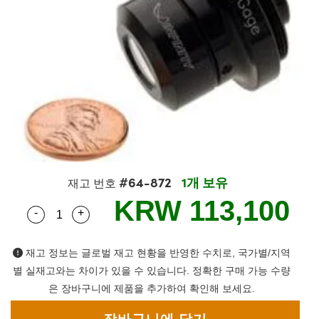
semblies
splitters
s
 Objectives
as
nt Tools
echnologies
llumination
실 또는 제품생산
Test Targets
d Testing and Detection
ns Accessories
tical Components
roscopy
mechanics
명
ameras
tical Components
ty
MR
Testing and Detection
d Lab and Production
ptics
nd Isolators
e Systems
 Cameras
g and Detection
rial Processing
 Lab and Production
cs
rization
 Filters
cessories and Optomechanics
실 또는 제품생산
oherence Tomography
ner
cs
ms
oom Lenses
d Interface Cameras
Optics
학 신제품
y Targets
ystems
#64-872
1개 보유
재고 번호
eam Sputtering) Coated Optics
nd Stage Micrometers
ras
ng Development Systems
KRW 113,100
-
+
Quantity Selector
Use the plus and minus buttons to adjust the qua
e Optical Elements (DOE)
y Mechanics
hoto-Optical Company
재고 정보는 글로벌 재고 현황을 반영한 수치로, 국가별/지역
s
별 실재고와는 차이가 있을 수 있습니다. 정확한 구매 가능 수량
은 장바구니에 제품을 추가하여 확인해 보세요.
es and Couplers