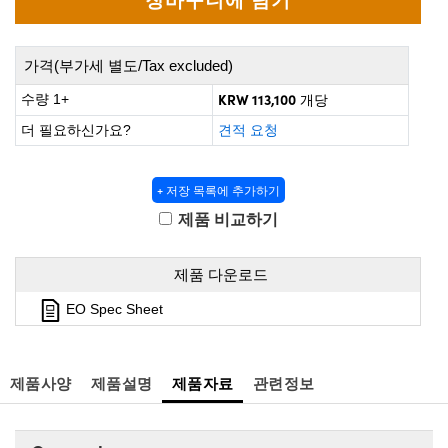
 Direct Microscopes
® Optical Components
s
ion Labs™
가격(부가세 별도/Tax excluded)
scopy
KRW 113,100
수량 1+
개당
더 필요하신가요?
견적 요청
ics
+ 저장 목록에 추가하기
제품 비교하기
n Gratings™
AX
제품 다운로드
EO Spec Sheet
tical Components
제품사양
제품설명
제품자료
관련정보
Innovations (UFI)