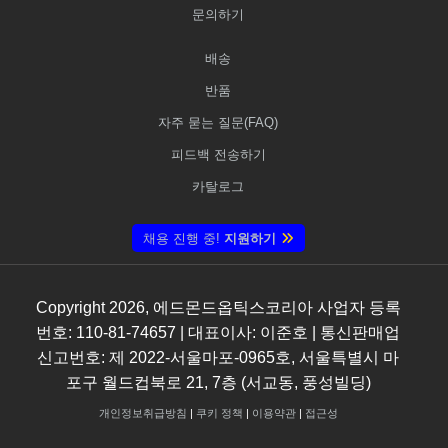
문의하기
배송
반품
자주 묻는 질문(FAQ)
피드백 전송하기
카탈로그
채용 진행 중!
지원하기
Copyright
2026
, 에드몬드옵틱스코리아 사업자 등록
번호: 110-81-74657 | 대표이사: 이준호 | 통신판매업
신고번호: 제 2022-서울마포-0965호, 서울특별시 마
포구 월드컵북로 21, 7층 (서교동, 풍성빌딩)
개인정보취급방침
|
쿠키 정책
|
이용약관
|
접근성