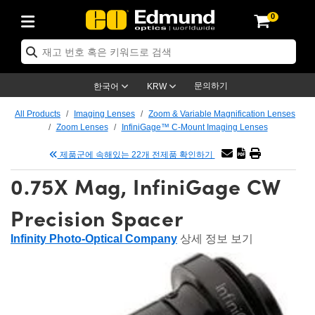
0
ptics
ser Optics
ptomechanics
icroscopy
asers
aging Lenses
ameras
라이트 & 조명
st Targets
ting & Detection
b & Production
op By Application
op By Brand
ew Products
earance Products
ertified Products
nses
ors
em
tics® Objectives
rces
l Length Lenses
ras
sion Lighting
 Test Targets
etrology
eaning
ng
C®
s
Laser Optics
d Optics
문의하기
한국어
KRW
rrors
es
age System
bjectives
surement and Electronics
c Lenses
hernet Cameras
명
Test Targets
sion Solutions
 Handling Tools
ing
on
학 신제품
 Optics
ed Optomechanics
All Products
Imaging Lenses
Zoom & Variable Magnification Lenses
Zoom Lenses
InfiniGage™ C-Mount Imaging Lenses
nd Diffusers
dows
Optical Mounts
bjectives
cs
s (S-Mount Lenses)
FLIR Cameras
py Lighting
lysis & Stage Micrometers
surement and Electronics
ols
ameras
®
mechanics
 Optomechanics
 Lasers
제품군에 속해있는 22개 전제품 확인하기
ters
rs
System
ctives
plifiers
iable Magnification Lenses
ion Cameras
rces
ay Level Test Targets
hesives
opy
scopy
Lasers
d Microscopy
0.75X Mag, InfiniGage CW
on Optics
Optics
ables and Breadboards
ctives
ty
e Objectives
meras
on Accessories
ets
ckened Products
onal Imaging
ng Lenses
 Microscopy
d Imaging Lenses
Precision Spacer
ers
m Expanders
 Stages
orrected Objectives
hanics
ses
ng Cameras
nation
ings
rs
 재질
 Imaging
ras
 Imaging Lenses
d Cameras
Infinity Photo-Optical Company
상세 정보 보기
cal Assemblies
ages and Slides
jugate Objectives
ssories
d Lenses
ion Labs Cameras™
opy
and Accessories
cal Imaging
nation
 Cameras
 Illumination
n Gratings
m Shaping
 Apertures
 Objectives
duction
oduction and Advanced
as
ig and Roughness Standards
on Microscopy
g and Detection
Illumination
 Test Targets
hy