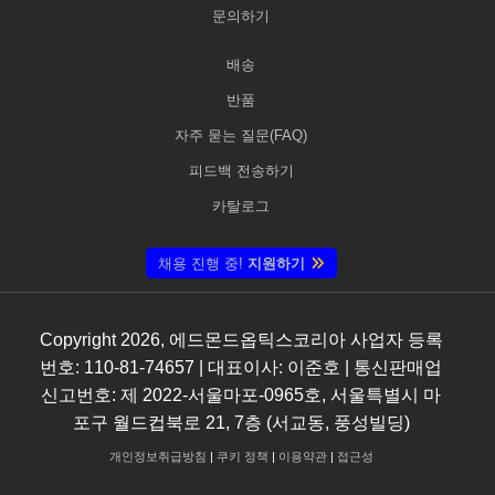
문의하기
배송
반품
자주 묻는 질문(FAQ)
피드백 전송하기
카탈로그
채용 진행 중!
지원하기
Copyright
2026
, 에드몬드옵틱스코리아 사업자 등록
번호: 110-81-74657 | 대표이사: 이준호 | 통신판매업
신고번호: 제 2022-서울마포-0965호, 서울특별시 마
포구 월드컵북로 21, 7층 (서교동, 풍성빌딩)
개인정보취급방침
|
쿠키 정책
|
이용약관
|
접근성