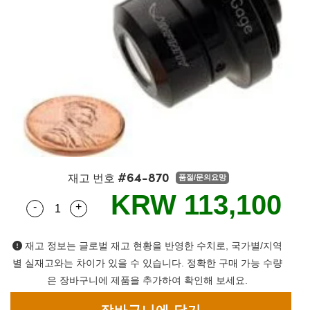
semblies
splitters
s
 Objectives
as
nt Tools
echnologies
llumination
실 또는 제품생산
Test Targets
d Testing and Detection
ns Accessories
tical Components
roscopy
mechanics
명
ameras
tical Components
ty
MR
Testing and Detection
d Lab and Production
ptics
nd Isolators
e Systems
 Cameras
g and Detection
rial Processing
 Lab and Production
cs
rization
 Filters
cessories and Optomechanics
실 또는 제품생산
oherence Tomography
ner
cs
ms
oom Lenses
d Interface Cameras
Optics
학 신제품
y Targets
ystems
#64-870
재고 번호
품절/문의요망
eam Sputtering) Coated Optics
nd Stage Micrometers
ras
ng Development Systems
KRW 113,100
-
+
Quantity Selector
Use the plus and minus buttons to adjust the qua
e Optical Elements (DOE)
y Mechanics
hoto-Optical Company
재고 정보는 글로벌 재고 현황을 반영한 수치로, 국가별/지역
s
별 실재고와는 차이가 있을 수 있습니다. 정확한 구매 가능 수량
은 장바구니에 제품을 추가하여 확인해 보세요.
es and Couplers