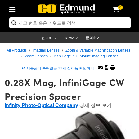
0
ptics
ser Optics
ptomechanics
icroscopy
asers
aging Lenses
ameras
라이트 & 조명
st Targets
ting & Detection
b & Production
op By Application
op By Brand
ew Products
earance Products
ertified Products
nses
ors
em
tics® Objectives
rces
l Length Lenses
ras
sion Lighting
 Test Targets
etrology
eaning
ng
C®
s
Laser Optics
d Optics
문의하기
한국어
KRW
rrors
es
age System
bjectives
surement and Electronics
c Lenses
hernet Cameras
명
Test Targets
sion Solutions
 Handling Tools
ing
on
학 신제품
 Optics
ed Optomechanics
All Products
Imaging Lenses
Zoom & Variable Magnification Lenses
Zoom Lenses
InfiniGage™ C-Mount Imaging Lenses
nd Diffusers
dows
Optical Mounts
bjectives
cs
s (S-Mount Lenses)
FLIR Cameras
py Lighting
lysis & Stage Micrometers
surement and Electronics
ols
ameras
®
mechanics
 Optomechanics
 Lasers
제품군에 속해있는 22개 전제품 확인하기
ters
rs
System
ctives
plifiers
iable Magnification Lenses
ion Cameras
rces
ay Level Test Targets
hesives
opy
scopy
Lasers
d Microscopy
0.28X Mag, InfiniGage CW
on Optics
Optics
ables and Breadboards
ctives
ty
e Objectives
meras
on Accessories
ets
ckened Products
onal Imaging
ng Lenses
 Microscopy
d Imaging Lenses
Precision Spacer
ers
m Expanders
 Stages
orrected Objectives
hanics
ses
ng Cameras
nation
ings
rs
 재질
 Imaging
ras
 Imaging Lenses
d Cameras
Infinity Photo-Optical Company
상세 정보 보기
cal Assemblies
ages and Slides
jugate Objectives
ssories
d Lenses
ion Labs Cameras™
opy
and Accessories
cal Imaging
nation
 Cameras
 Illumination
n Gratings
m Shaping
 Apertures
 Objectives
duction
oduction and Advanced
as
ig and Roughness Standards
on Microscopy
g and Detection
Illumination
 Test Targets
hy