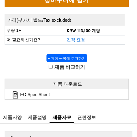
 Direct Microscopes
® Optical Components
s
ion Labs™
가격(부가세 별도/Tax excluded)
scopy
KRW 113,100
수량 1+
개당
더 필요하신가요?
견적 요청
ics
+ 저장 목록에 추가하기
제품 비교하기
n Gratings™
AX
제품 다운로드
EO Spec Sheet
tical Components
제품사양
제품설명
제품자료
관련정보
Innovations (UFI)