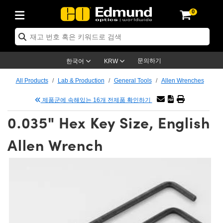
0
ptics
ser Optics
ptomechanics
icroscopy
asers
aging Lenses
ameras
라이트 & 조명
st Targets
ting & Detection
b & Production
op By Application
op By Brand
ew Products
earance Products
ertified Products
nses
ors
em
tics® Objectives
rces
l Length Lenses
ras
sion Lighting
 Test Targets
etrology
eaning
ng
C®
s
Laser Optics
d Optics
문의하기
한국어
KRW
rrors
es
age System
bjectives
surement and Electronics
c Lenses
hernet Cameras
명
Test Targets
sion Solutions
 Handling Tools
ing
on
학 신제품
 Optics
ed Optomechanics
All Products
Lab & Production
General Tools
Allen Wrenches
nd Diffusers
dows
Optical Mounts
bjectives
cs
s (S-Mount Lenses)
FLIR Cameras
py Lighting
lysis & Stage Micrometers
surement and Electronics
ols
ameras
®
mechanics
 Optomechanics
 Lasers
제품군에 속해있는 16개 전제품 확인하기
0.035" Hex Key Size, English
ters
rs
System
ctives
plifiers
iable Magnification Lenses
ion Cameras
rces
ay Level Test Targets
hesives
opy
scopy
Lasers
d Microscopy
Allen Wrench
on Optics
Optics
ables and Breadboards
ctives
ty
e Objectives
meras
on Accessories
ets
ckened Products
onal Imaging
ng Lenses
 Microscopy
d Imaging Lenses
ers
m Expanders
 Stages
orrected Objectives
hanics
ses
ng Cameras
nation
ings
rs
 재질
 Imaging
ras
 Imaging Lenses
d Cameras
cal Assemblies
ages and Slides
jugate Objectives
ssories
d Lenses
ion Labs Cameras™
opy
and Accessories
cal Imaging
nation
 Cameras
 Illumination
n Gratings
m Shaping
 Apertures
 Objectives
duction
oduction and Advanced
as
ig and Roughness Standards
on Microscopy
g and Detection
Illumination
 Test Targets
hy