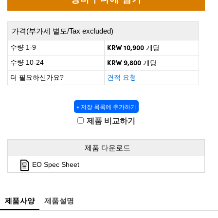
 Direct Microscopes
® Optical Components
s
ion Labs™
가격(부가세 별도/Tax excluded)
scopy
KRW 10,900
수량 1-9
개당
KRW 9,800
수량 10-24
개당
ics
더 필요하신가요?
견적 요청
+ 저장 목록에 추가하기
n Gratings™
제품 비교하기
AX
제품 다운로드
tical Components
EO Spec Sheet
Innovations (UFI)
제품사양
제품설명