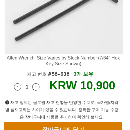
semblies
splitters
s
 Objectives
as
nt Tools
echnologies
llumination
실 또는 제품생산
Test Targets
d Testing and Detection
ns Accessories
tical Components
roscopy
mechanics
명
ameras
tical Components
ty
MR
Testing and Detection
d Lab and Production
ptics
nd Isolators
e Systems
 Cameras
g and Detection
rial Processing
 Lab and Production
cs
rization
 Filters
cessories and Optomechanics
실 또는 제품생산
oherence Tomography
ner
cs
ms
oom Lenses
d Interface Cameras
Allen Wrench. Size Varies by Stock Number (7/64" Hex
Key Size Shown)
Optics
학 신제품
y Targets
ystems
#58-638
3개 보유
재고 번호
eam Sputtering) Coated Optics
nd Stage Micrometers
ras
ng Development Systems
KRW 10,900
-
+
Quantity Selector
Use the plus and minus buttons to adjust the q
e Optical Elements (DOE)
y Mechanics
hoto-Optical Company
재고 정보는 글로벌 재고 현황을 반영한 수치로, 국가별/지역
s
별 실재고와는 차이가 있을 수 있습니다. 정확한 구매 가능 수량
은 장바구니에 제품을 추가하여 확인해 보세요.
es and Couplers