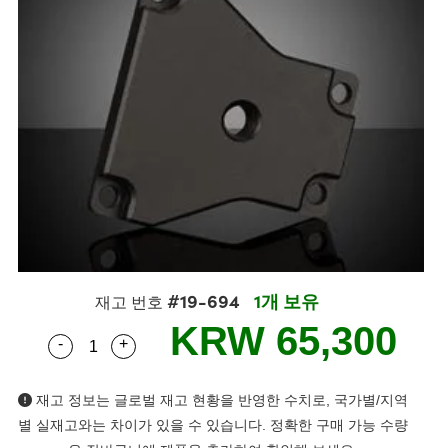
semblies
splitters
s
 Objectives
as
nt Tools
echnologies
llumination
실 또는 제품생산
Test Targets
d Testing and Detection
ns Accessories
tical Components
roscopy
mechanics
명
ameras
tical Components
ty
MR
Testing and Detection
d Lab and Production
ptics
nd Isolators
e Systems
 Cameras
g and Detection
rial Processing
 Lab and Production
cs
rization
 Filters
cessories and Optomechanics
실 또는 제품생산
oherence Tomography
ner
cs
ms
oom Lenses
d Interface Cameras
Optics
학 신제품
y Targets
ystems
eam Sputtering) Coated Optics
nd Stage Micrometers
ras
ng Development Systems
#19-694
1개 보유
재고 번호
e Optical Elements (DOE)
y Mechanics
hoto-Optical Company
KRW 65,300
-
+
Quantity Selector
Use the plus and minus buttons to adjust the q
s
재고 정보는 글로벌 재고 현황을 반영한 수치로, 국가별/지역
es and Couplers
별 실재고와는 차이가 있을 수 있습니다. 정확한 구매 가능 수량