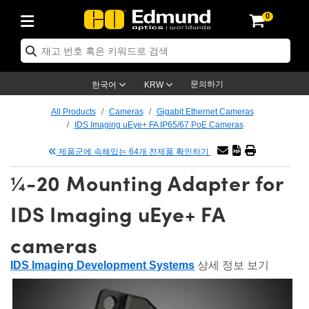
0
ptics
ser Optics
ptomechanics
icroscopy
asers
aging Lenses
ameras
라이트 & 조명
st Targets
ting & Detection
b & Production
op By Application
op By Brand
ew Products
earance Products
ertified Products
nses
ors
em
tics® Objectives
rces
l Length Lenses
ras
sion Lighting
 Test Targets
etrology
eaning
ng
C®
s
Laser Optics
d Optics
문의하기
한국어
KRW
rrors
es
age System
bjectives
surement and Electronics
c Lenses
hernet Cameras
명
Test Targets
sion Solutions
 Handling Tools
ing
on
학 신제품
 Optics
ed Optomechanics
All Products
Cameras
Gigabit Ethernet Cameras
IDS Imaging uEye+ FA IP65/67 PoE Cameras
nd Diffusers
dows
Optical Mounts
bjectives
cs
s (S-Mount Lenses)
FLIR Cameras
py Lighting
lysis & Stage Micrometers
surement and Electronics
ols
ameras
®
mechanics
 Optomechanics
 Lasers
제품군에 속해있는 64개 전제품 확인하기
ters
rs
System
ctives
plifiers
iable Magnification Lenses
ion Cameras
rces
ay Level Test Targets
hesives
opy
scopy
Lasers
d Microscopy
¼-20 Mounting Adapter for
on Optics
Optics
ables and Breadboards
ctives
ty
e Objectives
meras
on Accessories
ets
ckened Products
onal Imaging
ng Lenses
 Microscopy
d Imaging Lenses
IDS Imaging uEye+ FA
ers
m Expanders
 Stages
orrected Objectives
hanics
ses
ng Cameras
nation
ings
rs
 재질
 Imaging
ras
 Imaging Lenses
d Cameras
cameras
cal Assemblies
ages and Slides
jugate Objectives
ssories
d Lenses
ion Labs Cameras™
opy
and Accessories
cal Imaging
nation
 Cameras
 Illumination
IDS Imaging Development Systems
상세 정보 보기
n Gratings
m Shaping
 Apertures
 Objectives
duction
oduction and Advanced
as
ig and Roughness Standards
on Microscopy
g and Detection
Illumination
 Test Targets
hy