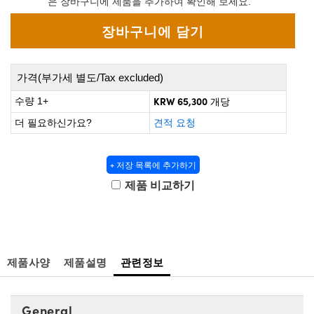
은 장바구니에 제품을 추가하여 확인해 보세요.
 Direct Microscopes
® Optical Components
s
ion Labs™
scopy
가격(부가세 별도/Tax excluded)
ics
KRW 65,300
수량 1+
개당
더 필요하신가요?
견적 요청
n Gratings™
+ 저장 목록에 추가하기
제품 비교하기
AX
tical Components
제품사양
제품설명
관련정보
Innovations (UFI)
General