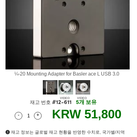
semblies
splitters
s
 Objectives
as
nt Tools
echnologies
llumination
실 또는 제품생산
Test Targets
d Testing and Detection
ns Accessories
tical Components
roscopy
mechanics
명
ameras
tical Components
ty
MR
Testing and Detection
d Lab and Production
ptics
nd Isolators
e Systems
 Cameras
g and Detection
rial Processing
 Lab and Production
cs
rization
 Filters
cessories and Optomechanics
실 또는 제품생산
oherence Tomography
ner
cs
ms
oom Lenses
d Interface Cameras
Optics
학 신제품
y Targets
ystems
¼-20 Mounting Adapter for Basler ace L USB 3.0
eam Sputtering) Coated Optics
nd Stage Micrometers
ras
ng Development Systems
e Optical Elements (DOE)
y Mechanics
hoto-Optical Company
#12-611
5개 보유
재고 번호
KRW 51,800
s
-
+
Quantity Selector
Use the plus and minus buttons to adjust the q
es and Couplers
재고 정보는 글로벌 재고 현황을 반영한 수치로, 국가별/지역