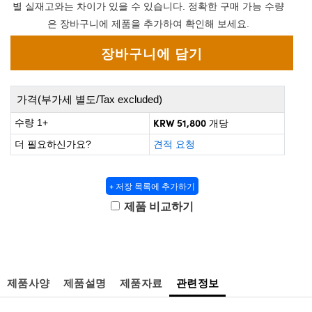
 Direct Microscopes
® Optical Components
별 실재고와는 차이가 있을 수 있습니다. 정확한 구매 가능 수량
은 장바구니에 제품을 추가하여 확인해 보세요.
s
ion Labs™
scopy
ics
가격(부가세 별도/Tax excluded)
KRW 51,800
수량 1+
개당
더 필요하신가요?
견적 요청
n Gratings™
+ 저장 목록에 추가하기
AX
제품 비교하기
tical Components
Innovations (UFI)
제품사양
제품설명
제품자료
관련정보