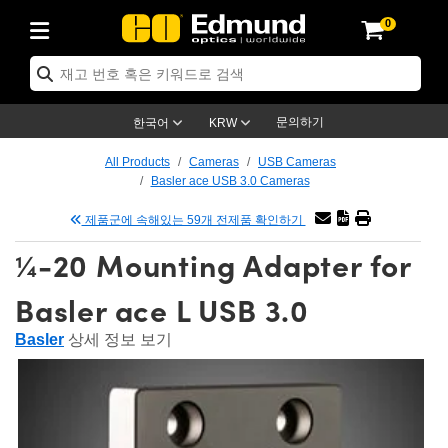
0
ptics
ser Optics
ptomechanics
icroscopy
asers
aging Lenses
ameras
라이트 & 조명
st Targets
ting & Detection
b & Production
op By Application
op By Brand
ew Products
earance Products
ertified Products
nses
ors
em
tics® Objectives
rces
l Length Lenses
ras
sion Lighting
 Test Targets
etrology
eaning
ng
C®
s
Laser Optics
d Optics
문의하기
한국어
KRW
rrors
es
age System
bjectives
surement and Electronics
c Lenses
hernet Cameras
명
Test Targets
sion Solutions
 Handling Tools
ing
on
학 신제품
 Optics
ed Optomechanics
All Products
Cameras
USB Cameras
Basler ace USB 3.0 Cameras
nd Diffusers
dows
Optical Mounts
bjectives
cs
s (S-Mount Lenses)
FLIR Cameras
py Lighting
lysis & Stage Micrometers
surement and Electronics
ols
ameras
®
mechanics
 Optomechanics
 Lasers
제품군에 속해있는 59개 전제품 확인하기
ters
rs
System
ctives
plifiers
iable Magnification Lenses
ion Cameras
rces
ay Level Test Targets
hesives
opy
scopy
Lasers
d Microscopy
¼-20 Mounting Adapter for
on Optics
Optics
ables and Breadboards
ctives
ty
e Objectives
meras
on Accessories
ets
ckened Products
onal Imaging
ng Lenses
 Microscopy
d Imaging Lenses
Basler ace L USB 3.0
ers
m Expanders
 Stages
orrected Objectives
hanics
ses
ng Cameras
nation
ings
rs
 재질
 Imaging
ras
 Imaging Lenses
d Cameras
Basler
상세 정보 보기
cal Assemblies
ages and Slides
jugate Objectives
ssories
d Lenses
ion Labs Cameras™
opy
and Accessories
cal Imaging
nation
 Cameras
 Illumination
n Gratings
m Shaping
 Apertures
 Objectives
duction
oduction and Advanced
as
ig and Roughness Standards
on Microscopy
g and Detection
Illumination
 Test Targets
hy