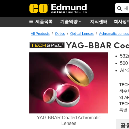
제품목록
기술역량
지식센터
회사정
All Products
Optics
Optical Lenses
Achromatic Lenses
YAG-BBAR Coa
53
50
Air
TEC
색수차
역 A
TEC
특별 
YAG-BBAR Coated Achromatic
Lenses
공