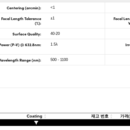
Centering (arcmin):
<1
Focal Length Tolerance
Focal Len
±1
(%):
Surface Quality:
40-20
Power (P-V) @ 632.8nm:
Ir
1.5λ
avelength Range (nm):
500 - 1100
Coating
재고 번호
가격(부