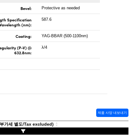
Bevel:
Protective as needed
gth Specification
587.6
Wavelength (nm):
Coating:
YAG-BBAR (500-1100nm)
regularity (P-V) @
λ/4
632.8nm:
제품 사양 내보내기
가세 별도/Tax excluded)