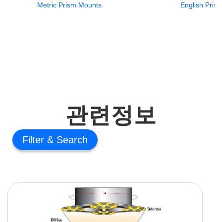
Metric Prism Mounts
English Pris
관련정보
Filter