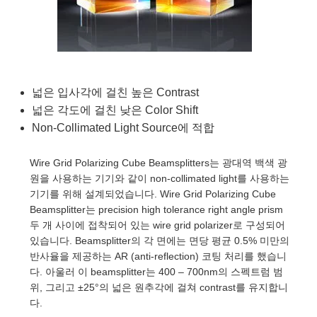
semblies
splitters
s
 Objectives
as
nt Tools
echnologies
llumination
실 또는 제품생산
Test Targets
d Testing and Detection
ns Accessories
tical Components
roscopy
mechanics
명
ameras
tical Components
ty
MR
Testing and Detection
d Lab and Production
ptics
nd Isolators
e Systems
 Cameras
g and Detection
rial Processing
 Lab and Production
넓은 입사각에 걸친 높은 Contrast
cs
rization
 Filters
cessories and Optomechanics
실 또는 제품생산
oherence Tomography
ner
넓은 각도에 걸친 낮은 Color Shift
Non-Collimated Light Source에 적합
cs
ms
oom Lenses
d Interface Cameras
Wire Grid Polarizing Cube Beamsplitters는 광대역 백색 광
Optics
학 신제품
y Targets
ystems
원을 사용하는 기기와 같이 non-collimated light를 사용하는
기기를 위해 설계되었습니다. Wire Grid Polarizing Cube
eam Sputtering) Coated Optics
nd Stage Micrometers
ras
ng Development Systems
Beamsplitter는 precision high tolerance right angle prism
두 개 사이에 접착되어 있는 wire grid polarizer로 구성되어
e Optical Elements (DOE)
y Mechanics
hoto-Optical Company
있습니다. Beamsplitter의 각 면에는 면당 평균 0.5% 미만의
반사율을 제공하는 AR (anti-reflection) 코팅 처리를 했습니
s
다. 아울러 이 beamsplitter는 400 – 700nm의 스펙트럼 범
위, 그리고 ±25°의 넓은 원추각에 걸쳐 contrast를 유지합니
es and Couplers
다.