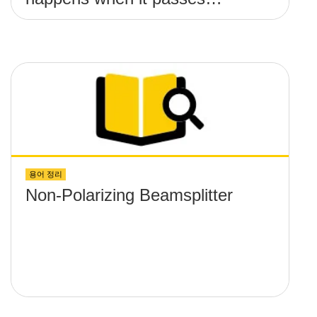
through a cube beamsplitter –
both non-polarizing and
polarizing?
용어 정리
Non-Polarizing Beamsplitter