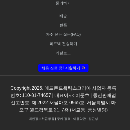
문의하기
배송
반품
자주 묻는 질문(FAQ)
피드백 전송하기
카탈로그
채용 진행 중!
지원하기
Copyright
2026
, 에드몬드옵틱스코리아 사업자 등록
번호: 110-81-74657 | 대표이사: 이준호 | 통신판매업
신고번호: 제 2022-서울마포-0965호, 서울특별시 마
포구 월드컵북로 21, 7층 (서교동, 풍성빌딩)
개인정보취급방침
|
쿠키 정책
|
이용약관
|
접근성