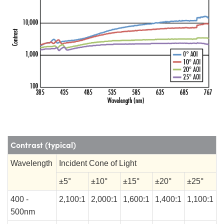
Contrast (typical)
Wavelength
Incident Cone of Light
±5°
±10°
±15°
±20°
±25°
400 -
2,100:1
2,000:1
1,600:1
1,400:1
1,100:1
500nm