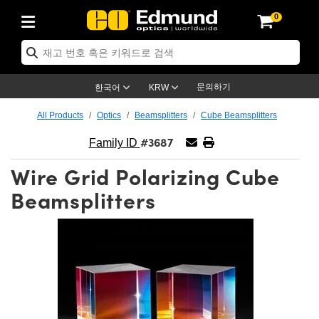
0
ptics
ser Optics
ptomechanics
icroscopy
asers
aging Lenses
ameras
라이트 & 조명
st Targets
ting & Detection
b & Production
op By Application
op By Brand
ew Products
earance Products
ertified Products
nses
ors
em
tics® Objectives
rces
l Length Lenses
ras
sion Lighting
 Test Targets
etrology
eaning
ng
C®
s
Laser Optics
d Optics
문의하기
한국어
KRW
rrors
es
age System
bjectives
surement and Electronics
c Lenses
hernet Cameras
명
Test Targets
sion Solutions
 Handling Tools
ing
on
학 신제품
 Optics
ed Optomechanics
All Products
Optics
Beamsplitters
Cube Beamsplitters
#3687
nd Diffusers
dows
Optical Mounts
bjectives
cs
s (S-Mount Lenses)
FLIR Cameras
py Lighting
lysis & Stage Micrometers
surement and Electronics
ols
ameras
®
mechanics
 Optomechanics
 Lasers
Family ID
Wire Grid Polarizing Cube
ters
rs
System
ctives
plifiers
iable Magnification Lenses
ion Cameras
rces
ay Level Test Targets
hesives
opy
scopy
Lasers
d Microscopy
Beamsplitters
on Optics
Optics
ables and Breadboards
ctives
ty
e Objectives
meras
on Accessories
ets
ckened Products
onal Imaging
ng Lenses
 Microscopy
d Imaging Lenses
ers
m Expanders
 Stages
orrected Objectives
hanics
ses
ng Cameras
nation
ings
rs
 재질
 Imaging
ras
 Imaging Lenses
d Cameras
cal Assemblies
ages and Slides
jugate Objectives
ssories
d Lenses
ion Labs Cameras™
opy
and Accessories
cal Imaging
nation
 Cameras
 Illumination
n Gratings
m Shaping
 Apertures
 Objectives
duction
oduction and Advanced
as
ig and Roughness Standards
on Microscopy
g and Detection
Illumination
 Test Targets
hy