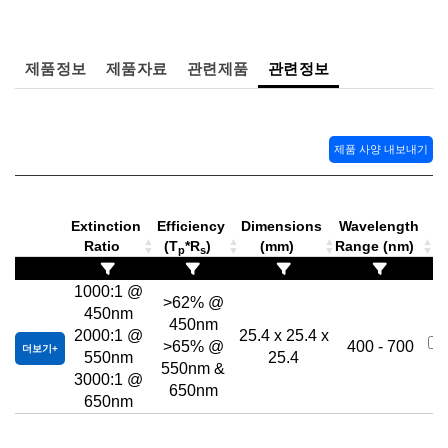
 Direct Microscopes
® Optical Components
s
ion Labs™
제품정보
제품자료
관련제품
관련정보
scopy
ics
제품 사양 내보내기
n Gratings™
Extinction
Efficiency
Dimensions
Wavelength
Ratio
(T
*R
)
(mm)
Range (nm)
p
s
AX
1000:1 @
>62% @
tical Components
450nm
450nm
2000:1 @
25.4 x 25.4 x
>65% @
400 - 700
더보기
550nm
25.4
550nm &
3000:1 @
650nm
Innovations (UFI)
650nm