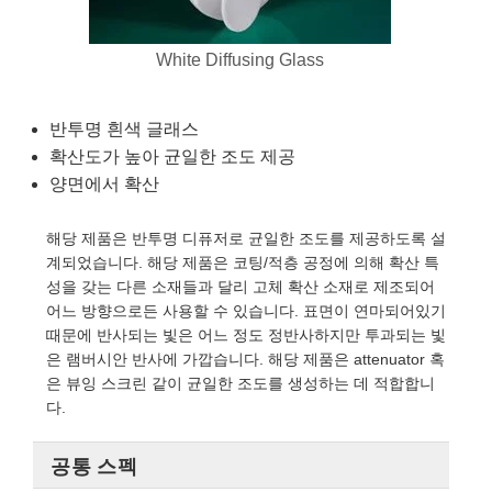
semblies
splitters
s
 Objectives
as
nt Tools
echnologies
llumination
실 또는 제품생산
Test Targets
d Testing and Detection
ns Accessories
White Diffusing Glass
tical Components
roscopy
mechanics
명
ameras
tical Components
ty
MR
Testing and Detection
d Lab and Production
ptics
nd Isolators
e Systems
 Cameras
g and Detection
rial Processing
 Lab and Production
반투명 흰색 글래스
확산도가 높아 균일한 조도 제공
cs
rization
 Filters
cessories and Optomechanics
실 또는 제품생산
oherence Tomography
ner
양면에서 확산
cs
ms
oom Lenses
d Interface Cameras
해당 제품은 반투명 디퓨저로 균일한 조도를 제공하도록 설
Optics
학 신제품
y Targets
ystems
계되었습니다. 해당 제품은 코팅/적층 공정에 의해 확산 특
성을 갖는 다른 소재들과 달리 고체 확산 소재로 제조되어
eam Sputtering) Coated Optics
nd Stage Micrometers
ras
ng Development Systems
어느 방향으로든 사용할 수 있습니다. 표면이 연마되어있기
때문에 반사되는 빛은 어느 정도 정반사하지만 투과되는 빛
e Optical Elements (DOE)
y Mechanics
hoto-Optical Company
은 램버시안 반사에 가깝습니다. 해당 제품은 attenuator 혹
은 뷰잉 스크린 같이 균일한 조도를 생성하는 데 적합합니
s
다.
es and Couplers
공통 스펙