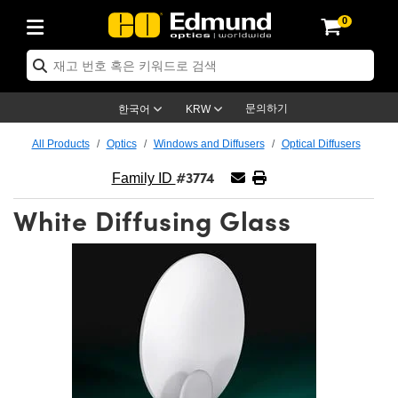
0
ptics
ser Optics
ptomechanics
icroscopy
asers
aging Lenses
ameras
라이트 & 조명
st Targets
ting & Detection
b & Production
op By Application
op By Brand
ew Products
earance Products
ertified Products
nses
ors
em
tics® Objectives
rces
l Length Lenses
ras
sion Lighting
 Test Targets
etrology
eaning
ng
C®
s
Laser Optics
d Optics
문의하기
한국어
KRW
rrors
es
age System
bjectives
surement and Electronics
c Lenses
hernet Cameras
명
Test Targets
sion Solutions
 Handling Tools
ing
on
학 신제품
 Optics
ed Optomechanics
All Products
Optics
Windows and Diffusers
Optical Diffusers
#3774
nd Diffusers
dows
Optical Mounts
bjectives
cs
s (S-Mount Lenses)
FLIR Cameras
py Lighting
lysis & Stage Micrometers
surement and Electronics
ols
ameras
®
mechanics
 Optomechanics
 Lasers
Family ID
White Diffusing Glass
ters
rs
System
ctives
plifiers
iable Magnification Lenses
ion Cameras
rces
ay Level Test Targets
hesives
opy
scopy
Lasers
d Microscopy
on Optics
Optics
ables and Breadboards
ctives
ty
e Objectives
meras
on Accessories
ets
ckened Products
onal Imaging
ng Lenses
 Microscopy
d Imaging Lenses
ers
m Expanders
 Stages
orrected Objectives
hanics
ses
ng Cameras
nation
ings
rs
 재질
 Imaging
ras
 Imaging Lenses
d Cameras
cal Assemblies
ages and Slides
jugate Objectives
ssories
d Lenses
ion Labs Cameras™
opy
and Accessories
cal Imaging
nation
 Cameras
 Illumination
n Gratings
m Shaping
 Apertures
 Objectives
duction
oduction and Advanced
as
ig and Roughness Standards
on Microscopy
g and Detection
Illumination
 Test Targets
hy