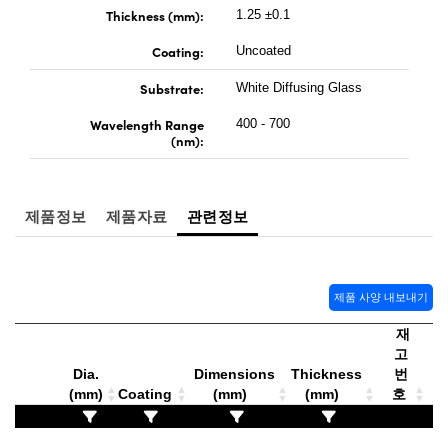
 Direct Microscopes
® Optical Components
Thickness (mm):
1.25 ±0.1
s
ion Labs™
Coating:
Uncoated
Substrate:
White Diffusing Glass
scopy
Wavelength Range
400 - 700
ics
(nm):
제품정보
제품자료
관련정보
n Gratings™
AX
제품 사양 내보내기
tical Components
재
고
Dia.
Dimensions
Thickness
번
(mm)
Coating
(mm)
(mm)
호
가
Innovations (UFI)