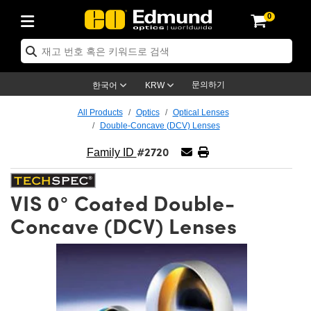
0
ptics
ser Optics
ptomechanics
icroscopy
asers
aging Lenses
ameras
라이트 & 조명
st Targets
ting & Detection
b & Production
op By Application
op By Brand
ew Products
earance Products
ertified Products
nses
ors
em
tics® Objectives
rces
l Length Lenses
ras
sion Lighting
 Test Targets
etrology
eaning
ng
C®
s
Laser Optics
d Optics
문의하기
한국어
KRW
rrors
es
age System
bjectives
surement and Electronics
c Lenses
hernet Cameras
명
Test Targets
sion Solutions
 Handling Tools
ing
on
학 신제품
 Optics
ed Optomechanics
All Products
Optics
Optical Lenses
Double-Concave (DCV) Lenses
nd Diffusers
dows
Optical Mounts
bjectives
cs
s (S-Mount Lenses)
FLIR Cameras
py Lighting
lysis & Stage Micrometers
surement and Electronics
ols
ameras
®
mechanics
 Optomechanics
 Lasers
#2720
Family ID
ters
rs
System
ctives
plifiers
iable Magnification Lenses
ion Cameras
rces
ay Level Test Targets
hesives
opy
scopy
Lasers
d Microscopy
VIS 0° Coated Double-
on Optics
Optics
ables and Breadboards
ctives
ty
e Objectives
meras
on Accessories
ets
ckened Products
onal Imaging
ng Lenses
 Microscopy
d Imaging Lenses
Concave (DCV) Lenses
ers
m Expanders
 Stages
orrected Objectives
hanics
ses
ng Cameras
nation
ings
rs
 재질
 Imaging
ras
 Imaging Lenses
d Cameras
cal Assemblies
ages and Slides
jugate Objectives
ssories
d Lenses
ion Labs Cameras™
opy
and Accessories
cal Imaging
nation
 Cameras
 Illumination
n Gratings
m Shaping
 Apertures
 Objectives
duction
oduction and Advanced
as
ig and Roughness Standards
on Microscopy
g and Detection
Illumination
 Test Targets
hy