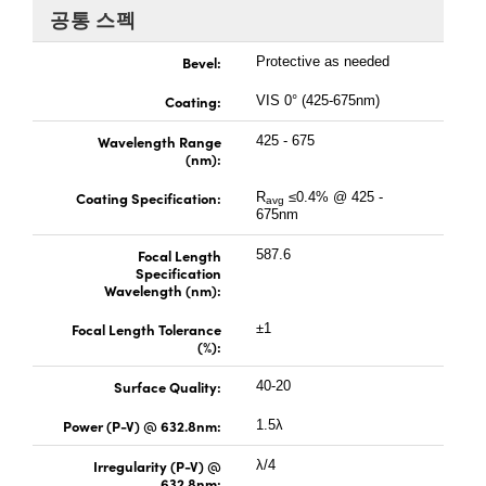
 Direct Microscopes
® Optical Components
공통 스펙
s
ion Labs™
Bevel:
Protective as needed
Coating:
VIS 0° (425-675nm)
scopy
Wavelength Range
425 - 675
ics
(nm):
Coating Specification:
R
≤0.4% @ 425 -
avg
675nm
n Gratings™
Focal Length
587.6
Specification
Wavelength (nm):
AX
Focal Length Tolerance
±1
tical Components
(%):
Surface Quality:
40-20
Power (P-V) @ 632.8nm:
1.5λ
Innovations (UFI)
Irregularity (P-V) @
λ/4
632.8nm: