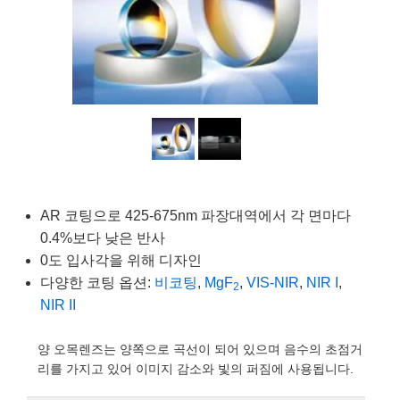
semblies
splitters
s
 Objectives
as
nt Tools
echnologies
llumination
실 또는 제품생산
Test Targets
d Testing and Detection
ns Accessories
tical Components
roscopy
mechanics
명
ameras
tical Components
ty
MR
Testing and Detection
d Lab and Production
ptics
nd Isolators
e Systems
 Cameras
g and Detection
rial Processing
 Lab and Production
cs
rization
 Filters
cessories and Optomechanics
실 또는 제품생산
oherence Tomography
ner
cs
ms
oom Lenses
d Interface Cameras
Optics
학 신제품
y Targets
ystems
AR 코팅으로 425-675nm 파장대역에서 각 면마다
0.4%보다 낮은 반사
eam Sputtering) Coated Optics
nd Stage Micrometers
ras
ng Development Systems
0도 입사각을 위해 디자인
다양한 코팅 옵션:
비코팅
,
MgF
,
VIS-NIR
,
NIR I
,
e Optical Elements (DOE)
y Mechanics
hoto-Optical Company
2
NIR II
s
양 오목렌즈는 양쪽으로 곡선이 되어 있으며 음수의 초점거
es and Couplers
리를 가지고 있어 이미지 감소와 빛의 퍼짐에 사용됩니다.