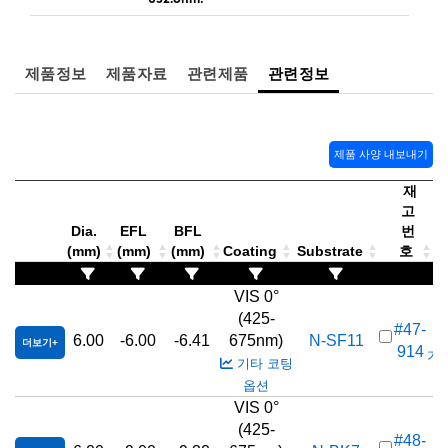
제품정보
제품자료
관련제품
관련정보
제품 사양 내보내기
재
고
Dia.
EFL
BFL
번
(mm)
(mm)
(mm)
Coating
Substrate
호
가
VIS 0°
(425-
#47-
6.00
-6.00
-6.41
675nm)
N-SF11
더보기
914
가격
기타 코팅
옵션
VIS 0°
(425-
#48-