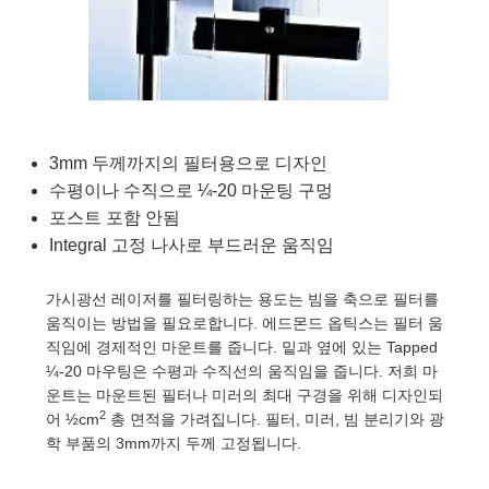
semblies
splitters
s
 Objectives
as
nt Tools
echnologies
llumination
실 또는 제품생산
Test Targets
d Testing and Detection
ns Accessories
tical Components
roscopy
mechanics
명
ameras
tical Components
ty
MR
Testing and Detection
d Lab and Production
ptics
nd Isolators
e Systems
 Cameras
g and Detection
rial Processing
 Lab and Production
cs
rization
 Filters
cessories and Optomechanics
실 또는 제품생산
oherence Tomography
ner
3mm 두께까지의 필터용으로 디자인
수평이나 수직으로 ¼-20 마운팅 구멍
cs
ms
oom Lenses
d Interface Cameras
포스트 포함 안됨
Integral 고정 나사로 부드러운 움직임
Optics
학 신제품
y Targets
ystems
가시광선 레이저를 필터링하는 용도는 빔을 축으로 필터를
eam Sputtering) Coated Optics
nd Stage Micrometers
ras
ng Development Systems
움직이는 방법을 필요로합니다. 에드몬드 옵틱스는 필터 움
직임에 경제적인 마운트를 줍니다. 밑과 옆에 있는 Tapped
e Optical Elements (DOE)
y Mechanics
hoto-Optical Company
¼-20 마우팅은 수평과 수직선의 움직임을 줍니다. 저희 마
운트는 마운트된 필터나 미러의 최대 구경을 위해 디자인되
s
2
어 ½cm
총 면적을 가려집니다. 필터, 미러, 빔 분리기와 광
학 부품의 3mm까지 두께 고정됩니다.
es and Couplers