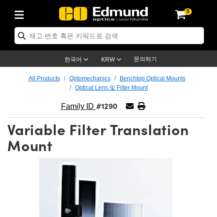
0
ptics
ser Optics
ptomechanics
icroscopy
asers
aging Lenses
ameras
라이트 & 조명
st Targets
ting & Detection
b & Production
op By Application
op By Brand
ew Products
earance Products
ertified Products
nses
ors
em
tics® Objectives
rces
l Length Lenses
ras
sion Lighting
 Test Targets
etrology
eaning
ng
C®
s
Laser Optics
d Optics
문의하기
한국어
KRW
rrors
es
age System
bjectives
surement and Electronics
c Lenses
hernet Cameras
명
Test Targets
sion Solutions
 Handling Tools
ing
on
학 신제품
 Optics
ed Optomechanics
All Products
Optomechanics
Benchtop Optical Mounts
Optical Lens 및 Filter Mount
nd Diffusers
dows
Optical Mounts
bjectives
cs
s (S-Mount Lenses)
FLIR Cameras
py Lighting
lysis & Stage Micrometers
surement and Electronics
ols
ameras
®
mechanics
 Optomechanics
 Lasers
#1290
Family ID
ters
rs
System
ctives
plifiers
iable Magnification Lenses
ion Cameras
rces
ay Level Test Targets
hesives
opy
scopy
Lasers
d Microscopy
Variable Filter Translation
on Optics
Optics
ables and Breadboards
ctives
ty
e Objectives
meras
on Accessories
ets
ckened Products
onal Imaging
ng Lenses
 Microscopy
d Imaging Lenses
Mount
ers
m Expanders
 Stages
orrected Objectives
hanics
ses
ng Cameras
nation
ings
rs
 재질
 Imaging
ras
 Imaging Lenses
d Cameras
cal Assemblies
ages and Slides
jugate Objectives
ssories
d Lenses
ion Labs Cameras™
opy
and Accessories
cal Imaging
nation
 Cameras
 Illumination
n Gratings
m Shaping
 Apertures
 Objectives
duction
oduction and Advanced
as
ig and Roughness Standards
on Microscopy
g and Detection
Illumination
 Test Targets
hy