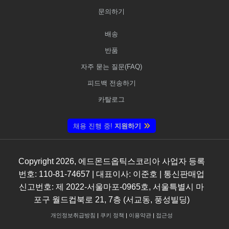
문의하기
배송
반품
자주 묻는 질문(FAQ)
피드백 전송하기
카탈로그
채용 진행 중!
지원하기
Copyright
2026
, 에드몬드옵틱스코리아 사업자 등록
번호: 110-81-74657 | 대표이사: 이준호 | 통신판매업
신고번호: 제 2022-서울마포-0965호, 서울특별시 마
포구 월드컵북로 21, 7층 (서교동, 풍성빌딩)
개인정보취급방침
|
쿠키 정책
|
이용약관
|
접근성