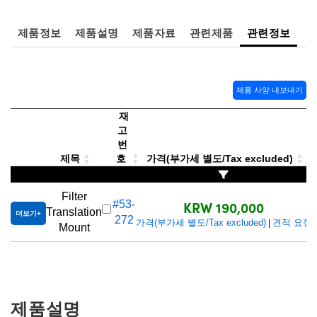
 Direct Microscopes
® Optical Components
제품정보
제품설명
제품자료
관련제품
관련정보
s
ion Labs™
scopy
제품 사양 내보내기
ics
재
고
번
제목
호
가격(부가세 별도/Tax excluded)
n Gratings™
AX
Filter
KRW 190,000
#53-
Translation
더보기
272
tical Components
가격(부가세 별도/Tax excluded)
견적 요청
|
Mount
Innovations (UFI)
제품설명