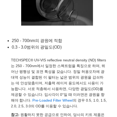
semblies
splitters
s
 Objectives
as
nt Tools
echnologies
llumination
실 또는 제품생산
Test Targets
d Testing and Detection
ns Accessories
tical Components
roscopy
mechanics
명
ameras
tical Components
ty
MR
Testing and Detection
d Lab and Production
ptics
nd Isolators
e Systems
 Cameras
g and Detection
rial Processing
 Lab and Production
cs
rization
 Filters
cessories and Optomechanics
실 또는 제품생산
oherence Tomography
ner
250 - 700nm의 광원에 적합
0.3 - 3.0범위의 광밀도(OD)
cs
ms
oom Lenses
d Interface Cameras
TECHSPEC® UV-VIS reflective neutral density (ND) filters
Optics
학 신제품
y Targets
ystems
는 250 - 700nm에서 일정한 스펙트럼을 특징으로 하며, 뛰
어난 평행성 및 표면 특성을 갖습니다. 정밀 허용오차에 광
eam Sputtering) Coated Optics
nd Stage Micrometers
ras
ng Development Systems
대역 성능이 결합된 이 필터는 넓은 범위의 광원을 감쇠하
는 데 안성맞춤이며, 저출력 레이저 용도에서도 사용이 가
e Optical Elements (DOE)
y Mechanics
hoto-Optical Company
능합니다. 서로 적층해서 사용하면, 다양한 광밀도(OD)를
제공할 수 있습니다. 입사각이 0°일 때 미러면은 광원을 향
s
해야 합니다.
Pre-Loaded Filter Wheel
의 경우 0.5, 1.0, 1.5,
2.0, 2.5, 3.0의 OD를 이용할 수 있습니다.
es and Couplers
참고:
원활하지 못한 공급으로 인하여, 당사의 키트 제품은