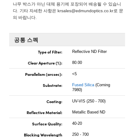
 Direct Microscopes
® Optical Components
나무 박스가 아닌 대체 용기에 포장되어 배송될 수 있습니
다. 기타 자세한 사항은
krsales@edmundoptics.co.kr
로 문
s
ion Labs™
의 바랍니다.
scopy
공통 스펙
ics
Type of Filter:
Reflective ND Filter
Clear Aperture (%):
80.00
n Gratings™
Parallelism (arcsec):
<5
AX
Substrate:
Fused Silica
(Corning
7980)
tical Components
Coating:
UV-VIS (250 - 700)
Reflective Material:
Metallic Based ND
Innovations (UFI)
Surface Quality:
40-20
Blocking Wavelength
250 - 700