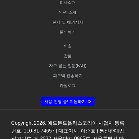
회사소개
임원 소개
본사 및 해외지사
문의하기
배송
반품
자주 묻는 질문(FAQ)
피드백 전송하기
카탈로그
채용 진행 중!
지원하기
Copyright
2026
, 에드몬드옵틱스코리아 사업자 등록
번호: 110-81-74657 | 대표이사: 이준호 | 통신판매업
신고번호: 제 2022-서울마포-0965호, 서울특별시 마