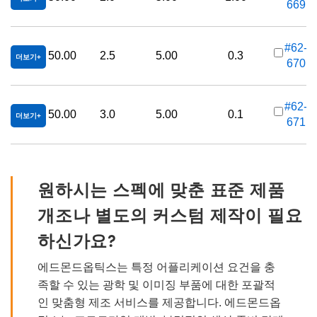
669
가
#62-
50.00
2.5
5.00
0.3
더보기
670
가
#62-
50.00
3.0
5.00
0.1
더보기
671
가
원하시는 스펙에 맞춘 표준 제품
개조나 별도의 커스텀 제작이 필요
하신가요?
에드몬드옵틱스는 특정 어플리케이션 요건을 충
족할 수 있는 광학 및 이미징 부품에 대한 포괄적
인 맞춤형 제조 서비스를 제공합니다. 에드몬드옵