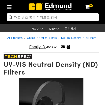
0
ptics
ser Optics
ptomechanics
icroscopy
asers
aging Lenses
ameras
라이트 & 조명
st Targets
ting & Detection
b & Production
op By Application
op By Brand
ew Products
earance Products
ertified Products
nses
ors
em
tics® Objectives
rces
l Length Lenses
ras
sion Lighting
 Test Targets
etrology
eaning
ng
C®
s
Laser Optics
d Optics
문의하기
한국어
KRW
rrors
es
age System
bjectives
surement and Electronics
c Lenses
hernet Cameras
명
Test Targets
sion Solutions
 Handling Tools
ing
on
학 신제품
 Optics
ed Optomechanics
All Products
Optics
Optical Filters
Neutral Density (ND) Filters
#2332
nd Diffusers
dows
Optical Mounts
bjectives
cs
s (S-Mount Lenses)
FLIR Cameras
py Lighting
lysis & Stage Micrometers
surement and Electronics
ols
ameras
®
mechanics
 Optomechanics
 Lasers
Family ID
ters
rs
System
ctives
plifiers
iable Magnification Lenses
ion Cameras
rces
ay Level Test Targets
hesives
opy
scopy
Lasers
d Microscopy
UV-VIS Neutral Density (ND)
on Optics
Optics
ables and Breadboards
ctives
ty
e Objectives
meras
on Accessories
ets
ckened Products
onal Imaging
ng Lenses
 Microscopy
d Imaging Lenses
Filters
ers
m Expanders
 Stages
orrected Objectives
hanics
ses
ng Cameras
nation
ings
rs
 재질
 Imaging
ras
 Imaging Lenses
d Cameras
cal Assemblies
ages and Slides
jugate Objectives
ssories
d Lenses
ion Labs Cameras™
opy
and Accessories
cal Imaging
nation
 Cameras
 Illumination
n Gratings
m Shaping
 Apertures
 Objectives
duction
oduction and Advanced
as
ig and Roughness Standards
on Microscopy
g and Detection
Illumination
 Test Targets
hy