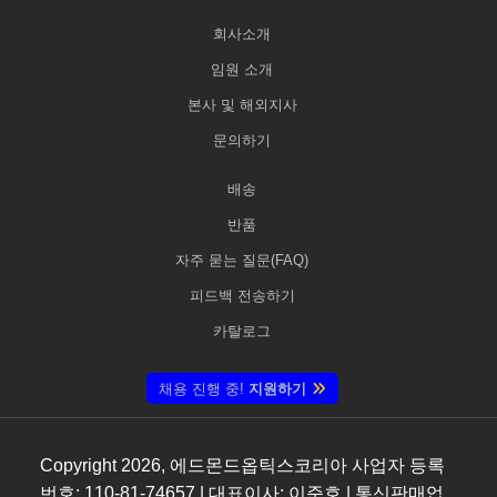
회사소개
임원 소개
본사 및 해외지사
문의하기
배송
반품
자주 묻는 질문(FAQ)
피드백 전송하기
카탈로그
채용 진행 중!
지원하기
Copyright
2026
, 에드몬드옵틱스코리아 사업자 등록
번호: 110-81-74657 | 대표이사: 이준호 | 통신판매업