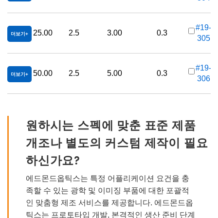
#19-
25.00
2.5
3.00
0.3
더보기
305
가
#19-
50.00
2.5
5.00
0.3
더보기
306
가
원하시는 스펙에 맞춘 표준 제품
개조나 별도의 커스텀 제작이 필요
하신가요?
에드몬드옵틱스는 특정 어플리케이션 요건을 충
족할 수 있는 광학 및 이미징 부품에 대한 포괄적
인 맞춤형 제조 서비스를 제공합니다. 에드몬드옵
틱스는 프로토타입 개발, 본격적인 생산 준비 단계