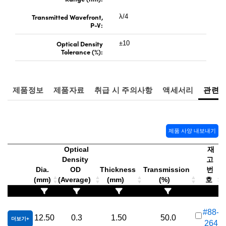
Transmitted Wavefront,
λ/4
P-V:
Optical Density
±10
Tolerance (%):
제품정보
제품자료
취급 시 주의사항
액세서리
관련
제품 사양 내보내기
Optical
재
Density
고
Dia.
OD
Thickness
Transmission
번
(mm)
(Average)
(mm)
(%)
호
#88-
12.50
0.3
1.50
50.0
더보기
264
가