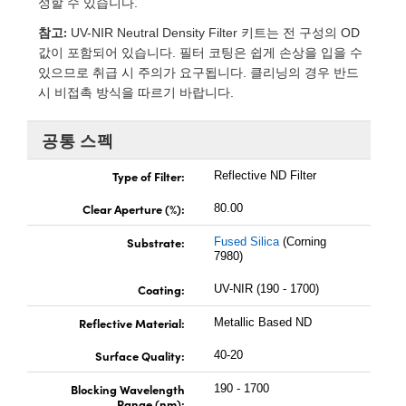
성할 수 있습니다.
rect Microscopes
ptical Components
참고:
UV-NIR Neutral Density Filter 키트는 전 구성의 OD
 Labs™
값이 포함되어 있습니다. 필터 코팅은 쉽게 손상을 입을 수
있으므로 취급 시 주의가 요구됩니다. 클리닝의 경우 반드
opy
시 비접촉 방식을 따르기 바랍니다.
공통 스펙
Type of Filter:
Reflective ND Filter
ratings™
Clear Aperture (%):
80.00
Substrate:
Fused Silica
(Corning
7980)
al Components
Coating:
UV-NIR (190 - 1700)
Reflective Material:
Metallic Based ND
Surface Quality:
40-20
vations (UFI)
Blocking Wavelength
190 - 1700
Range (nm):