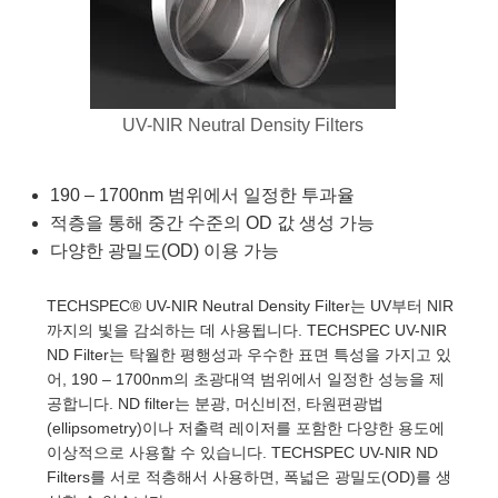
blies
itters
jectives
Accessories
Tools
nologies
mination
또는 제품생산
t Targets
sting and Detection
al Components
copy
hanics
eras
al Components
ting and Detection
ab and Production
s
solators
ystems
meras
nd Detection
l Processing
b and Production
UV-NIR Neutral Density Filters
tion
lters
sories and Optomechanics
또는 제품생산
rence Tomography
190 – 1700nm 범위에서 일정한 투과율
 Lenses
nterface Cameras
적층을 통해 중간 수준의 OD 값 생성 가능
다양한 광밀도(OD) 이용 가능
cs
신제품
argets
ems
TECHSPEC® UV-NIR Neutral Density Filter는 UV부터 NIR
 Sputtering) Coated Optics
Stage Micrometers
Development Systems
까지의 빛을 감쇠하는 데 사용됩니다. TECHSPEC UV-NIR
ND Filter는 탁월한 평행성과 우수한 표면 특성을 가지고 있
ptical Elements (DOE)
echanics
o-Optical Company
어, 190 – 1700nm의 초광대역 범위에서 일정한 성능을 제
공합니다. ND filter는 분광, 머신비전, 타원편광법
(ellipsometry)이나 저출력 레이저를 포함한 다양한 용도에
이상적으로 사용할 수 있습니다. TECHSPEC UV-NIR ND
and Couplers
Filters를 서로 적층해서 사용하면, 폭넓은 광밀도(OD)를 생