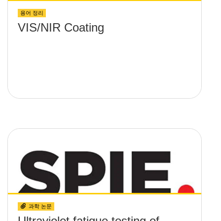
용어 정리
VIS/NIR Coating
과학 논문
Ultraviolet fatigue testing of