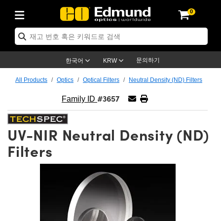
0
cs
 Optics
mechanics
oscopy
rs
ing Lenses
eras
트 & 조명
Targets
ng & Detection
 Production
By Application
 By Brand
Products
ance Products
ified Products
s
s® Objectives
ength Lenses
n Lighting
t Targets
logy
ing
er Optics
tics
문의하기
한국어
KRW
rs
 System
ctives
ment and Electronics
nses
net Cameras
t Targets
n Solutions
ndling Tools
신제품
ics
ptomechanics
All Products
Optics
Optical Filters
Neutral Density (ND) Filters
#3657
Diffusers
s
ical Mounts
ctives
-Mount Lenses)
R Cameras
Lighting
s & Stage Micrometers
ment and Electronics
eras
hanics
tomechanics
sers
Family ID
tem
ves
iers
le Magnification Lenses
 Cameras
evel Test Targets
ives
opy
ers
icroscopy
UV-NIR Neutral Density (ND)
ptics
cs
s and Breadboards
ves
bjectives
as
ccessories
ned Products
l Imaging
Lenses
croscopy
maging Lenses
Filters
xpanders
ages
cted Objectives
ics
Cameras
ion
s
ging
aging Lenses
ameras
 Assemblies
 and Slides
ate Objectives
ries
enses
 Labs Cameras™
 Accessories
 Imaging
ion
meras
lumination
atings
haping
rtures
ectives
ion
ction and Advanced Photography
and Roughness Standards
Microscopy
nd Detection
umination
st Targets