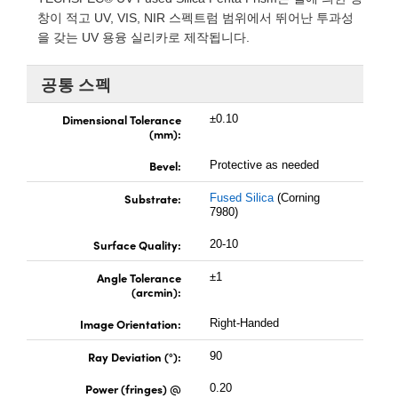
t Microscopes
cal Components
창이 적고 UV, VIS, NIR 스펙트럼 범위에서 뛰어난 투과성
을 갖는 UV 용융 실리카로 제작됩니다.
bs™
공통 스펙
Dimensional Tolerance
±0.10
(mm):
Bevel:
Protective as needed
Substrate:
Fused Silica
(Corning
ings™
7980)
Surface Quality:
20-10
Angle Tolerance
±1
 Components
(arcmin):
Image Orientation:
Right-Handed
Ray Deviation (°):
90
ions (UFI)
Power (fringes) @
0.20