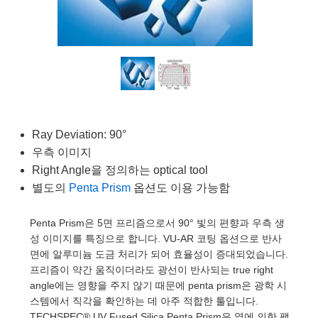
es
ers
ctives
essories
ls
logies
ation
 제품생산
argets
ng and Detection
 Components
y
ics
s
Components
g and Detection
and Production
ators
ems
as
Detection
rocessing
nd Production
n
rs
ies and Optomechanics
 제품생산
ce Tomography
Ray Deviation: 90°
enses
rface Cameras
우측 이미지
품
ets
Right Angle을 정의하는 optical tool
별도의
Penta Prism
옵션도 이용 가능함
uttering) Coated Optics
ge Micrometers
elopment Systems
Penta Prism은 5면 프리즘으로서 90° 빛의 편향과 우측 생
al Elements (DOE)
hanics
ptical Company
성 이미지를 특징으로 합니다. VU-AR 코팅 옵션으로 반사
면에 알루미늄 도금 처리가 되어 효율성이 증대되었습니다.
프리즘이 약간 움직이더라도 광선이 반사되는 true right
angle에는 영향을 주지 않기 때문에 penta prism은 광학 시
 Couplers
스템에서 직각을 확인하는 데 아주 적합한 툴입니다.
TECHSPEC® UV Fused Silica Penta Prism은 열에 의한 팽