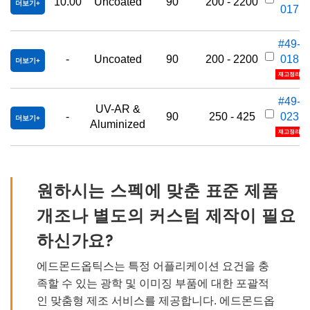
10.00
Uncoated
90
200 - 2200
더보기
017
가
#49-
-
Uncoated
90
200 - 2200
018
더보기
재고정리
#49-
UV-AR &
-
90
250 - 425
023
더보기
Aluminized
재고정리
원하시는 스펙에 맞춘 표준 제품
개조나 별도의 커스텀 제작이 필요
하신가요?
에드몬드옵틱스는 특정 어플리케이션 요건을 충
족할 수 있는 광학 및 이미징 부품에 대한 포괄적
인 맞춤형 제조 서비스를 제공합니다. 에드몬드옵