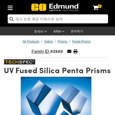
0
ptics
chanics
copy
 Lenses
as
& 조명
gets
& Detection
roduction
Application
 Brand
oducts
ce Products
ied Products
Objectives
th Lenses
ighting
argets
y
Optics
s
문의하기
한국어
KRW
stem
ves
t and Electronics
s
 Cameras
argets
olutions
ing Tools
품
mechanics
All Products
Optics
Prisms
Penta Prisms
#2889
fusers
l Mounts
ves
unt Lenses)
ameras
hting
 Stage Micrometers
t and Electronics
s
ics
mechanics
s
Family ID
s
Magnification Lenses
meras
l Test Targets
s
oscopy
UV Fused Silica Penta Prisms
cs
nd Breadboards
ctives
ssories
 Products
maging
ses
scopy
ing Lenses
nders
s
d Objectives
eras
ng
ng Lenses
ras
semblies
nd Slides
Objectives
s
es
bs Cameras™
cessories
aging
ras
ination
ngs
ing
res
ives
on and Advanced Photography
 Roughness Standards
roscopy
Detection
nation
argets