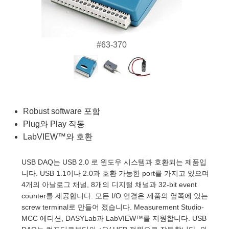
semblies
splitters
s
 Objectives
as
nt Tools
echnologies
llumination
실 또는 제품생산
Test Targets
d Testing and Detection
ns Accessories
tical Components
roscopy
mechanics
명
ameras
tical Components
ty
MR
Testing and Detection
d Lab and Production
#63-370
ptics
nd Isolators
e Systems
 Cameras
g and Detection
rial Processing
 Lab and Production
cs
rization
 Filters
cessories and Optomechanics
실 또는 제품생산
oherence Tomography
ner
cs
ms
oom Lenses
d Interface Cameras
Robust software 포함
Optics
학 신제품
y Targets
ystems
Plug와 Play 작동
LabVIEW™와 호환
eam Sputtering) Coated Optics
nd Stage Micrometers
ras
ng Development Systems
USB DAQ는 USB 2.0 로 윈도우 시스템과 호환되는 제품입
e Optical Elements (DOE)
y Mechanics
hoto-Optical Company
니다. USB 1.1이나 2.0과 호환 가능한 port를 가지고 있으며
4개의 아날로그 채널, 8개의 디지털 채널과 32-bit event
s
counter를 제공합니다. 모든 I/O 연결은 제품의 옆쪽에 있는
screw terminal로 만들어 졌습니다. Measurement Studio-
es and Couplers
MCC 에디션, DASYLab과 LabVIEW™를 지원합니다. USB