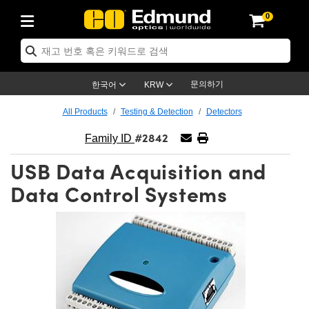
0
ptics
ser Optics
ptomechanics
icroscopy
asers
aging Lenses
ameras
라이트 & 조명
st Targets
ting & Detection
b & Production
op By Application
op By Brand
ew Products
earance Products
ertified Products
nses
ors
em
tics® Objectives
rces
l Length Lenses
ras
sion Lighting
 Test Targets
etrology
eaning
ng
C®
s
Laser Optics
d Optics
문의하기
한국어
KRW
rrors
es
age System
bjectives
surement and Electronics
c Lenses
hernet Cameras
명
Test Targets
sion Solutions
 Handling Tools
ing
on
학 신제품
 Optics
ed Optomechanics
All Products
Testing & Detection
Detectors
#2842
nd Diffusers
dows
Optical Mounts
bjectives
cs
s (S-Mount Lenses)
FLIR Cameras
py Lighting
lysis & Stage Micrometers
surement and Electronics
ols
ameras
®
mechanics
 Optomechanics
 Lasers
Family ID
USB Data Acquisition and
ters
rs
System
ctives
plifiers
iable Magnification Lenses
ion Cameras
rces
ay Level Test Targets
hesives
opy
scopy
Lasers
d Microscopy
Data Control Systems
on Optics
Optics
ables and Breadboards
ctives
ty
e Objectives
meras
on Accessories
ets
ckened Products
onal Imaging
ng Lenses
 Microscopy
d Imaging Lenses
ers
m Expanders
 Stages
orrected Objectives
hanics
ses
ng Cameras
nation
ings
rs
 재질
 Imaging
ras
 Imaging Lenses
d Cameras
cal Assemblies
ages and Slides
jugate Objectives
ssories
d Lenses
ion Labs Cameras™
opy
and Accessories
cal Imaging
nation
 Cameras
 Illumination
n Gratings
m Shaping
 Apertures
 Objectives
duction
oduction and Advanced
as
ig and Roughness Standards
on Microscopy
g and Detection
Illumination
 Test Targets
hy