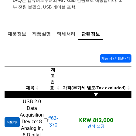
DAQ는 컴퓨터로부터의 +5V USB 전원으로 작동합니다. 외
 Direct Microscopes
® Optical Components
부 전원 불필요. USB 케이블 포함.
s
ion Labs™
scopy
제품정보
제품설명
액세서리
관련정보
ics
제품 사양 내보내기
n Gratings™
재
고
AX
번
제목
호
가격(부가세 별도/Tax excluded)
tical Components
USB 2.0
Data
Acquisition
KRW 812,000
#63-
Device: 8
Innovations (UFI)
더보기
370
견적 요청
Analog In,
8 Digital