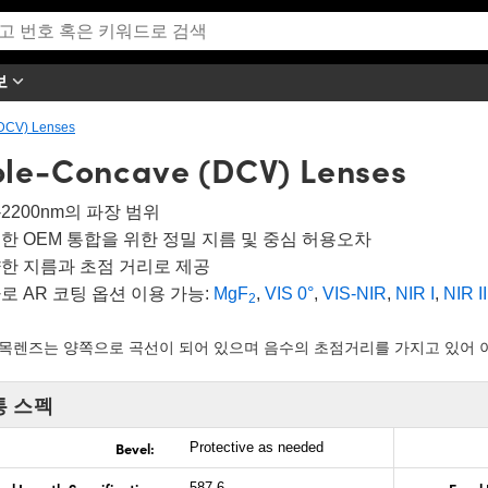
보
DCV) Lenses
le-Concave (DCV) Lenses
0-2200nm의 파장 범위
한 OEM 통합을 위한 정밀 지름 및 중심 허용오차
한 지름과 초점 거리로 제공
로 AR 코팅 옵션 이용 가능:
MgF
,
VIS 0°
,
VIS-NIR
,
NIR I
,
NIR II
2
오목렌즈는 양쪽으로 곡선이 되어 있으며 음수의 초점거리를 가지고 있어 
통 스펙
Bevel:
Protective as needed
587.6