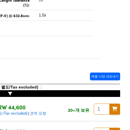
 Length Tolerance
(%):
(P-V) @ 632.8nm:
1.5λ
제품 사양 내보내기
도/Tax excluded)
RW 44,600
20+개 보유
ax excluded)
견적 요청
|