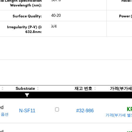
cal Length Specification
Focal
Wavelength (nm):
Surface Quality:
Power 
40-20
Irregularity (P-V) @
λ/4
632.8nm:
g
Substrate
재고 번호
가격(부가세 별
K
ed
N-SF11
#32-986
 옵션
가격(부가세 별도/T
ed