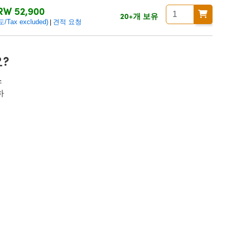
RW 52,900
20+개 보유
ax excluded)
견적 요청
|
?
스
하