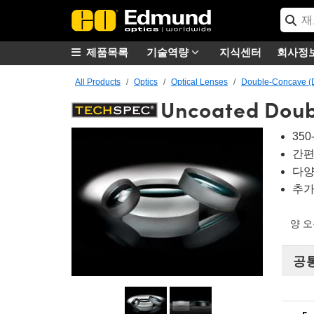
제품목록
기술역량
지식센터
회사정
All Products
Optics
Optical Lenses
Double-Concave (
Uncoated Doub
35
간편
다양
추가
양 
공