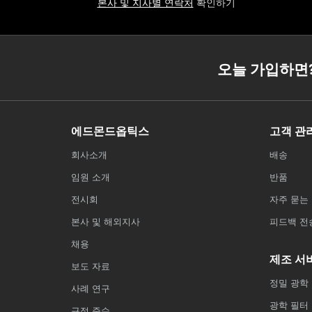
본사 및 지사별 연락처
확인하기
오늘 가입하면
에드몬드옵틱스
고객 관
회사소개
배송
임원 소개
반품
전시회
자주 묻는 
본사 및 해외지사
피드백 전
채용
제조 서
보도 자료
정밀 광학
사례 연구
광학 필터
규정 준수