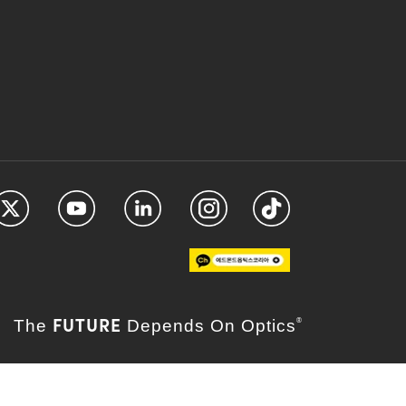
FUTURE
The
Depends On Optics
®