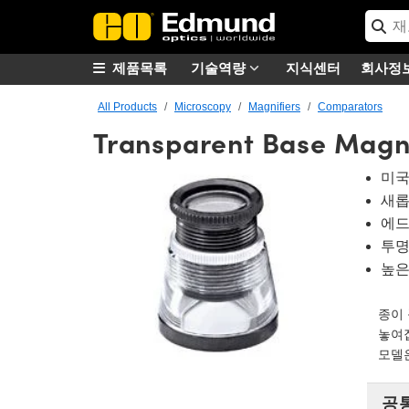
제품목록
기술역량
지식센터
회사정
All Products
Microscopy
Magnifiers
Comparators
Transparent Base Magni
미국
새롭
에드
투명
높은 
종이 
놓여집
모델은
공