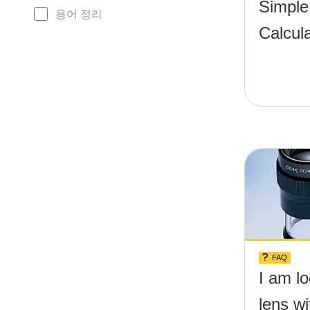
Simple
용어 정리
Calcula
FAQ
I am lo
lens wi