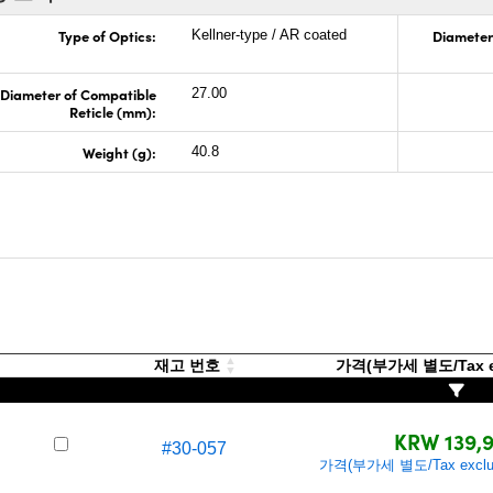
Type of Optics:
Diameter
Kellner-type / AR coated
Diameter of Compatible
27.00
Reticle (mm):
Weight (g):
40.8
재고 번호
가격(부가세 별도/Tax e
KRW 139,
#30-057
가격(부가세 별도/Tax exclu