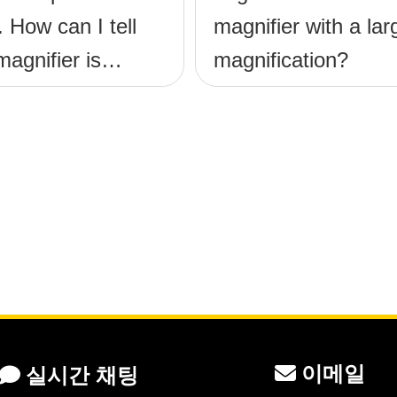
. How can I tell
magnifier with a lar
agnifier is
magnification?
or me?
이메일
실시간 채팅