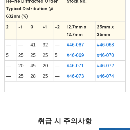
He-Ne Diffracted Order
Stock No.
Typical Distribution @
632nm (%)
2
-1
0
+1
+2
12.7mm x
25mm x
12.7mm
25mm
—
—
41
32
—
#46-067
#46-068
5
25
25
25
5
#46-069
#46-070
—
20
45
20
—
#46-071
#46-072
—
25
28
25
—
#46-073
#46-074
취급 시 주의사항