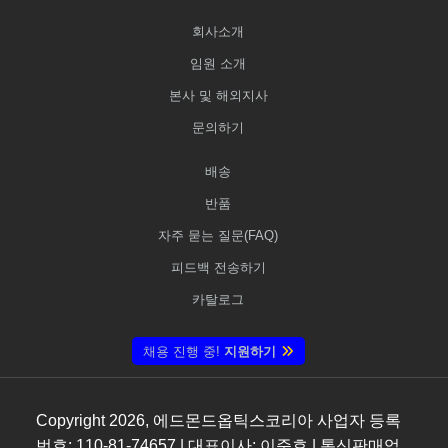
회사소개
임원 소개
본사 및 해외지사
문의하기
배송
반품
자주 묻는 질문(FAQ)
피드백 전송하기
카탈로그
채용 진행 중!
지원하기
Copyright
2026
, 에드몬드옵틱스코리아 사업자 등록
번호: 110-81-74657 | 대표이사: 이준호 | 통신판매업