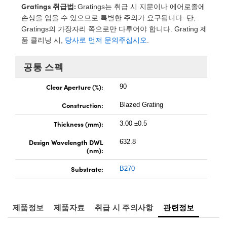
rect Microscopes
ptical Components
Gratings 취급법:
Gratings는 취급 시 지문이나 에어로졸에
손상을 입을 수 있으므로 특별한 주의가 요구됩니다. 단,
 Labs™
Gratings의 가장자리 쪽으로만 다루어야 합니다. Grating 제
품 클리닝 시,
당사로 먼저 문의주십시오
.
opy
공통 스펙
Clear Aperture (%):
90
Construction:
Blazed Grating
ratings™
Thickness (mm):
3.00 ±0.5
Design Wavelength DWL
632.8
(nm):
al Components
Substrate:
B270
vations (UFI)
제품정보
제품자료
취급 시 주의사항
관련정보