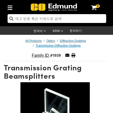
0
cs
 Optics
mechanics
oscopy
rs
ing Lenses
eras
트 & 조명
Targets
ng & Detection
 Production
By Application
 By Brand
Products
ance Products
ified Products
s
s® Objectives
ength Lenses
n Lighting
t Targets
logy
ing
er Optics
tics
문의하기
한국어
KRW
rs
 System
ctives
ment and Electronics
nses
net Cameras
t Targets
n Solutions
ndling Tools
신제품
ics
ptomechanics
All Products
Optics
Diffraction Gratings
Transmissive Diffraction Gratings
Diffusers
s
ical Mounts
ctives
-Mount Lenses)
R Cameras
Lighting
s & Stage Micrometers
ment and Electronics
eras
hanics
tomechanics
sers
#1939
Family ID
tem
ves
iers
le Magnification Lenses
 Cameras
evel Test Targets
ives
opy
ers
icroscopy
Transmission Grating
ptics
cs
s and Breadboards
ves
bjectives
as
ccessories
ned Products
l Imaging
Lenses
croscopy
maging Lenses
Beamsplitters
xpanders
ages
cted Objectives
ics
Cameras
ion
s
ging
aging Lenses
ameras
 Assemblies
 and Slides
ate Objectives
ries
enses
 Labs Cameras™
 Accessories
 Imaging
ion
meras
lumination
atings
haping
rtures
ectives
ion
ction and Advanced Photography
and Roughness Standards
Microscopy
nd Detection
umination
st Targets