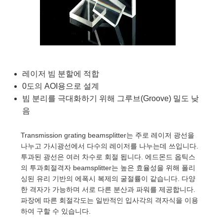
blies
itters
jectives
Accessories
Tools
nologies
mination
또는 제품생산
t Targets
sting and Detection
al Components
copy
hanics
eras
al Components
ting and Detection
ab and Production
s
solators
ystems
meras
nd Detection
l Processing
b and Production
tion
lters
sories and Optomechanics
또는 제품생산
rence Tomography
레이저 빔 분할에 적합
0도의 AOI용으로 설계
 Lenses
nterface Cameras
빔 분리를 극대화하기 위해 그루브(Groove) 밀도 낮
음
cs
신제품
argets
ems
Transmission grating beamsplitter는 주로 레이저 광선을
 Sputtering) Coated Optics
Stage Micrometers
Development Systems
나누고 가시광선에서 다수의 레이저를 나누는데 쓰입니다.
투과된 광선은 여러 차수로 회절 됩니다. 에드몬드 옵틱스
ptical Elements (DOE)
echanics
o-Optical Company
의 투과회절격자 beamsplitter는 높은 효율성을 위해 폴리
싱된 유리 기반의 에폭시 복제의 굴절률이 같습니다. 다양
한 격자가 가능하며 서로 다른 분산과 파워를 제공합니다.
파장에 따른 회절각도는 일반적인 입사각의 격자식을 이용
and Couplers
하여 구할 수 있습니다.