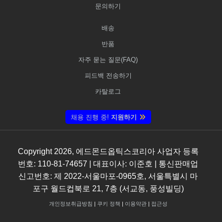
문의하기
배송
반품
자주 묻는 질문(FAQ)
피드백 전송하기
카탈로그
채용 진행 중!
지원하기
Copyright
2026
, 에드몬드옵틱스코리아 사업자 등록
번호: 110-81-74657 | 대표이사: 이준호 | 통신판매업
신고번호: 제 2022-서울마포-0965호, 서울특별시 마
포구 월드컵북로 21, 7층 (서교동, 풍성빌딩)
개인정보취급방침
|
쿠키 정책
|
이용약관
|
접근성