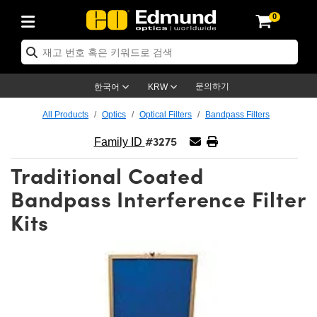
0
ptics
ser Optics
ptomechanics
icroscopy
asers
aging Lenses
ameras
라이트 & 조명
st Targets
ting & Detection
b & Production
op By Application
op By Brand
ew Products
earance Products
ertified Products
nses
ors
em
tics® Objectives
rces
l Length Lenses
ras
sion Lighting
 Test Targets
etrology
eaning
ng
C®
s
Laser Optics
d Optics
문의하기
한국어
KRW
rrors
es
age System
bjectives
surement and Electronics
c Lenses
hernet Cameras
명
Test Targets
sion Solutions
 Handling Tools
ing
on
학 신제품
 Optics
ed Optomechanics
All Products
Optics
Optical Filters
Bandpass Filters
#3275
nd Diffusers
dows
Optical Mounts
bjectives
cs
s (S-Mount Lenses)
FLIR Cameras
py Lighting
lysis & Stage Micrometers
surement and Electronics
ols
ameras
®
mechanics
 Optomechanics
 Lasers
Family ID
Traditional Coated
ters
rs
System
ctives
plifiers
iable Magnification Lenses
ion Cameras
rces
ay Level Test Targets
hesives
opy
scopy
Lasers
d Microscopy
Bandpass Interference Filter
on Optics
Optics
ables and Breadboards
ctives
ty
e Objectives
meras
on Accessories
ets
ckened Products
onal Imaging
ng Lenses
 Microscopy
d Imaging Lenses
Kits
ers
m Expanders
 Stages
orrected Objectives
hanics
ses
ng Cameras
nation
ings
rs
 재질
 Imaging
ras
 Imaging Lenses
d Cameras
cal Assemblies
ages and Slides
jugate Objectives
ssories
d Lenses
ion Labs Cameras™
opy
and Accessories
cal Imaging
nation
 Cameras
 Illumination
n Gratings
m Shaping
 Apertures
 Objectives
duction
oduction and Advanced
as
ig and Roughness Standards
on Microscopy
g and Detection
Illumination
 Test Targets
hy