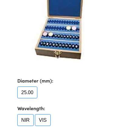
semblies
splitters
s
 Objectives
as
nt Tools
echnologies
llumination
실 또는 제품생산
Test Targets
d Testing and Detection
ns Accessories
tical Components
roscopy
mechanics
명
ameras
tical Components
ty
MR
Testing and Detection
d Lab and Production
ptics
nd Isolators
e Systems
 Cameras
g and Detection
rial Processing
 Lab and Production
cs
rization
 Filters
cessories and Optomechanics
실 또는 제품생산
oherence Tomography
ner
cs
ms
oom Lenses
d Interface Cameras
Optics
학 신제품
y Targets
ystems
Diameter (mm):
eam Sputtering) Coated Optics
nd Stage Micrometers
ras
ng Development Systems
25.00
e Optical Elements (DOE)
y Mechanics
hoto-Optical Company
Wavelength:
s
NIR
VIS
es and Couplers