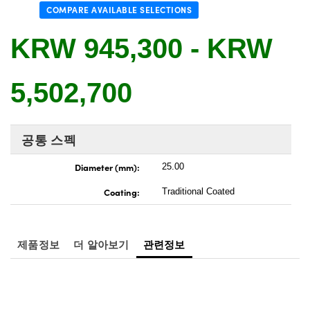
 Direct Microscopes
® Optical Components
COMPARE AVAILABLE SELECTIONS
s
ion Labs™
KRW 945,300 - KRW
scopy
5,502,700
ics
공통 스펙
n Gratings™
Diameter (mm):
25.00
AX
Coating:
Traditional Coated
tical Components
제품정보
더 알아보기
관련정보
Innovations (UFI)