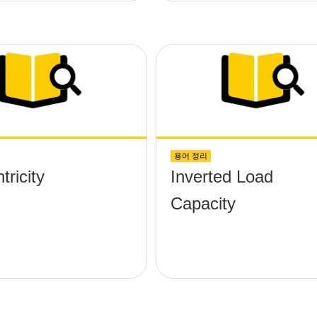
;-x, &theta;-y)
applications?
rm without any
 protruding up
the surface?
용어 정리
ricity
Inverted Load
Capacity