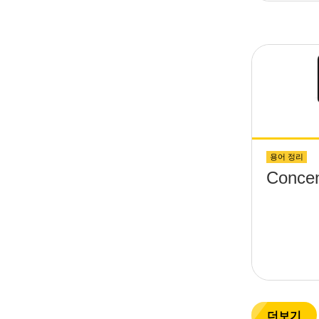
(&theta
platfo
screws
above 
용어 정리
Concent
더보기