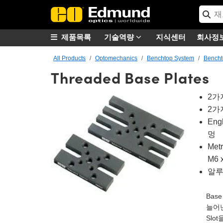
제품목록
기술역량
지식센터
회사정
All Products
Optomechanics
Benchtop System
Bencht
Threaded Base Plates
2가
2가지
Eng
멍
Met
M6 
알루미
Base
늘어난
Slo