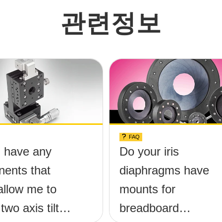
관련정보
FAQ
 have any
Do your iris
ents that
diaphragms have
allow me to
mounts for
two axis tilt
breadboard