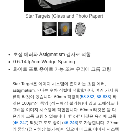
semblies
splitters
s
 Objectives
as
nt Tools
echnologies
llumination
실 또는 제품생산
Test Targets
d Testing and Detection
ns Accessories
Star Targets (Glass and Photo Paper)
tical Components
roscopy
mechanics
명
ameras
tical Components
ty
MR
Testing and Detection
d Lab and Production
ptics
nd Isolators
e Systems
 Cameras
g and Detection
rial Processing
 Lab and Production
cs
rization
 Filters
cessories and Optomechanics
실 또는 제품생산
oherence Tomography
ner
초점 에러와 Astigmatism 검사로 적합
cs
ms
oom Lenses
d Interface Cameras
0.6-14 lp/mm Wedge Spacing
Optics
학 신제품
y Targets
ystems
화이트 포토 종이로 가능 또는 유리에 크롬 코팅
eam Sputtering) Coated Optics
nd Stage Micrometers
ras
ng Development Systems
Star Target은 이미지 시스템에 존재하는 초점 에러,
astigmatism과 다른 수차 식별에 적합합니다. 여러 가지 종
e Optical Elements (DOE)
y Mechanics
hoto-Optical Company
류의 타깃이 있습니다. 60mm 직경의(
58-832
,
58-833
) 타
깃은 100μm의 중앙 (점 – 해상 불가능)이 있고 고해상도나
s
고배율 이미지 시스템에 적합합니다. 60mm 타깃은 둘 다
유리에 크롬 코팅 되었습니다. 4" x 4" 타깃은 유리에 크롬
es and Couplers
(
46-247
) 되었고 포토 종이 (
46-246
)로 가능합니다. 2.7mm
의 중앙 (점 – 해상 불가능)이 있으며 매크로 이미지 시스템