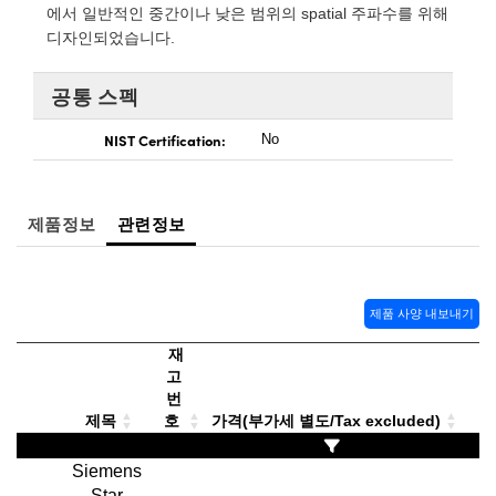
 Direct Microscopes
® Optical Components
에서 일반적인 중간이나 낮은 범위의 spatial 주파수를 위해
디자인되었습니다.
s
ion Labs™
공통 스펙
scopy
NIST Certification:
No
ics
제품정보
관련정보
n Gratings™
AX
제품 사양 내보내기
tical Components
재
고
번
제목
호
가격(부가세 별도/Tax excluded)
Innovations (UFI)
Siemens
Star