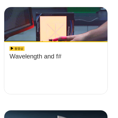
동영상
Wavelength and f#