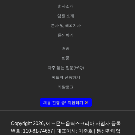
회사소개
임원 소개
본사 및 해외지사
문의하기
배송
반품
자주 묻는 질문(FAQ)
피드백 전송하기
카탈로그
채용 진행 중!
지원하기
Copyright
2026
, 에드몬드옵틱스코리아 사업자 등록
번호: 110-81-74657 | 대표이사: 이준호 | 통신판매업