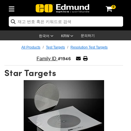
0
ptics
ser Optics
ptomechanics
icroscopy
asers
aging Lenses
ameras
라이트 & 조명
st Targets
ting & Detection
b & Production
op By Application
op By Brand
ew Products
earance Products
ertified Products
nses
ors
em
tics® Objectives
rces
l Length Lenses
ras
sion Lighting
 Test Targets
etrology
eaning
ng
C®
s
Laser Optics
d Optics
문의하기
한국어
KRW
rrors
es
age System
bjectives
surement and Electronics
c Lenses
hernet Cameras
명
Test Targets
sion Solutions
 Handling Tools
ing
on
학 신제품
 Optics
ed Optomechanics
All Products
Test Targets
Resolution Test Targets
#1946
nd Diffusers
dows
Optical Mounts
bjectives
cs
s (S-Mount Lenses)
FLIR Cameras
py Lighting
lysis & Stage Micrometers
surement and Electronics
ols
ameras
®
mechanics
 Optomechanics
 Lasers
Family ID
Star Targets
ters
rs
System
ctives
plifiers
iable Magnification Lenses
ion Cameras
rces
ay Level Test Targets
hesives
opy
scopy
Lasers
d Microscopy
on Optics
Optics
ables and Breadboards
ctives
ty
e Objectives
meras
on Accessories
ets
ckened Products
onal Imaging
ng Lenses
 Microscopy
d Imaging Lenses
ers
m Expanders
 Stages
orrected Objectives
hanics
ses
ng Cameras
nation
ings
rs
 재질
 Imaging
ras
 Imaging Lenses
d Cameras
cal Assemblies
ages and Slides
jugate Objectives
ssories
d Lenses
ion Labs Cameras™
opy
and Accessories
cal Imaging
nation
 Cameras
 Illumination
n Gratings
m Shaping
 Apertures
 Objectives
duction
oduction and Advanced
as
ig and Roughness Standards
on Microscopy
g and Detection
Illumination
 Test Targets
hy