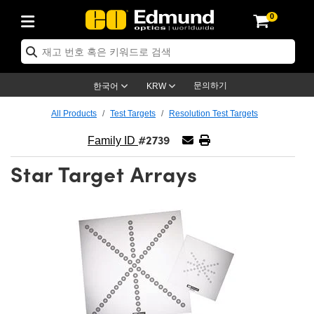
0
ptics
ser Optics
ptomechanics
icroscopy
asers
aging Lenses
ameras
라이트 & 조명
st Targets
ting & Detection
b & Production
op By Application
op By Brand
ew Products
earance Products
ertified Products
nses
ors
em
tics® Objectives
rces
l Length Lenses
ras
sion Lighting
 Test Targets
etrology
eaning
ng
C®
s
Laser Optics
d Optics
문의하기
한국어
KRW
rrors
es
age System
bjectives
surement and Electronics
c Lenses
hernet Cameras
명
Test Targets
sion Solutions
 Handling Tools
ing
on
학 신제품
 Optics
ed Optomechanics
All Products
Test Targets
Resolution Test Targets
#2739
nd Diffusers
dows
Optical Mounts
bjectives
cs
s (S-Mount Lenses)
FLIR Cameras
py Lighting
lysis & Stage Micrometers
surement and Electronics
ols
ameras
®
mechanics
 Optomechanics
 Lasers
Family ID
Star Target Arrays
ters
rs
System
ctives
plifiers
iable Magnification Lenses
ion Cameras
rces
ay Level Test Targets
hesives
opy
scopy
Lasers
d Microscopy
on Optics
Optics
ables and Breadboards
ctives
ty
e Objectives
meras
on Accessories
ets
ckened Products
onal Imaging
ng Lenses
 Microscopy
d Imaging Lenses
ers
m Expanders
 Stages
orrected Objectives
hanics
ses
ng Cameras
nation
ings
rs
 재질
 Imaging
ras
 Imaging Lenses
d Cameras
cal Assemblies
ages and Slides
jugate Objectives
ssories
d Lenses
ion Labs Cameras™
opy
and Accessories
cal Imaging
nation
 Cameras
 Illumination
n Gratings
m Shaping
 Apertures
 Objectives
duction
oduction and Advanced
as
ig and Roughness Standards
on Microscopy
g and Detection
Illumination
 Test Targets
hy