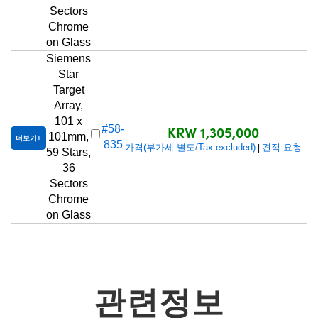
Sectors
Chrome
on Glass
Siemens
Star
Target
Array,
101 x
KRW 1,305,000
#58-
101mm,
더보기
835
가격(부가세 별도/Tax excluded)
견적 요청
|
59 Stars,
36
Sectors
Chrome
on Glass
관련정보