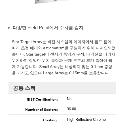
semblies
splitters
s
 Objectives
as
nt Tools
echnologies
llumination
실 또는 제품생산
Test Targets
d Testing and Detection
ns Accessories
tical Components
roscopy
mechanics
명
ameras
tical Components
ty
MR
Testing and Detection
d Lab and Production
다양한 Field Point에서 수차를 감지
ptics
nd Isolators
e Systems
 Cameras
g and Detection
rial Processing
 Lab and Production
cs
rization
 Filters
cessories and Optomechanics
실 또는 제품생산
oherence Tomography
ner
Star Target Array는 비전 시스템의 이미지에서 필드 점에
따라 초점 에러와 astigmatism을 구별하기 위해 디자인되었
cs
ms
oom Lenses
d Interface Cameras
습니다. Star target이 센서의 중앙과 구석, 대각선을 따라서
위치하여 정밀한 위치 결정과 문제 부분의 크기 측정이 쉽
Optics
학 신제품
y Targets
ystems
게 가능합니다. Small Array는 해상되지 않는 0.1mm 중앙
을 가지고 있으며 Large Array는 0.15mm를 보유합니다.
eam Sputtering) Coated Optics
nd Stage Micrometers
ras
ng Development Systems
공통 스펙
e Optical Elements (DOE)
y Mechanics
hoto-Optical Company
NIST Certification:
No
s
Number of Sectors:
36.00
es and Couplers
Coating:
High Reflective Chrome