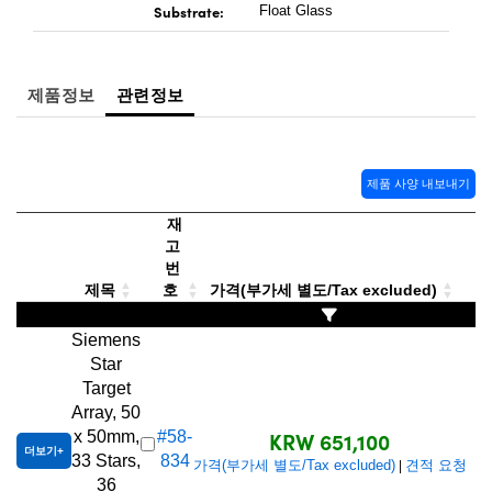
 Direct Microscopes
® Optical Components
Substrate:
Float Glass
s
ion Labs™
제품정보
관련정보
scopy
ics
제품 사양 내보내기
재
고
n Gratings™
번
제목
호
가격(부가세 별도/Tax excluded)
AX
Siemens
tical Components
Star
Target
Array, 50
KRW 651,100
x 50mm,
#58-
Innovations (UFI)
더보기
33 Stars,
834
가격(부가세 별도/Tax excluded)
견적 요청
|
36