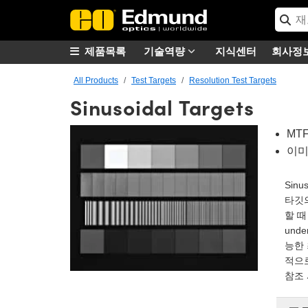
제품목록
기술역량
지식센터
회사정
All Products
Test Targets
Resolution Test Targets
Sinusoidal Targets
MT
이미
Sin
타깃의
할 때
unde
능한
적으로
참조