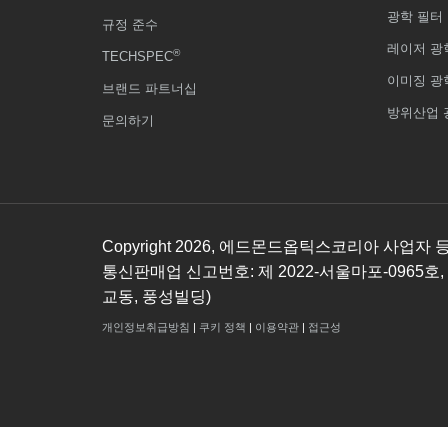
광학 필터
규정 준수
레이저 광
®
TECHSPEC
이미징 광
브랜드 파트너십
방위산업 
문의하기
Copyright
2026
, 에드몬드옵틱스코리아 사업자 등록번호
통신판매업 신고번호: 제 2022-서울마포-0965호,
교동, 풍성빌딩)
개인정보취급방침
|
쿠키 정책
|
이용약관
|
접근성