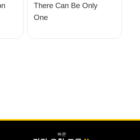
on
There Can Be Only
One
빠른