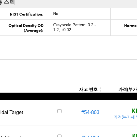
통 스펙
NIST Certification:
No
Optical Density OD
Harmoni
Grayscale Pattern: 0.2 -
(Average):
1.2, ±0.02
재고 번호
가격(부가세
K
idal Target
#54-803
가격(부가세 별도
K