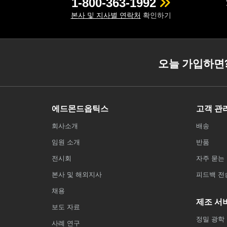
1-800-363-1992
본사 및 지사별 연락처
확인하기
오늘 가입하면
에드몬드옵틱스
고객 관
회사소개
배송
임원 소개
반품
전시회
자주 묻는 
본사 및 해외지사
피드백 전
채용
제조 서
보도 자료
정밀 광학
사례 연구