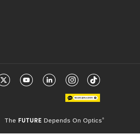
FUTURE
The
Depends On Optics
®