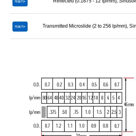
Reflected (0.1875 - 12 lp/mm), Sinusoi
더보기
Transmitted Microslide (2 to 256 lp/mm), Si
더보기