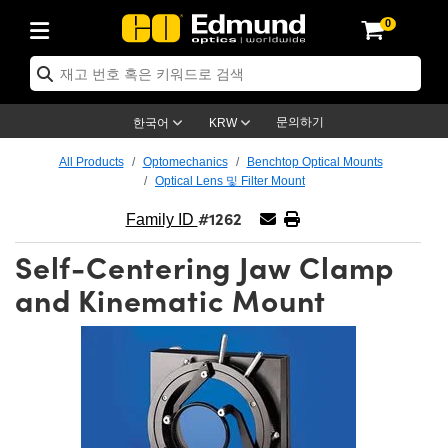
0
ptics
ser Optics
ptomechanics
icroscopy
asers
aging Lenses
ameras
라이트 & 조명
st Targets
ting & Detection
b & Production
op By Application
op By Brand
ew Products
earance Products
ertified Products
nses
ors
em
tics® Objectives
rces
l Length Lenses
ras
sion Lighting
 Test Targets
etrology
eaning
ng
C®
s
Laser Optics
d Optics
문의하기
한국어
KRW
rrors
es
age System
bjectives
surement and Electronics
c Lenses
hernet Cameras
명
Test Targets
sion Solutions
 Handling Tools
ing
on
학 신제품
 Optics
ed Optomechanics
All Products
Optomechanics
Benchtop Optical Mounts
Optical Lens 및 Filter Mount
nd Diffusers
dows
Optical Mounts
bjectives
cs
s (S-Mount Lenses)
FLIR Cameras
py Lighting
lysis & Stage Micrometers
surement and Electronics
ols
ameras
®
mechanics
 Optomechanics
 Lasers
#1262
Family ID
ters
rs
System
ctives
plifiers
iable Magnification Lenses
ion Cameras
rces
ay Level Test Targets
hesives
opy
scopy
Lasers
d Microscopy
Self-Centering Jaw Clamp
on Optics
Optics
ables and Breadboards
ctives
ty
e Objectives
meras
on Accessories
ets
ckened Products
onal Imaging
ng Lenses
 Microscopy
d Imaging Lenses
and Kinematic Mount
ers
m Expanders
 Stages
orrected Objectives
hanics
ses
ng Cameras
nation
ings
rs
 재질
 Imaging
ras
 Imaging Lenses
d Cameras
cal Assemblies
ages and Slides
jugate Objectives
ssories
d Lenses
ion Labs Cameras™
opy
and Accessories
cal Imaging
nation
 Cameras
 Illumination
n Gratings
m Shaping
 Apertures
 Objectives
duction
oduction and Advanced
as
ig and Roughness Standards
on Microscopy
g and Detection
Illumination
 Test Targets
hy