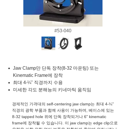
semblies
splitters
s
 Objectives
as
nt Tools
echnologies
llumination
실 또는 제품생산
Test Targets
d Testing and Detection
ns Accessories
tical Components
roscopy
mechanics
명
ameras
tical Components
ty
MR
Testing and Detection
d Lab and Production
ptics
nd Isolators
e Systems
 Cameras
g and Detection
rial Processing
 Lab and Production
#53-040
cs
rization
 Filters
cessories and Optomechanics
실 또는 제품생산
oherence Tomography
ner
cs
ms
oom Lenses
d Interface Cameras
Optics
학 신제품
y Targets
ystems
Jaw Clamp만 단독 장착(8-32 마운팅) 또는
Kinematic Frame에 장착
eam Sputtering) Coated Optics
nd Stage Micrometers
ras
ng Development Systems
최대 4-¼" 직경까지 수용
미세한 각도 분해능의 키네마틱 움직임
e Optical Elements (DOE)
y Mechanics
hoto-Optical Company
경제적인 가격대의 self-centering jaw clamp는 최대 4-¼"
s
직경의 광학 부품과 함께 사용이 가능하며, 베이스에 있는
8-32 tapped hole 위에 단독 장착되거나 6" kinematic
es and Couplers
frame에 장착될 수 있습니다. 이 jaw clamp는 edge clip으로